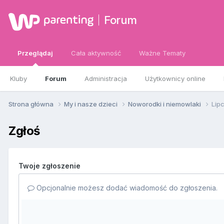
Forum
Przeglądaj
Cała aktywność
Ważne Tematy
Kluby
Forum
Administracja
Użytkownicy online
Strona główna
My i nasze dzieci
Noworodki i niemowlaki
Lip
Zgłoś
Twoje zgłoszenie
Opcjonalnie możesz dodać wiadomość do zgłoszenia.