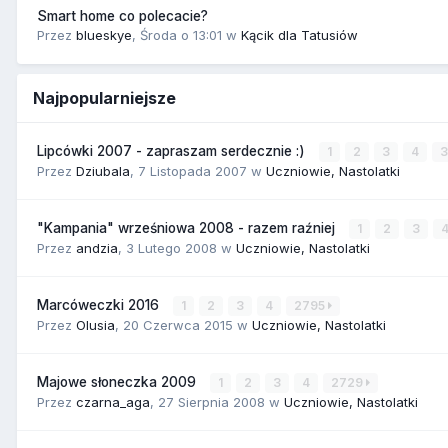
Smart home co polecacie?
Przez
blueskye
,
Środa o 13:01
w
Kącik dla Tatusiów
Najpopularniejsze
Lipcówki 2007 - zapraszam serdecznie :)
1
2
3
4
Przez
Dziubala
,
7 Listopada 2007
w
Uczniowie, Nastolatki
"Kampania" wrześniowa 2008 - razem raźniej
1
2
3
Przez
andzia
,
3 Lutego 2008
w
Uczniowie, Nastolatki
Marcóweczki 2016
1
2
3
4
2795
Przez
Olusia
,
20 Czerwca 2015
w
Uczniowie, Nastolatki
Majowe słoneczka 2009
1
2
3
4
2729
Przez
czarna_aga
,
27 Sierpnia 2008
w
Uczniowie, Nastolatki