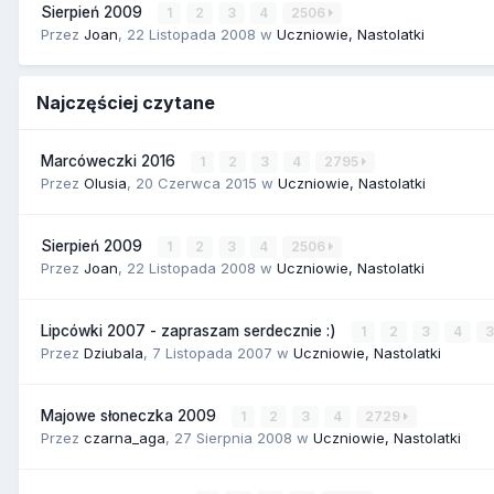
Sierpień 2009
1
2
3
4
2506
Przez
Joan
,
22 Listopada 2008
w
Uczniowie, Nastolatki
Najczęściej czytane
Marcóweczki 2016
1
2
3
4
2795
Przez
Olusia
,
20 Czerwca 2015
w
Uczniowie, Nastolatki
Sierpień 2009
1
2
3
4
2506
Przez
Joan
,
22 Listopada 2008
w
Uczniowie, Nastolatki
Lipcówki 2007 - zapraszam serdecznie :)
1
2
3
4
Przez
Dziubala
,
7 Listopada 2007
w
Uczniowie, Nastolatki
Majowe słoneczka 2009
1
2
3
4
2729
Przez
czarna_aga
,
27 Sierpnia 2008
w
Uczniowie, Nastolatki