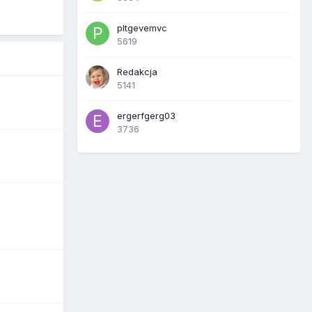
pltgevemvc
5619
Redakcja
5141
ergerfgerg03
3736