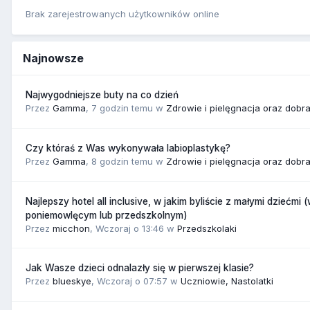
Brak zarejestrowanych użytkowników online
Najnowsze
Najwygodniejsze buty na co dzień
Przez
Gamma
,
7 godzin temu
w
Zdrowie i pielęgnacja oraz dobr
Czy któraś z Was wykonywała labioplastykę?
Przez
Gamma
,
8 godzin temu
w
Zdrowie i pielęgnacja oraz dobr
Najlepszy hotel all inclusive, w jakim byliście z małymi dziećmi 
poniemowlęcym lub przedszkolnym)
Przez
micchon
,
Wczoraj o 13:46
w
Przedszkolaki
Jak Wasze dzieci odnalazły się w pierwszej klasie?
Przez
blueskye
,
Wczoraj o 07:57
w
Uczniowie, Nastolatki