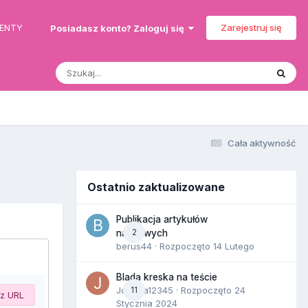
MENTY
Zarejestruj się
Posiadasz konto? Zaloguj się
Cała aktywność
Ostatnio zaktualizowane
Publikacja artykułów
2
naukowych
berus44
· Rozpoczęto
14 Lutego
Blada kreska na teście
Joanna12345
11
· Rozpoczęto
24
 z URL
Stycznia 2024