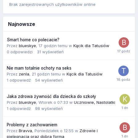
Brak zarejestrowanych użytkowników online
Najnowsze
Smart home co polecacie?
Przez
blueskye
,
17 godzin temu
w
Kącik dla Tatusiów
0
odpowiedzi
31
wyświetleń
Nie mam totalnie ochoty na seks
Przez
zenla
,
21 godzin temu
w
Kącik dla Tatusiów
1
odpowiedź
54
wyświetleń
Jaka zdrowa żywność dla dziecka do szkoły
Przez
blueskye
,
Wtorek o 07:33
w
Uczniowie, Nastolatki
1
odpowiedź
98
wyświetleń
Problemy z zachowaniem
Przez
Bravva
,
Poniedziałek o 12:55
w
Zdrowie i
pielęgnacja oraz dobra forma