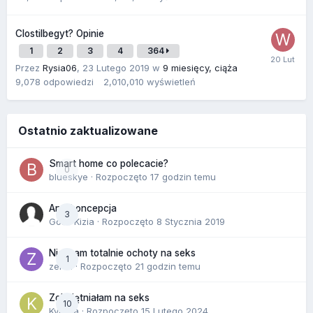
Clostilbegyt? Opinie
1
2
3
4
364
Przez
Rysia06
,
23 Lutego 2019
w
9 miesięcy, ciąża
9,078
odpowiedzi
2,010,010
wyświetleń
Ostatnio zaktualizowane
Smart home co polecacie?
0
blueskye
· Rozpoczęto
17 godzin temu
Antykoncepcja
3
Gość Kizia · Rozpoczęto
8 Stycznia 2019
Nie mam totalnie ochoty na seks
1
zenla
· Rozpoczęto
21 godzin temu
Zobojętniałam na seks
10
Kynara
· Rozpoczęto
15 Lutego 2024