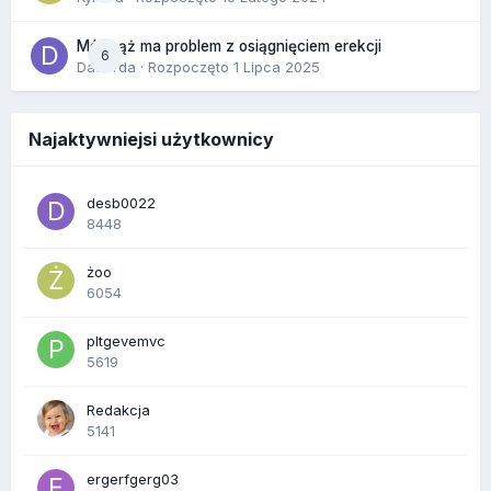
Mój mąż ma problem z osiągnięciem erekcji
6
Dafiorda
· Rozpoczęto
1 Lipca 2025
Najaktywniejsi użytkownicy
desb0022
8448
żoo
6054
pltgevemvc
5619
Redakcja
5141
ergerfgerg03