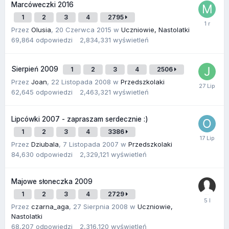
Marcóweczki 2016
1
2
3
4
2795
Przez
Olusia
,
20 Czerwca 2015
w
Uczniowie, Nastolatki
69,864
odpowiedzi
2,834,331
wyświetleń
Sierpień 2009
1
2
3
4
2506
Przez
Joan
,
22 Listopada 2008
w
Przedszkolaki
62,645
odpowiedzi
2,463,321
wyświetleń
Lipcówki 2007 - zapraszam serdecznie :)
1
2
3
4
3386
Przez
Dziubala
,
7 Listopada 2007
w
Przedszkolaki
84,630
odpowiedzi
2,329,121
wyświetleń
Majowe słoneczka 2009
1
2
3
4
2729
Przez
czarna_aga
,
27 Sierpnia 2008
w
Uczniowie,
Nastolatki
68,207
odpowiedzi
2,316,120
wyświetleń