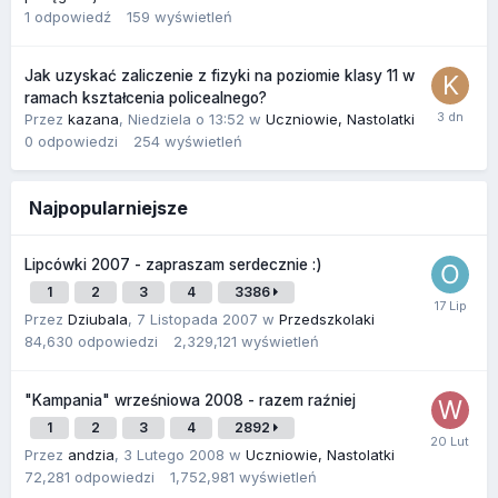
1
odpowiedź
159
wyświetleń
Jak uzyskać zaliczenie z fizyki na poziomie klasy 11 w
ramach kształcenia policealnego?
Przez
kazana
,
Niedziela o 13:52
w
Uczniowie, Nastolatki
0
odpowiedzi
254
wyświetleń
Najpopularniejsze
Lipcówki 2007 - zapraszam serdecznie :)
1
2
3
4
3386
Przez
Dziubala
,
7 Listopada 2007
w
Przedszkolaki
84,630
odpowiedzi
2,329,121
wyświetleń
"Kampania" wrześniowa 2008 - razem raźniej
1
2
3
4
2892
Przez
andzia
,
3 Lutego 2008
w
Uczniowie, Nastolatki
72,281
odpowiedzi
1,752,981
wyświetleń