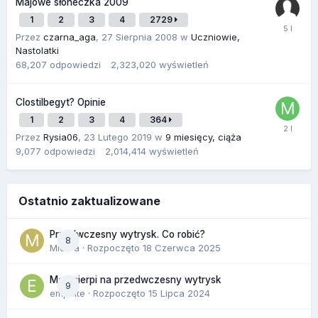
Majowe słoneczka 2009
1
2
3
4
2729
Przez
czarna_aga
,
27 Sierpnia 2008
w
Uczniowie,
Nastolatki
68,207
odpowiedzi
2,323,020
wyświetleń
Clostilbegyt? Opinie
1
2
3
4
364
Przez
Rysia06
,
23 Lutego 2019
w
9 miesięcy, ciąża
9,077
odpowiedzi
2,014,414
wyświetleń
Ostatnio zaktualizowane
Przedwczesny wytrysk. Co robić?
8
Miekra
· Rozpoczęto
18 Czerwca 2025
Mąż cierpi na przedwczesny wytrysk
9
empelte
· Rozpoczęto
15 Lipca 2024