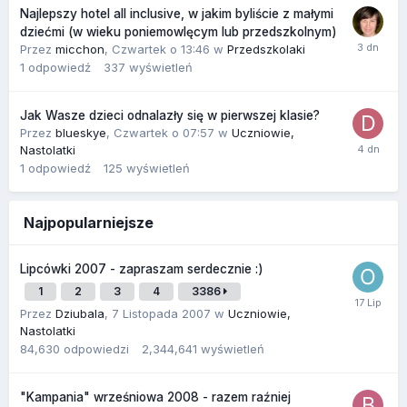
Najlepszy hotel all inclusive, w jakim byliście z małymi
dziećmi (w wieku poniemowlęcym lub przedszkolnym)
Przez
micchon
,
Czwartek o 13:46
w
Przedszkolaki
1
odpowiedź
337
wyświetleń
Jak Wasze dzieci odnalazły się w pierwszej klasie?
Przez
blueskye
,
Czwartek o 07:57
w
Uczniowie,
Nastolatki
1
odpowiedź
125
wyświetleń
Najpopularniejsze
Lipcówki 2007 - zapraszam serdecznie :)
1
2
3
4
3386
Przez
Dziubala
,
7 Listopada 2007
w
Uczniowie,
Nastolatki
84,630
odpowiedzi
2,344,641
wyświetleń
"Kampania" wrześniowa 2008 - razem raźniej