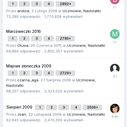
1
2
3
4
2892
Przez
andzia
,
3 Lutego 2008
w
Uczniowie, Nastolatki
72,280
odpowiedzi
1,770,828
wyświetleń
Marcóweczki 2016
1
2
3
4
2795
Przez
Olusia
,
20 Czerwca 2015
w
Uczniowie, Nastolatki
69,864
odpowiedzi
2,850,357
wyświetleń
Majowe słoneczka 2009
1
2
3
4
2729
Przez
czarna_aga
,
27 Sierpnia 2008
w
Uczniowie,
Nastolatki
68,207
odpowiedzi
2,323,020
wyświetleń
Sierpień 2009
1
2
3
4
2506
Przez
Joan
,
22 Listopada 2008
w
Uczniowie, Nastolatki
62,645
odpowiedzi
2,470,509
wyświetleń