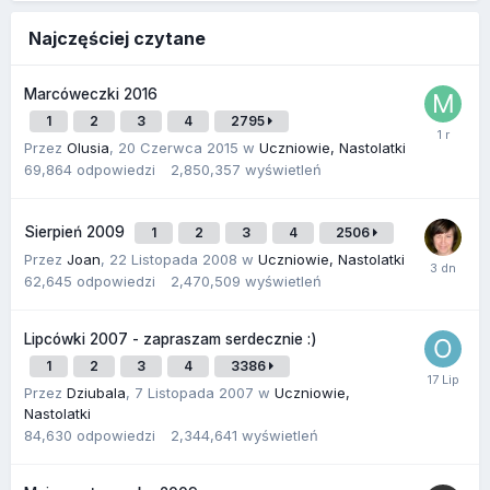
Najczęściej czytane
Marcóweczki 2016
1
2
3
4
2795
Przez
Olusia
,
20 Czerwca 2015
w
Uczniowie, Nastolatki
69,864
odpowiedzi
2,850,357
wyświetleń
Sierpień 2009
1
2
3
4
2506
Przez
Joan
,
22 Listopada 2008
w
Uczniowie, Nastolatki
62,645
odpowiedzi
2,470,509
wyświetleń
Lipcówki 2007 - zapraszam serdecznie :)
1
2
3
4
3386
Przez
Dziubala
,
7 Listopada 2007
w
Uczniowie,
Nastolatki
84,630
odpowiedzi
2,344,641
wyświetleń