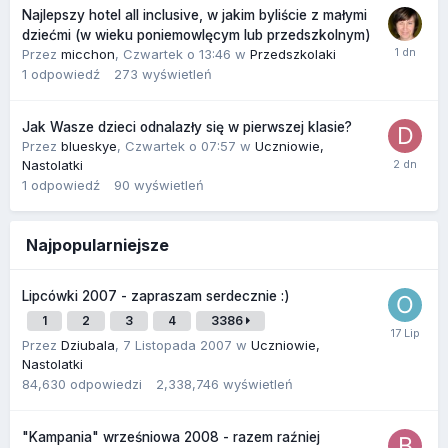
Najlepszy hotel all inclusive, w jakim byliście z małymi
dziećmi (w wieku poniemowlęcym lub przedszkolnym)
Przez
micchon
,
Czwartek o 13:46
w
Przedszkolaki
1
odpowiedź
273
wyświetleń
Jak Wasze dzieci odnalazły się w pierwszej klasie?
Przez
blueskye
,
Czwartek o 07:57
w
Uczniowie,
Nastolatki
1
odpowiedź
90
wyświetleń
Najpopularniejsze
Lipcówki 2007 - zapraszam serdecznie :)
1
2
3
4
3386
Przez
Dziubala
,
7 Listopada 2007
w
Uczniowie,
Nastolatki
84,630
odpowiedzi
2,338,746
wyświetleń
"Kampania" wrześniowa 2008 - razem raźniej