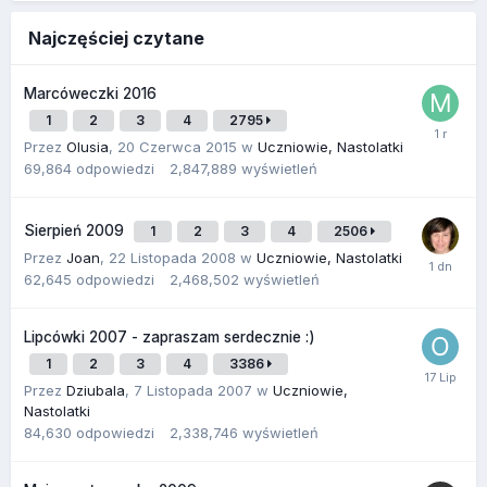
Najczęściej czytane
Marcóweczki 2016
1
2
3
4
2795
Przez
Olusia
,
20 Czerwca 2015
w
Uczniowie, Nastolatki
69,864
odpowiedzi
2,847,889
wyświetleń
Sierpień 2009
1
2
3
4
2506
Przez
Joan
,
22 Listopada 2008
w
Uczniowie, Nastolatki
62,645
odpowiedzi
2,468,502
wyświetleń
Lipcówki 2007 - zapraszam serdecznie :)
1
2
3
4
3386
Przez
Dziubala
,
7 Listopada 2007
w
Uczniowie,
Nastolatki
84,630
odpowiedzi
2,338,746
wyświetleń