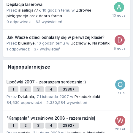
Depilacja laserowa
Przez
alaalicja777
,
10 godzin temu
w
Zdrowie i
pielęgnacja oraz dobra forma
0
odpowiedzi
63
wyświetleń
Jak Wasze dzieci odnalazły się w pierwszej klasie?
Przez
blueskye
,
10 godzin temu
w
Uczniowie, Nastolatki
1
odpowiedź
37
wyświetleń
Najpopularniejsze
Lipcówki 2007 - zapraszam serdecznie :)
1
2
3
4
3386
Przez
Dziubala
,
7 Listopada 2007
w
Przedszkolaki
84,630
odpowiedzi
2,330,584
wyświetleń
"Kampania" wrześniowa 2008 - razem raźniej
1
2
3
4
2892
Przez
andzia
,
3 Lutego 2008
w
Uczniowie, Nastolatki