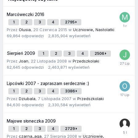
Marcóweczki 2016
1
2
3
4
2795
Przez
Olusia
,
20 Czerwca 2015
w
Uczniowie, Nastolatki
69,864
odpowiedzi
2,835,904
wyświetleń
Sierpień 2009
1
2
3
4
2506
Przez
Joan
,
22 Listopada 2008
w
Przedszkolaki
62,645
odpowiedzi
2,463,871
wyświetleń
Lipcówki 2007 - zapraszam serdecznie :)
1
2
3
4
3386
Przez
Dziubala
,
7 Listopada 2007
w
Przedszkolaki
84,630
odpowiedzi
2,330,584
wyświetleń
Majowe słoneczka 2009
1
2
3
4
2729
Przez
czarna_aga
,
27 Sierpnia 2008
w
Uczniowie,