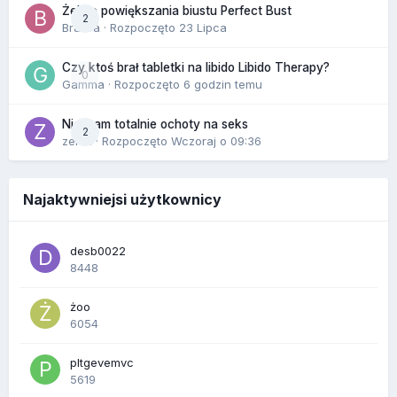
Żel do powiększania biustu Perfect Bust
2
Bravva
· Rozpoczęto
23 Lipca
Czy ktoś brał tabletki na libido Libido Therapy?
0
Gamma
· Rozpoczęto
6 godzin temu
Nie mam totalnie ochoty na seks
2
zenla
· Rozpoczęto
Wczoraj o 09:36
Najaktywniejsi użytkownicy
desb0022
8448
żoo
6054
pltgevemvc
5619