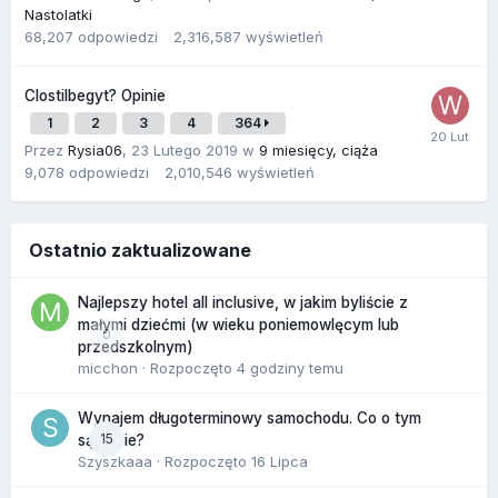
Nastolatki
68,207
odpowiedzi
2,316,587
wyświetleń
Clostilbegyt? Opinie
1
2
3
4
364
Przez
Rysia06
,
23 Lutego 2019
w
9 miesięcy, ciąża
9,078
odpowiedzi
2,010,546
wyświetleń
Ostatnio zaktualizowane
Najlepszy hotel all inclusive, w jakim byliście z
małymi dziećmi (w wieku poniemowlęcym lub
0
przedszkolnym)
micchon
· Rozpoczęto
4 godziny temu
Wynajem długoterminowy samochodu. Co o tym
15
sądzicie?
Szyszkaaa
· Rozpoczęto
16 Lipca