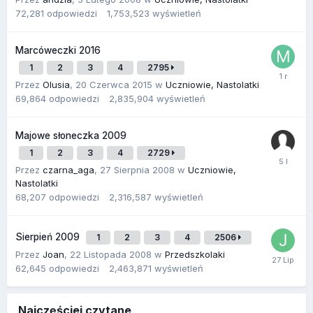
72,281
odpowiedzi
1,753,523
wyświetleń
Marcóweczki 2016
1
2
3
4
2795
Przez
Olusia
,
20 Czerwca 2015
w
Uczniowie, Nastolatki
69,864
odpowiedzi
2,835,904
wyświetleń
Majowe słoneczka 2009
1
2
3
4
2729
Przez
czarna_aga
,
27 Sierpnia 2008
w
Uczniowie,
Nastolatki
68,207
odpowiedzi
2,316,587
wyświetleń
Sierpień 2009
1
2
3
4
2506
Przez
Joan
,
22 Listopada 2008
w
Przedszkolaki
62,645
odpowiedzi
2,463,871
wyświetleń
Najczęściej czytane