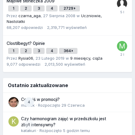
Majowe słoneczka 2009
1
2
3
4
2729
Przez
czarna_aga
,
27 Sierpnia 2008
w
Uczniowie,
Nastolatki
68,207
odpowiedzi
2,319,771
wyświetleń
Clostilbegyt? Opinie
1
2
3
4
364
Przez
Rysia06
,
23 Lutego 2019
w
9 miesięcy, ciąża
9,077
odpowiedzi
2,013,500
wyświetleń
Ostatnio zaktualizowane
Co dziś w promocji?
4
maciek
· Rozpoczęto
29 Czerwca
Czy harmonogram zajęć w przedszkolu jest
0
zbyt intensywny?
katakuri
· Rozpoczęto
5 godzin temu