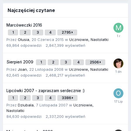
Najczęściej czytane
Marcóweczki 2016
1
2
3
4
2795
Przez
Olusia
,
20 Czerwca 2015
w
Uczniowie, Nastolatki
69,864
odpowiedzi
2,847,399
wyświetleń
Sierpień 2009
1
2
3
4
2506
Przez
Joan
,
22 Listopada 2008
w
Uczniowie, Nastolatki
62,645
odpowiedzi
2,468,217
wyświetleń
Lipcówki 2007 - zapraszam serdecznie :)
1
2
3
4
3386
Przez
Dziubala
,
7 Listopada 2007
w
Uczniowie,
Nastolatki
84,630
odpowiedzi
2,337,200
wyświetleń