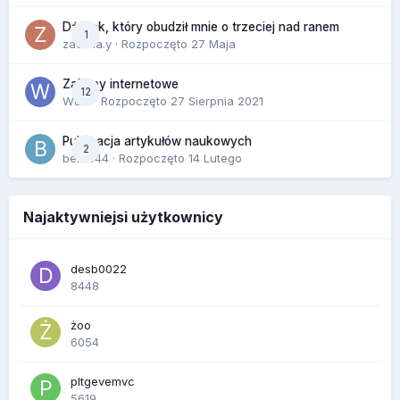
Dźwięk, który obudził mnie o trzeciej nad ranem
1
zackr.a.y
· Rozpoczęto
27 Maja
Zakupy internetowe
12
Wula
· Rozpoczęto
27 Sierpnia 2021
Publikacja artykułów naukowych
2
berus44
· Rozpoczęto
14 Lutego
Najaktywniejsi użytkownicy
desb0022
8448
żoo
6054
pltgevemvc
5619