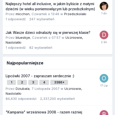
Najlepszy hotel all inclusive, w jakim byliście z małymi
dziećmi (w wieku poniemowlęcym lub przedszkolnym)
Przez
micchon
,
Czwartek o 13:46
w
Przedszkolaki
1
odpowiedź
247
wyświetleń
Jak Wasze dzieci odnalazły się w pierwszej klasie?
Przez
blueskye
,
Czwartek o 07:57
w
Uczniowie,
Nastolatki
1
odpowiedź
82
wyświetleń
Najpopularniejsze
Lipcówki 2007 - zapraszam serdecznie :)
1
2
3
4
3386
Przez
Dziubala
,
7 Listopada 2007
w
Uczniowie,
Nastolatki
84,630
odpowiedzi
2,337,200
wyświetleń
"Kampania" wrześniowa 2008 - razem raźniej