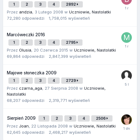
1
2
3
4
2892
Przez
andzia
,
3 Lutego 2008
w
Uczniowie, Nastolatki
72,280
odpowiedzi
1,758,015
wyświetleń
Marcóweczki 2016
1
2
3
4
2795
Przez
Olusia
,
20 Czerwca 2015
w
Uczniowie, Nastolatki
69,864
odpowiedzi
2,847,399
wyświetleń
Majowe słoneczka 2009
1
2
3
4
2729
Przez
czarna_aga
,
27 Sierpnia 2008
w
Uczniowie,
Nastolatki
68,207
odpowiedzi
2,319,771
wyświetleń
Sierpień 2009
1
2
3
4
2506
Przez
Joan
,
22 Listopada 2008
w
Uczniowie, Nastolatki
62,645
odpowiedzi
2,468,217
wyświetleń