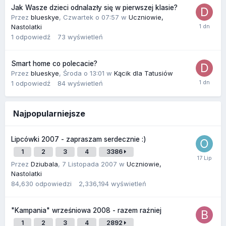
Jak Wasze dzieci odnalazły się w pierwszej klasie?
Przez
blueskye
,
Czwartek o 07:57
w
Uczniowie,
Nastolatki
1
odpowiedź
73
wyświetleń
Smart home co polecacie?
Przez
blueskye
,
Środa o 13:01
w
Kącik dla Tatusiów
1
odpowiedź
84
wyświetleń
Najpopularniejsze
Lipcówki 2007 - zapraszam serdecznie :)
1
2
3
4
3386
Przez
Dziubala
,
7 Listopada 2007
w
Uczniowie,
Nastolatki
84,630
odpowiedzi
2,336,194
wyświetleń
"Kampania" wrześniowa 2008 - razem raźniej
1
2
3
4
2892