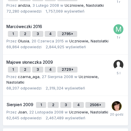
Przez
andzia
,
3 Lutego 2008
w
Uczniowie, Nastolatki
72,280
odpowiedzi
1,757,069
wyświetleń
Marcóweczki 2016
1
2
3
4
2795
Przez
Olusia
,
20 Czerwca 2015
w
Uczniowie, Nastolatki
69,864
odpowiedzi
2,844,925
wyświetleń
Majowe słoneczka 2009
1
2
3
4
2729
Przez
czarna_aga
,
27 Sierpnia 2008
w
Uczniowie,
Nastolatki
68,207
odpowiedzi
2,319,324
wyświetleń
Sierpień 2009
1
2
3
4
2506
Przez
Joan
,
22 Listopada 2008
w
Uczniowie, Nastolatki
62,645
odpowiedzi
2,467,489
wyświetleń