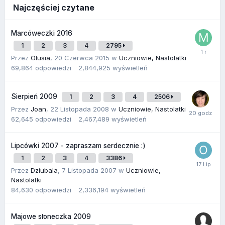
Najczęściej czytane
Marcóweczki 2016
1
2
3
4
2795
Przez
Olusia
,
20 Czerwca 2015
w
Uczniowie, Nastolatki
69,864
odpowiedzi
2,844,925
wyświetleń
Sierpień 2009
1
2
3
4
2506
Przez
Joan
,
22 Listopada 2008
w
Uczniowie, Nastolatki
62,645
odpowiedzi
2,467,489
wyświetleń
Lipcówki 2007 - zapraszam serdecznie :)
1
2
3
4
3386
Przez
Dziubala
,
7 Listopada 2007
w
Uczniowie,
Nastolatki
84,630
odpowiedzi
2,336,194
wyświetleń
Majowe słoneczka 2009