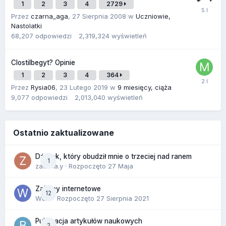
1
2
3
4
2729
Przez
czarna_aga
,
27 Sierpnia 2008
w
Uczniowie,
Nastolatki
68,207
odpowiedzi
2,319,324
wyświetleń
Clostilbegyt? Opinie
1
2
3
4
364
Przez
Rysia06
,
23 Lutego 2019
w
9 miesięcy, ciąża
9,077
odpowiedzi
2,013,040
wyświetleń
Ostatnio zaktualizowane
Dźwięk, który obudził mnie o trzeciej nad ranem
1
zackr.a.y
· Rozpoczęto
27 Maja
Zakupy internetowe
12
Wula
· Rozpoczęto
27 Sierpnia 2021
Publikacja artykułów naukowych
2