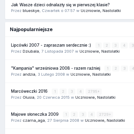
Jak Wasze dzieci odnalazły się w pierwszej klasie?
Przez
blueskye
,
Czwartek o 07:57
w
Uczniowie, Nastolatki
Najpopularniejsze
Lipcówki 2007 - zapraszam serdecznie :)
1
2
3
4
Przez
Dziubala
,
7 Listopada 2007
w
Uczniowie, Nastolatki
"Kampania" wrześniowa 2008 - razem raźniej
1
2
3
Przez
andzia
,
3 Lutego 2008
w
Uczniowie, Nastolatki
Marcóweczki 2016
1
2
3
4
2795
Przez
Olusia
,
20 Czerwca 2015
w
Uczniowie, Nastolatki
Majowe słoneczka 2009
1
2
3
4
2729
Przez
czarna_aga
,
27 Sierpnia 2008
w
Uczniowie, Nastolatki