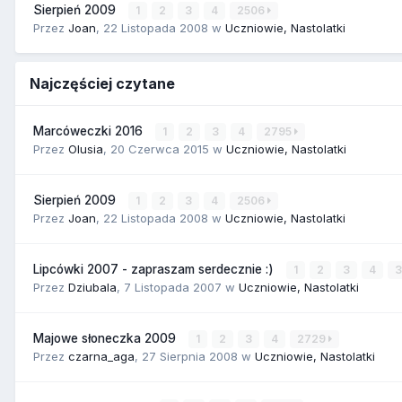
Sierpień 2009
1
2
3
4
2506
Przez
Joan
,
22 Listopada 2008
w
Uczniowie, Nastolatki
Najczęściej czytane
Marcóweczki 2016
1
2
3
4
2795
Przez
Olusia
,
20 Czerwca 2015
w
Uczniowie, Nastolatki
Sierpień 2009
1
2
3
4
2506
Przez
Joan
,
22 Listopada 2008
w
Uczniowie, Nastolatki
Lipcówki 2007 - zapraszam serdecznie :)
1
2
3
4
Przez
Dziubala
,
7 Listopada 2007
w
Uczniowie, Nastolatki
Majowe słoneczka 2009
1
2
3
4
2729
Przez
czarna_aga
,
27 Sierpnia 2008
w
Uczniowie, Nastolatki