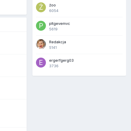
żoo
6054
pltgevemvc
5619
Redakcja
5141
ergerfgerg03
3736