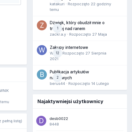
katakuri
· Rozpoczęto
22 godziny
temu
Dźwięk, który obudził mnie o
1
trzeciej nad ranem
zackr.a.y
· Rozpoczęto
27 Maja
Zakupy internetowe
Wula
12
· Rozpoczęto
27 Sierpnia
2021
Publikacja artykułów
2
naukowych
berus44
· Rozpoczęto
14 Lutego
WNIK
Najaktywniejsi użytkownicy
 temu
desb0022
 pełną listę)
8448