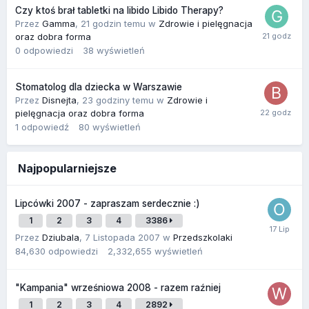
Czy ktoś brał tabletki na libido Libido Therapy?
Przez
Gamma
,
21 godzin temu
w
Zdrowie i pielęgnacja
oraz dobra forma
0
odpowiedzi
38
wyświetleń
Stomatolog dla dziecka w Warszawie
Przez
Disnejta
,
23 godziny temu
w
Zdrowie i
pielęgnacja oraz dobra forma
1
odpowiedź
80
wyświetleń
Najpopularniejsze
Lipcówki 2007 - zapraszam serdecznie :)
1
2
3
4
3386
Przez
Dziubala
,
7 Listopada 2007
w
Przedszkolaki
84,630
odpowiedzi
2,332,655
wyświetleń
"Kampania" wrześniowa 2008 - razem raźniej
1
2
3
4
2892