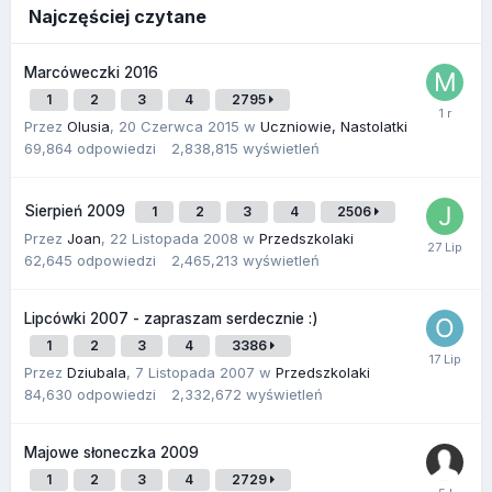
Najczęściej czytane
Marcóweczki 2016
1
2
3
4
2795
Przez
Olusia
,
20 Czerwca 2015
w
Uczniowie, Nastolatki
69,864
odpowiedzi
2,838,815
wyświetleń
Sierpień 2009
1
2
3
4
2506
Przez
Joan
,
22 Listopada 2008
w
Przedszkolaki
62,645
odpowiedzi
2,465,213
wyświetleń
Lipcówki 2007 - zapraszam serdecznie :)
1
2
3
4
3386
Przez
Dziubala
,
7 Listopada 2007
w
Przedszkolaki
84,630
odpowiedzi
2,332,672
wyświetleń
Majowe słoneczka 2009
1
2
3
4
2729