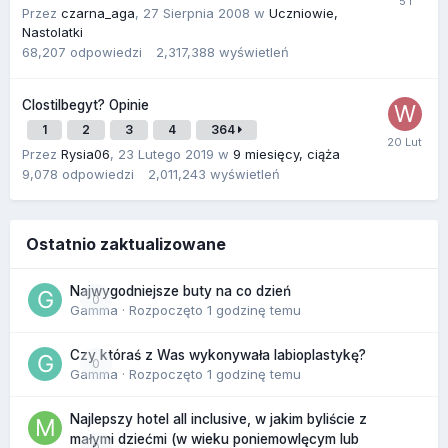
Przez
czarna_aga
,
27 Sierpnia 2008
w
Uczniowie,
Nastolatki
68,207
odpowiedzi
2,317,388
wyświetleń
Clostilbegyt? Opinie
1
2
3
4
364
Przez
Rysia06
,
23 Lutego 2019
w
9 miesięcy, ciąża
9,078
odpowiedzi
2,011,243
wyświetleń
Ostatnio zaktualizowane
Najwygodniejsze buty na co dzień
0
Gamma
· Rozpoczęto
1 godzinę temu
Czy któraś z Was wykonywała labioplastykę?
0
Gamma
· Rozpoczęto
1 godzinę temu
Najlepszy hotel all inclusive, w jakim byliście z
małymi dziećmi (w wieku poniemowlęcym lub
0