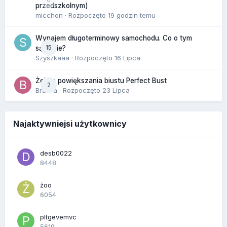
przedszkolnym)
micchon
· Rozpoczęto
19 godzin temu
Wynajem długoterminowy samochodu. Co o tym
15
sądzicie?
Szyszkaaa
· Rozpoczęto
16 Lipca
Żel do powiększania biustu Perfect Bust
2
Bravva
· Rozpoczęto
23 Lipca
Najaktywniejsi użytkownicy
desb0022
8448
żoo
6054
pltgevemvc
5619