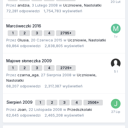
Przez
andzia
,
3 Lutego 2008
w
Uczniowie, Nastolatki
72,281
odpowiedzi
1,754,783
wyświetleń
Marcóweczki 2016
1
2
3
4
2795
Przez
Olusia
,
20 Czerwca 2015
w
Uczniowie, Nastolatki
69,864
odpowiedzi
2,838,805
wyświetleń
Majowe słoneczka 2009
1
2
3
4
2729
Przez
czarna_aga
,
27 Sierpnia 2008
w
Uczniowie,
Nastolatki
68,207
odpowiedzi
2,317,387
wyświetleń
Sierpień 2009
1
2
3
4
2506
Przez
Joan
,
22 Listopada 2008
w
Przedszkolaki
62,645
odpowiedzi
2,465,208
wyświetleń