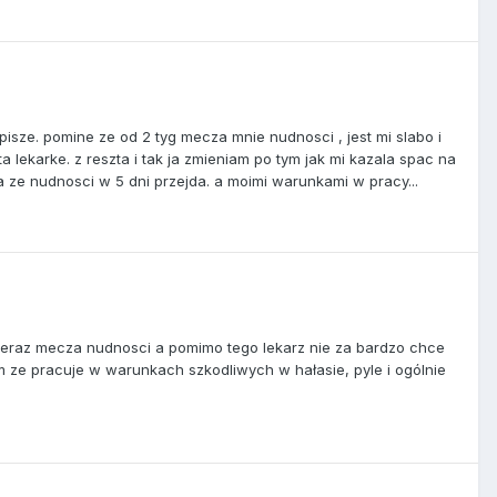
pisze. pomine ze od 2 tyg mecza mnie nudnosci , jest mi slabo i
 lekarke. z reszta i tak ja zmieniam po tym jak mi kazala spac na
la ze nudnosci w 5 dni przejda. a moimi warunkami w pracy...
 teraz mecza nudnosci a pomimo tego lekarz nie za bardzo chce
am ze pracuje w warunkach szkodliwych w hałasie, pyle i ogólnie