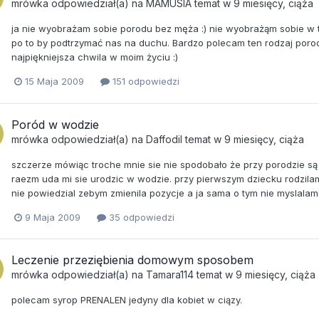
mrówka
odpowiedział(a) na
MAMUSIA
temat w
9 miesięcy, ciąża
ja nie wyobrażam sobie porodu bez męża :) nie wyobrażąm sobie w 
po to by podtrzymać nas na duchu. Bardzo polecam ten rodzaj porodu.
najpiękniejsza chwila w moim życiu :)
15 Maja 2009
151 odpowiedzi
Poród w wodzie
mrówka
odpowiedział(a) na
Daffodil
temat w
9 miesięcy, ciąża
szczerze mówiąc troche mnie sie nie spodobało że przy porodzie s
raezm uda mi sie urodzic w wodzie. przy pierwszym dziecku rodzilam 
nie powiedzial zebym zmienila pozycje a ja sama o tym nie myslalam 
9 Maja 2009
35 odpowiedzi
Leczenie przeziębienia domowym sposobem
mrówka
odpowiedział(a) na
Tamara114
temat w
9 miesięcy, ciąża
polecam syrop PRENALEN jedyny dla kobiet w ciązy.