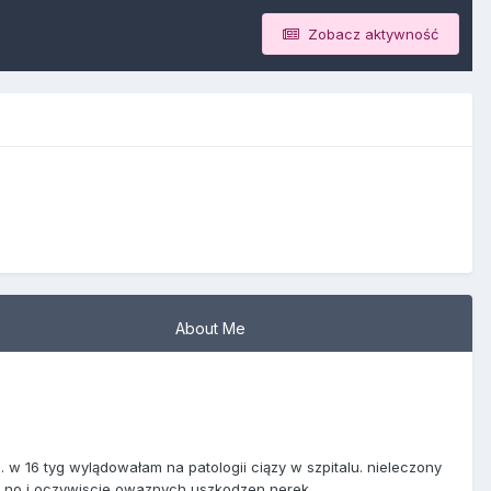
Zobacz aktywność
About Me
. w 16 tyg wylądowałam na patologii ciązy w szpitalu. nieleczony
no i oczywiscie owaznych uszkodzen nerek.