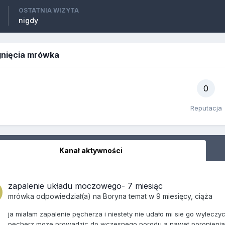
OSTATNIA WIZYTA
nigdy
gnięcia mrówka
0
Reputacja
Kanał aktywności
zapalenie układu moczowego- 7 miesiąc
mrówka
odpowiedział(a) na
Boryna
temat w
9 miesięcy, ciąża
ja miałam zapalenie pęcherza i niestety nie udało mi sie go wyleczyc
pęcherz moze prowadzic do wczesnego porodu a nawet poronienia 