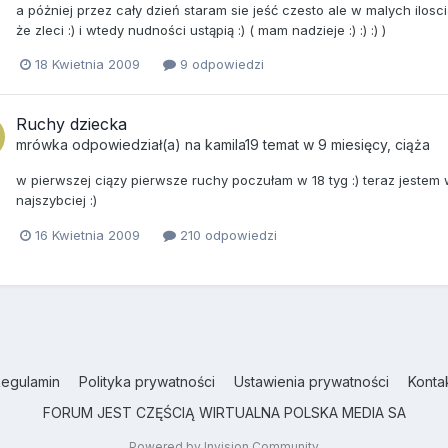
a póżniej przez cały dzień staram sie jeść czesto ale w malych ilosciac
że zleci :) i wtedy nudności ustąpią :) ( mam nadzieje :) :) :) )
18 Kwietnia 2009
9 odpowiedzi
Ruchy dziecka
mrówka
odpowiedział(a) na
kamila19
temat w
9 miesięcy, ciąża
w pierwszej ciązy pierwsze ruchy poczułam w 18 tyg :) teraz jestem w
najszybciej :)
16 Kwietnia 2009
210 odpowiedzi
egulamin
Polityka prywatności
Ustawienia prywatności
Konta
FORUM JEST CZĘŚCIĄ WIRTUALNA POLSKA MEDIA SA
Powered by Invision Community