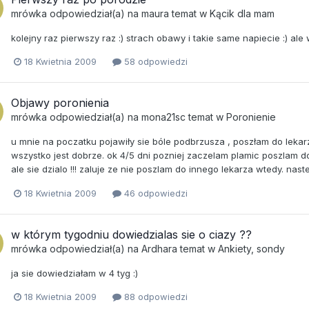
mrówka
odpowiedział(a) na
maura
temat w
Kącik dla mam
kolejny raz pierwszy raz :) strach obawy i takie same napiecie :) ale 
18 Kwietnia 2009
58 odpowiedzi
Objawy poronienia
mrówka
odpowiedział(a) na
mona21sc
temat w
Poronienie
u mnie na poczatku pojawiły sie bóle podbrzusza , poszłam do lekarz
wszystko jest dobrze. ok 4/5 dni pozniej zaczelam plamic poszlam do l
ale sie dzialo !!! zaluje ze nie poszlam do innego lekarza wtedy. nas
18 Kwietnia 2009
46 odpowiedzi
w którym tygodniu dowiedzialas sie o ciazy ??
mrówka
odpowiedział(a) na
Ardhara
temat w
Ankiety, sondy
ja sie dowiedziałam w 4 tyg :)
18 Kwietnia 2009
88 odpowiedzi