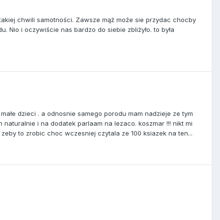
takiej chwili samotności. Zawsze mąż może sie przydac chocby
 Nio i oczywiście nas bardzo do siebie zbliżyło. to była
ą małe dzieci . a odnosnie samego porodu mam nadzieje ze tym
naturalnie i na dodatek parlaam na lezaco. koszmar !!! nikt mi
zeby to zrobic choc wczesniej czytala ze 100 ksiazek na ten...