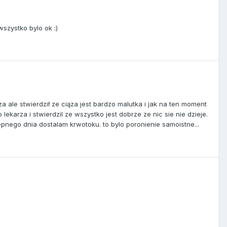
wszystko bylo ok :)
a ale stwierdził ze ciąza jest bardzo malutka i jak na ten moment
ekarza i stwierdzil ze wszystko jest dobrze ze nic sie nie dzieje.
tepnego dnia dostalam krwotoku. to bylo poronienie samoistne...