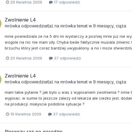
29 Kwietnia 2009
17 odpowiedzi
Zwolnienie L4
mrówka
odpowiedział(a) na
mrówka
temat w
9 miesięcy, ciąża
mnie powiedziala ze na 5 dni mi wystarczy a pozniej mnie juz nie wy
wogole na nic nie mam siły. Chyba bede faktycznie musiala zmienic ta
brzuchu który jest coraz bardziej uwypuklony. a no i moze stwierdzi
20 Kwietnia 2009
37 odpowiedzi
Zwolnienie L4
mrówka
odpowiedział(a) na
mrówka
temat w
9 miesięcy, ciąża
mam takie pytanie ? jak bylo u was z wypisaniem zwolnienia ? mnie
wypisac. w sumie to jeszcze zalezy od lekarza ale ciezko jest. dod
na produkcji. mialyscie podobne sytuacje ?
19 Kwietnia 2009
37 odpowiedzi
Pierwszy raz po porodzie