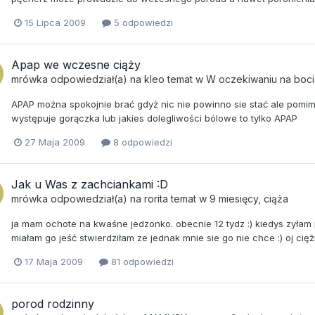
15 Lipca 2009
5 odpowiedzi
Apap we wczesne ciąży
mrówka
odpowiedział(a) na
kleo
temat w
W oczekiwaniu na boc
APAP można spokojnie brać gdyż nic nie powinno sie stać ale pomimo
występuje gorączka lub jakies dolegliwości bólowe to tylko APAP
27 Maja 2009
8 odpowiedzi
Jak u Was z zachciankami :D
mrówka
odpowiedział(a) na
rorita
temat w
9 miesięcy, ciąża
ja mam ochote na kwaśne jedzonko. obecnie 12 tydz :) kiedys zyłam
miałam go jeść stwierdziłam ze jednak mnie sie go nie chce :) oj ciężk
17 Maja 2009
81 odpowiedzi
porod rodzinny