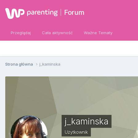
Forum
Przeglądaj
Cała aktywność
Ważne Tematy
Strona główna
j_kaminska
j_kaminska
Użytkownik