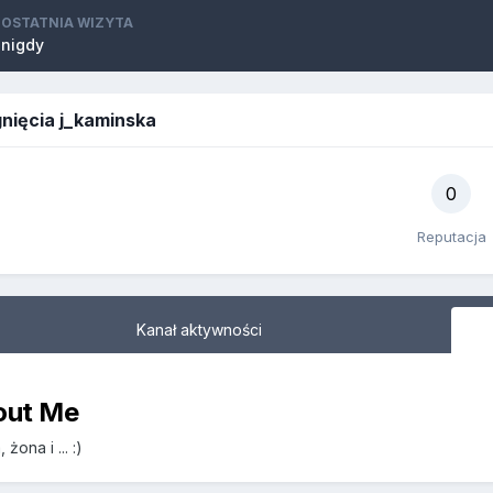
OSTATNIA WIZYTA
nigdy
nięcia j_kaminska
0
Reputacja
Kanał aktywności
out Me
 żona i ... :)