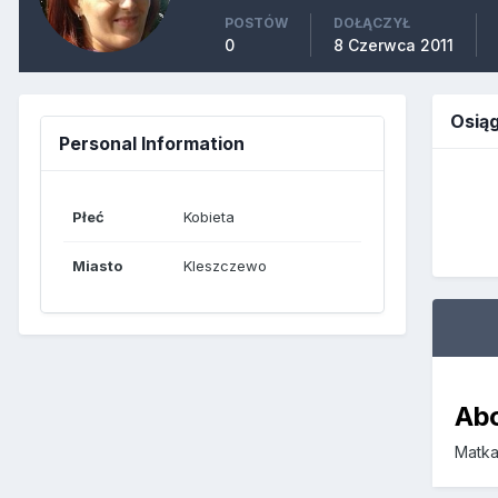
POSTÓW
DOŁĄCZYŁ
0
8 Czerwca 2011
Osiąg
Personal Information
Płeć
Kobieta
Miasto
Kleszczewo
Ab
Matka,