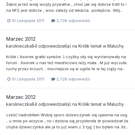
Żabol ja też wolę wizyty prywatne , choć jak się dobrze trafi to i
na NFZ jest dobrze , wsio zależy od lekarza.. podejścia . Mój...
10 Listopada 2011
2,728 odpowiedzi
Marzec 2012
karolineczka84
odpowiedział(a) na
Królik
temat w
Maluchy
Królik i Asiorek gratki synków :) czyżby siły się wyrównywały na
forum . Asiorek u nas też miednicowo leży mała . M już wyczuła
ruchy przez brzuch .. mocniejsze są w ogóle te w tej ciąży na...
10 Listopada 2011
2,728 odpowiedzi
Marzec 2012
karolineczka84
odpowiedział(a) na
Królik
temat w
Maluchy
cześć nadrobiłam Widzę sporo dziewczynek się ujawnia na usg
.. u mnie po wizycie , no i dzidzia się przysłoniła dr powiedział że
chyba dziewczynka ale ja to już wiem z 3 tyg :) bo byłam na 3d...