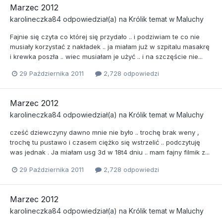
Marzec 2012
karolineczka84
odpowiedział(a) na
Królik
temat w
Maluchy
Fajnie się czyta co której się przydało .. i podziwiam te co nie
musiały korzystać z nakładek .. ja miałam już w szpitalu masakrę
i krewka poszła .. wiec musiałam je użyć .. i na szczęście nie...
29 Października 2011
2,728 odpowiedzi
Marzec 2012
karolineczka84
odpowiedział(a) na
Królik
temat w
Maluchy
cześć dziewczyny dawno mnie nie było .. trochę brak weny ,
trochę tu pustawo i czasem ciężko się wstrzelić .. podczytuję
was jednak . Ja miałam usg 3d w 18t4 dniu .. mam fajny filmik z...
29 Października 2011
2,728 odpowiedzi
Marzec 2012
karolineczka84
odpowiedział(a) na
Królik
temat w
Maluchy