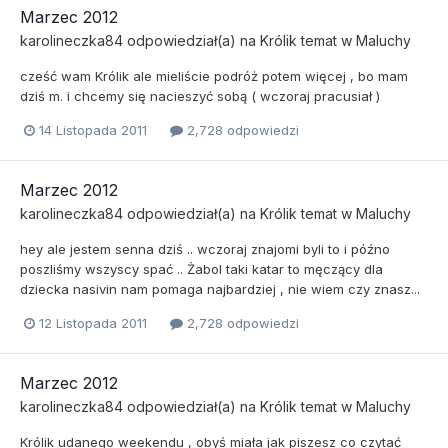
Marzec 2012
karolineczka84
odpowiedział(a) na
Królik
temat w
Maluchy
cześć wam Królik ale mieliście podróż potem więcej , bo mam
dziś m. i chcemy się nacieszyć sobą ( wczoraj pracusiał )
14 Listopada 2011
2,728 odpowiedzi
Marzec 2012
karolineczka84
odpowiedział(a) na
Królik
temat w
Maluchy
hey ale jestem senna dziś .. wczoraj znajomi byli to i późno
poszliśmy wszyscy spać .. Żabol taki katar to męczący dla
dziecka nasivin nam pomaga najbardziej , nie wiem czy znasz...
12 Listopada 2011
2,728 odpowiedzi
Marzec 2012
karolineczka84
odpowiedział(a) na
Królik
temat w
Maluchy
Królik udanego weekendu , obyś miała jak piszesz co czytać