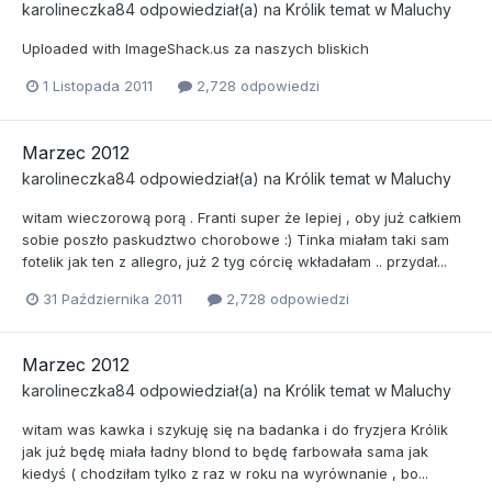
karolineczka84
odpowiedział(a) na
Królik
temat w
Maluchy
Uploaded with ImageShack.us za naszych bliskich
1 Listopada 2011
2,728 odpowiedzi
Marzec 2012
karolineczka84
odpowiedział(a) na
Królik
temat w
Maluchy
witam wieczorową porą . Franti super że lepiej , oby już całkiem
sobie poszło paskudztwo chorobowe :) Tinka miałam taki sam
fotelik jak ten z allegro, już 2 tyg córcię wkładałam .. przydał...
31 Października 2011
2,728 odpowiedzi
Marzec 2012
karolineczka84
odpowiedział(a) na
Królik
temat w
Maluchy
witam was kawka i szykuję się na badanka i do fryzjera Królik
jak już będę miała ładny blond to będę farbowała sama jak
kiedyś ( chodziłam tylko z raz w roku na wyrównanie , bo...