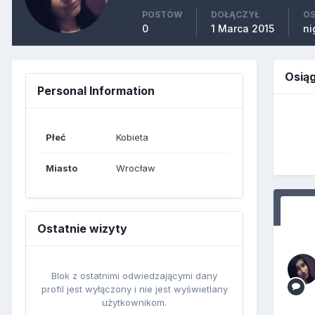
POSTÓW
DOŁĄCZYŁ
OS
0
1 Marca 2015
ni
Osią
Personal Information
Płeć
Kobieta
Miasto
Wrocław
Ostatnie wizyty
Blok z ostatnimi odwiedzającymi dany
profil jest wyłączony i nie jest wyświetlany
użytkownikom.