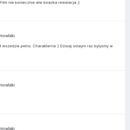
ilm nie koniecznie alw ksiazka rewelacja ;)
emowlaki
t wszedzie pelno. Charakterna :) Dzisiaj ostayni raz bylysmy w
emowlaki
emowlaki