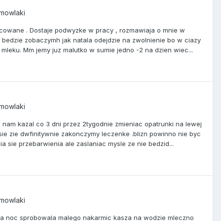
emowlaki
racowane . Dostaje podwyzke w pracy , rozmawiaja o mnie w
co bedzie zobaczymh jak natala odejdzie na zwolnienie bo w ciazy
mleku. Mm jemy juz malutko w sumie jedno -2 na dzien wiec...
emowlaki
z nam kazal co 3 dni przez 2tygodnie zmieniac opatrunki na lewej
sie zie dwfinitywnie zakonczymy leczenke .blizn powinno nie byc
a sie przebarwienia ale zaslaniac mysle ze nie bedzid...
emowlaki
 na noc sprobowala malego nakarmic kasza na wodzie mleczno