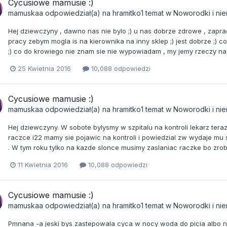
Cycusiowe mamusie :)
mamuskaa
odpowiedział(a) na
hramitko1
temat w
Noworodki i ni
Hej dziewczyny , dawno nas nie bylo ;) u nas dobrze zdrowe , zap
pracy zebym mogla is na kierownika na inny sklep ;) jest dobrze ;) 
;) co do krowiego nie znam sie nie wypowiadam , my jemy rzeczy na 
25 Kwietnia 2016
10,088 odpowiedzi
Cycusiowe mamusie :)
mamuskaa
odpowiedział(a) na
hramitko1
temat w
Noworodki i ni
Hej dziewczyny. W sobote bylysmy w szpitalu na kontroli lekarz tera
raczce i22 mamy sie pojawic na kontroli i powiedzial zw wydaje mu 
. W tym roku tylko na kazde slonce musimy zaslaniac raczke bo zrobi
11 Kwietnia 2016
10,088 odpowiedzi
Cycusiowe mamusie :)
mamuskaa
odpowiedział(a) na
hramitko1
temat w
Noworodki i ni
Pmnana -a jeski bys zastepowala cyca w nocy woda do picia albo