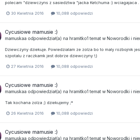
polecam "dziewczyns z sasiedztwa "jacka Ketchuma :) wciagajaca . F
30 Kwietnia 2016
10,088 odpowiedzi
Cycusiowe mamusie :)
mamuskaa
odpowiedział(a) na
hramitko1
temat w
Noworodki i ni
Dziewczyny dziekuje. Powiedzialam ze zolza bo to maly rozbojnik jes
szpotalu z raczkamk jest dobrze dziewczyny !;)
27 Kwietnia 2016
10,088 odpowiedzi
Cycusiowe mamusie :)
mamuskaa
odpowiedział(a) na
hramitko1
temat w
Noworodki i ni
Tak kochana zolza ;) dziekujemy ;*
26 Kwietnia 2016
10,088 odpowiedzi
Cycusiowe mamusie :)
mamuskaa
odpowiedział(a) na
hramitko1
temat w
Noworodki i ni