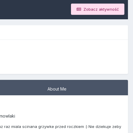
Zobacz aktywność
About Me
emowlaki
 juz raz miala scinana grzywke przed roczkiem :) Nie dziekuje zeby