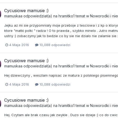
Cycusiowe mamusie :)
mamuskaa
odpowiedział(a) na
hramitko1
temat w
Noworodki i ni
Jejku az mi sie przypomnialy moje przeboje z tesciowa i z kp o kto
ktore "matki polki " radza ! O to prawda , szybko minelo . Jutro mat
ustny :) zobaczymy jak to bedzie co by sie nie dzialo nie zalamie sie 
4 Maja 2016
10,088 odpowiedzi
Cycusiowe mamusie :)
mamuskaa
odpowiedział(a) na
hramitko1
temat w
Noworodki i ni
Hej dziewczyny , weszlam napisac ze matura z polskiego pisemnego 
4 Maja 2016
10,088 odpowiedzi
Cycusiowe mamusie :)
mamuskaa
odpowiedział(a) na
hramitko1
temat w
Noworodki i ni
Hej. Czytam ale brak czasu jak zwykle . Duzo sie dzieje :) co do cw