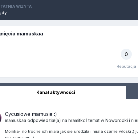
TATNIA WIZYTA
gdy
gnięcia mamuskaa
0
Reputacja
Kanał aktywności
Cycusiowe mamusie :)
mamuskaa
odpowiedział(a) na
hramitko1
temat w
Noworodki i ni
Monika- no troche ich miala jak sie urodzila i miala czarne wloski ;)
nie zapeszyc ;)