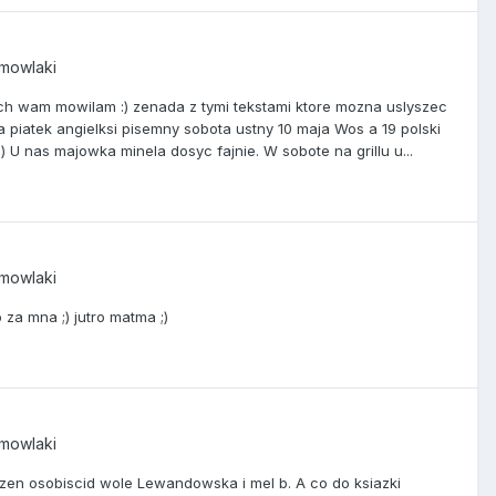
emowlaki
rych wam mowilam :) zenada z tymi tekstami ktore mozna uslyszec
ma piatek angielksi pisemny sobota ustny 10 maja Wos a 19 polski
:) U nas majowka minela dosyc fajnie. W sobote na grillu u...
emowlaki
za mna ;) jutro matma ;)
emowlaki
iczen osobiscid wole Lewandowska i mel b. A co do ksiazki