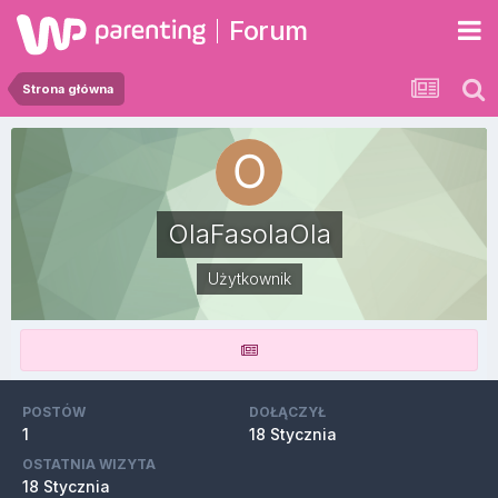
Forum
Strona główna
OlaFasolaOla
Użytkownik
POSTÓW
DOŁĄCZYŁ
1
18 Stycznia
OSTATNIA WIZYTA
18 Stycznia