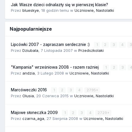
Jak Wasze dzieci odnalazły się w pierwszej klasie?
Przez
blueskye
,
18 godzin temu
w
Uczniowie, Nastolatki
Najpopularniejsze
Lipcówki 2007 - zapraszam serdecznie :)
1
2
3
4
Przez
Dziubala
,
7 Listopada 2007
w
Przedszkolaki
"Kampania" wrześniowa 2008 - razem raźniej
1
2
3
Przez
andzia
,
3 Lutego 2008
w
Uczniowie, Nastolatki
Marcóweczki 2016
1
2
3
4
2795
Przez
Olusia
,
20 Czerwca 2015
w
Uczniowie, Nastolatki
Majowe słoneczka 2009
1
2
3
4
2729
Przez
czarna_aga
,
27 Sierpnia 2008
w
Uczniowie, Nastolatki