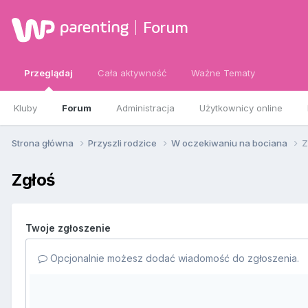
Forum
Przeglądaj
Cała aktywność
Ważne Tematy
Kluby
Forum
Administracja
Użytkownicy online
Strona główna
Przyszli rodzice
W oczekiwaniu na bociana
Z
Zgłoś
Twoje zgłoszenie
Opcjonalnie możesz dodać wiadomość do zgłoszenia.