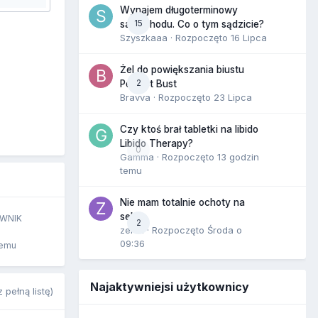
Wynajem długoterminowy
15
samochodu. Co o tym sądzicie?
Szyszkaaa
· Rozpoczęto
16 Lipca
Żel do powiększania biustu
2
Perfect Bust
Bravva
· Rozpoczęto
23 Lipca
Czy ktoś brał tabletki na libido
Libido Therapy?
0
Gamma
· Rozpoczęto
13 godzin
temu
Nie mam totalnie ochoty na
seks
WNIK
2
zenla
· Rozpoczęto
Środa o
09:36
temu
Najaktywniejsi użytkownicy
 pełną listę)