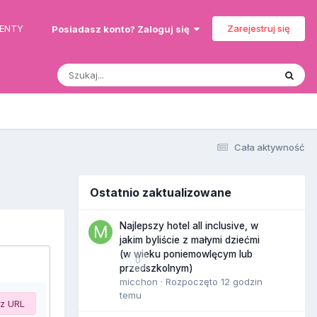
MENTY
Zarejestruj się
Posiadasz konto? Zaloguj się
Cała aktywność
Ostatnio zaktualizowane
Najlepszy hotel all inclusive, w
jakim byliście z małymi dziećmi
(w wieku poniemowlęcym lub
0
przedszkolnym)
micchon
· Rozpoczęto
12 godzin
temu
 z URL