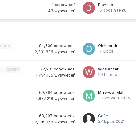
1
odpowiedź
Disnejta
15 godzin temu
43
wyświetleń
84,630
odpowiedzi
Oleksandr
3386
17 Lipca
2,331,606
wyświetleń
72,281
odpowiedzi
wlosiaczek
4
2892
20 Lutego
1,754,155
wyświetleń
69,864
odpowiedzi
Malwwwi.Mal
2 Czerwca 2025
2,837,218
wyświetleń
68,207
odpowiedzi
Gość
27 Lipca 2021
2,316,966
wyświetleń