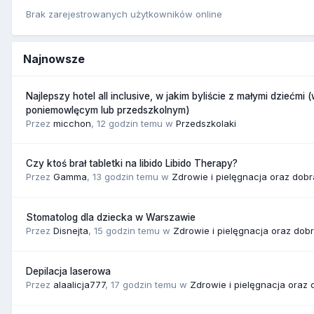
Brak zarejestrowanych użytkowników online
Najnowsze
Najlepszy hotel all inclusive, w jakim byliście z małymi dziećmi 
poniemowlęcym lub przedszkolnym)
Przez
micchon
,
12 godzin temu
w
Przedszkolaki
Czy ktoś brał tabletki na libido Libido Therapy?
Przez
Gamma
,
13 godzin temu
w
Zdrowie i pielęgnacja oraz dob
Stomatolog dla dziecka w Warszawie
Przez
Disnejta
,
15 godzin temu
w
Zdrowie i pielęgnacja oraz dob
Depilacja laserowa
Przez
alaalicja777
,
17 godzin temu
w
Zdrowie i pielęgnacja oraz