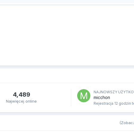
NAJNOWSZY UŻYTKO
4,489
micchon
Najwięcej online
Rejestracja
12 godzin 
(Zobacz