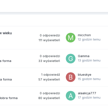
(w wieku
micchon
0
odpowiedzi
12 godzin temu
111
wyświetleń
0
odpowiedzi
Gamma
13 godzin temu
33
wyświetleń
ra forma
1
odpowiedź
blueskye
15 godzin temu
57
wyświetleń
ra forma
0
odpowiedzi
alaalicja777
17 godzin temu
80
wyświetleń
 dobra forma