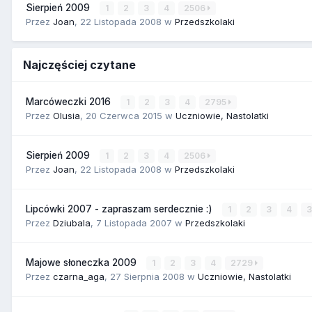
Sierpień 2009
1
2
3
4
2506
Przez
Joan
,
22 Listopada 2008
w
Przedszkolaki
Najczęściej czytane
Marcóweczki 2016
1
2
3
4
2795
Przez
Olusia
,
20 Czerwca 2015
w
Uczniowie, Nastolatki
Sierpień 2009
1
2
3
4
2506
Przez
Joan
,
22 Listopada 2008
w
Przedszkolaki
Lipcówki 2007 - zapraszam serdecznie :)
1
2
3
4
Przez
Dziubala
,
7 Listopada 2007
w
Przedszkolaki
Majowe słoneczka 2009
1
2
3
4
2729
Przez
czarna_aga
,
27 Sierpnia 2008
w
Uczniowie, Nastolatki