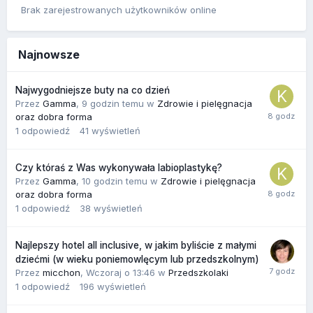
Brak zarejestrowanych użytkowników online
Najnowsze
Najwygodniejsze buty na co dzień
Przez
Gamma
,
9 godzin temu
w
Zdrowie i pielęgnacja
oraz dobra forma
1
odpowiedź
41
wyświetleń
Czy któraś z Was wykonywała labioplastykę?
Przez
Gamma
,
10 godzin temu
w
Zdrowie i pielęgnacja
oraz dobra forma
1
odpowiedź
38
wyświetleń
Najlepszy hotel all inclusive, w jakim byliście z małymi
dziećmi (w wieku poniemowlęcym lub przedszkolnym)
Przez
micchon
,
Wczoraj o 13:46
w
Przedszkolaki
1
odpowiedź
196
wyświetleń