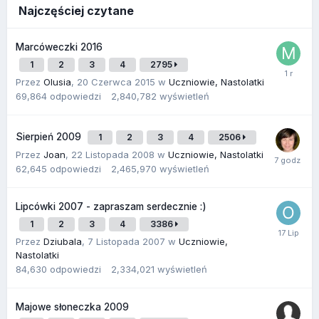
Najczęściej czytane
Marcóweczki 2016
1
2
3
4
2795
Przez
Olusia
,
20 Czerwca 2015
w
Uczniowie, Nastolatki
69,864
odpowiedzi
2,840,782
wyświetleń
Sierpień 2009
1
2
3
4
2506
Przez
Joan
,
22 Listopada 2008
w
Uczniowie, Nastolatki
62,645
odpowiedzi
2,465,970
wyświetleń
Lipcówki 2007 - zapraszam serdecznie :)
1
2
3
4
3386
Przez
Dziubala
,
7 Listopada 2007
w
Uczniowie,
Nastolatki
84,630
odpowiedzi
2,334,021
wyświetleń
Majowe słoneczka 2009