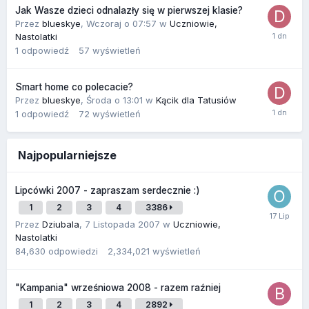
Jak Wasze dzieci odnalazły się w pierwszej klasie?
Przez
blueskye
,
Wczoraj o 07:57
w
Uczniowie,
Nastolatki
1
odpowiedź
57
wyświetleń
Smart home co polecacie?
Przez
blueskye
,
Środa o 13:01
w
Kącik dla Tatusiów
1
odpowiedź
72
wyświetleń
Najpopularniejsze
Lipcówki 2007 - zapraszam serdecznie :)
1
2
3
4
3386
Przez
Dziubala
,
7 Listopada 2007
w
Uczniowie,
Nastolatki
84,630
odpowiedzi
2,334,021
wyświetleń
"Kampania" wrześniowa 2008 - razem raźniej
1
2
3
4
2892