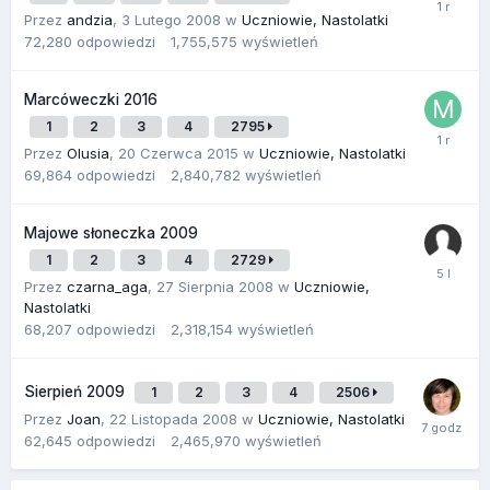
Przez
andzia
,
3 Lutego 2008
w
Uczniowie, Nastolatki
72,280
odpowiedzi
1,755,575
wyświetleń
Marcóweczki 2016
1
2
3
4
2795
Przez
Olusia
,
20 Czerwca 2015
w
Uczniowie, Nastolatki
69,864
odpowiedzi
2,840,782
wyświetleń
Majowe słoneczka 2009
1
2
3
4
2729
Przez
czarna_aga
,
27 Sierpnia 2008
w
Uczniowie,
Nastolatki
68,207
odpowiedzi
2,318,154
wyświetleń
Sierpień 2009
1
2
3
4
2506
Przez
Joan
,
22 Listopada 2008
w
Uczniowie, Nastolatki
62,645
odpowiedzi
2,465,970
wyświetleń