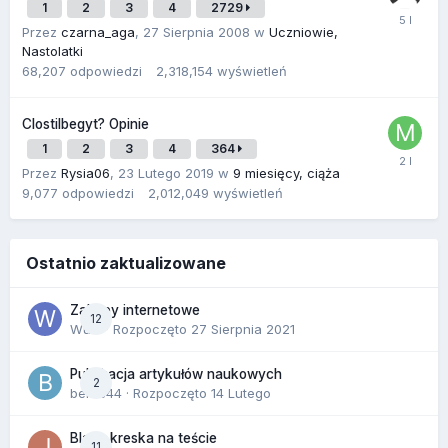
1
2
3
4
2729
Przez
czarna_aga
,
27 Sierpnia 2008
w
Uczniowie,
Nastolatki
68,207
odpowiedzi
2,318,154
wyświetleń
Clostilbegyt? Opinie
1
2
3
4
364
Przez
Rysia06
,
23 Lutego 2019
w
9 miesięcy, ciąża
9,077
odpowiedzi
2,012,049
wyświetleń
Ostatnio zaktualizowane
Zakupy internetowe
12
Wula
· Rozpoczęto
27 Sierpnia 2021
Publikacja artykułów naukowych
2
berus44
· Rozpoczęto
14 Lutego
Blada kreska na teście
11