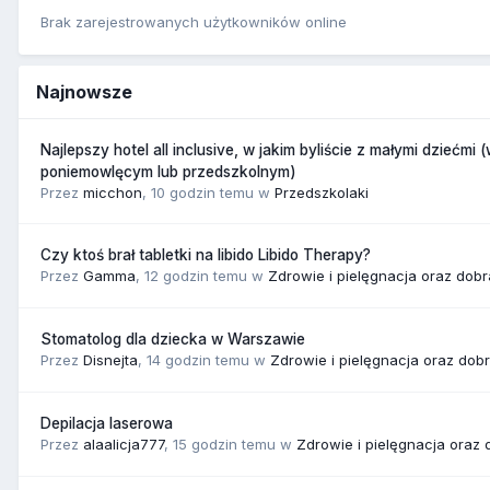
Brak zarejestrowanych użytkowników online
Najnowsze
Najlepszy hotel all inclusive, w jakim byliście z małymi dziećmi 
poniemowlęcym lub przedszkolnym)
Przez
micchon
,
10 godzin temu
w
Przedszkolaki
Czy ktoś brał tabletki na libido Libido Therapy?
Przez
Gamma
,
12 godzin temu
w
Zdrowie i pielęgnacja oraz dob
Stomatolog dla dziecka w Warszawie
Przez
Disnejta
,
14 godzin temu
w
Zdrowie i pielęgnacja oraz dob
Depilacja laserowa
Przez
alaalicja777
,
15 godzin temu
w
Zdrowie i pielęgnacja oraz