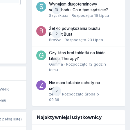
Wynajem długoterminowy
15
samochodu. Co o tym sądzicie?
Szyszkaaa
· Rozpoczęto
16 Lipca
Żel do powiększania biustu
2
Perfect Bust
Bravva
· Rozpoczęto
23 Lipca
Czy ktoś brał tabletki na libido
Libido Therapy?
0
Gamma
· Rozpoczęto
12 godzin
temu
Nie mam totalnie ochoty na
seks
WNIK
2
zenla
· Rozpoczęto
Środa o
09:36
temu
Najaktywniejsi użytkownicy
 pełną listę)