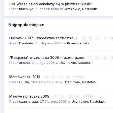
Jak Wasze dzieci odnalazły się w pierwszej klasie?
Przez
blueskye
,
16 godzin temu
w
Uczniowie, Nastolatki
Najpopularniejsze
Lipcówki 2007 - zapraszam serdecznie :)
1
2
3
4
Przez
Dziubala
,
7 Listopada 2007
w
Przedszkolaki
"Kampania" wrześniowa 2008 - razem raźniej
1
2
3
Przez
andzia
,
3 Lutego 2008
w
Uczniowie, Nastolatki
Marcóweczki 2016
1
2
3
4
2795
Przez
Olusia
,
20 Czerwca 2015
w
Uczniowie, Nastolatki
Majowe słoneczka 2009
1
2
3
4
2729
Przez
czarna_aga
,
27 Sierpnia 2008
w
Uczniowie, Nastolatki