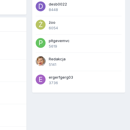
desb0022
8448
żoo
6054
pltgevemvc
5619
Redakcja
5141
ergerfgerg03
3736