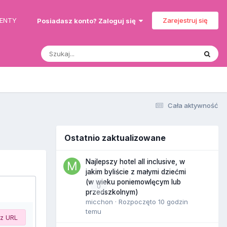
MENTY
Zarejestruj się
Posiadasz konto? Zaloguj się
Cała aktywność
Ostatnio zaktualizowane
Najlepszy hotel all inclusive, w
jakim byliście z małymi dziećmi
(w wieku poniemowlęcym lub
0
przedszkolnym)
micchon
· Rozpoczęto
10 godzin
temu
 z URL