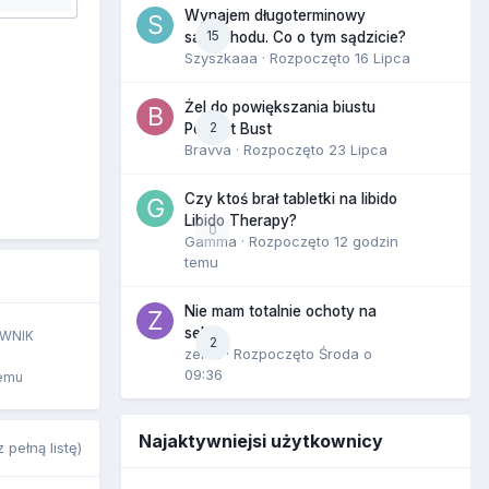
Wynajem długoterminowy
15
samochodu. Co o tym sądzicie?
Szyszkaaa
· Rozpoczęto
16 Lipca
Żel do powiększania biustu
2
Perfect Bust
Bravva
· Rozpoczęto
23 Lipca
Czy ktoś brał tabletki na libido
Libido Therapy?
0
Gamma
· Rozpoczęto
12 godzin
temu
Nie mam totalnie ochoty na
seks
WNIK
2
zenla
· Rozpoczęto
Środa o
09:36
temu
Najaktywniejsi użytkownicy
 pełną listę)