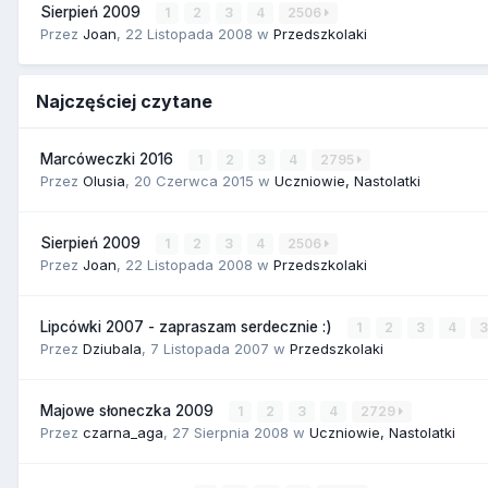
Sierpień 2009
1
2
3
4
2506
Przez
Joan
,
22 Listopada 2008
w
Przedszkolaki
Najczęściej czytane
Marcóweczki 2016
1
2
3
4
2795
Przez
Olusia
,
20 Czerwca 2015
w
Uczniowie, Nastolatki
Sierpień 2009
1
2
3
4
2506
Przez
Joan
,
22 Listopada 2008
w
Przedszkolaki
Lipcówki 2007 - zapraszam serdecznie :)
1
2
3
4
Przez
Dziubala
,
7 Listopada 2007
w
Przedszkolaki
Majowe słoneczka 2009
1
2
3
4
2729
Przez
czarna_aga
,
27 Sierpnia 2008
w
Uczniowie, Nastolatki