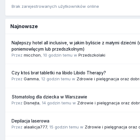
Brak zarejestrowanych użytkowników online
Najnowsze
Najlepszy hotel all inclusive, w jakim byliście z małymi dziećmi 
poniemowlęcym lub przedszkolnym)
Przez
micchon
,
10 godzin temu
w
Przedszkolaki
Czy ktoś brał tabletki na libido Libido Therapy?
Przez
Gamma
,
12 godzin temu
w
Zdrowie i pielęgnacja oraz dob
Stomatolog dla dziecka w Warszawie
Przez
Disnejta
,
14 godzin temu
w
Zdrowie i pielęgnacja oraz dob
Depilacja laserowa
Przez
alaalicja777
,
15 godzin temu
w
Zdrowie i pielęgnacja oraz