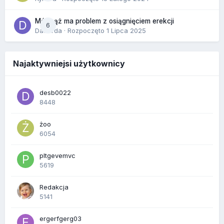
Mój mąż ma problem z osiągnięciem erekcji
6
Dafiorda
· Rozpoczęto
1 Lipca 2025
Najaktywniejsi użytkownicy
desb0022
8448
żoo
6054
pltgevemvc
5619
Redakcja
5141
ergerfgerg03