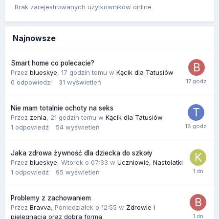
Brak zarejestrowanych użytkowników online
Najnowsze
Smart home co polecacie?
Przez
blueskye
,
17 godzin temu
w
Kącik dla Tatusiów
0
odpowiedzi
31
wyświetleń
Nie mam totalnie ochoty na seks
Przez
zenla
,
21 godzin temu
w
Kącik dla Tatusiów
1
odpowiedź
54
wyświetleń
Jaka zdrowa żywność dla dziecka do szkoły
Przez
blueskye
,
Wtorek o 07:33
w
Uczniowie, Nastolatki
1
odpowiedź
95
wyświetleń
Problemy z zachowaniem
Przez
Bravva
,
Poniedziałek o 12:55
w
Zdrowie i
pielęgnacja oraz dobra forma