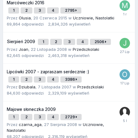
Marcóweczki 2016
1
2
3
4
2795
Przez
Olusia
,
20 Czerwca 2015
w
Uczniowie, Nastolatki
69,864
odpowiedzi
2,834,326
wyświetleń
Sierpień 2009
1
2
3
4
2506
Przez
Joan
,
22 Listopada 2008
w
Przedszkolaki
62,645
odpowiedzi
2,463,318
wyświetleń
Lipcówki 2007 - zapraszam serdecznie :)
1
2
3
4
3386
Przez
Dziubala
,
7 Listopada 2007
w
Przedszkolaki
84,630
odpowiedzi
2,329,109
wyświetleń
Majowe słoneczka 2009
1
2
3
4
2729
Przez
czarna_aga
,
27 Sierpnia 2008
w
Uczniowie,
Nastolatki
68,207
odpowiedzi
2,316,119
wyświetleń