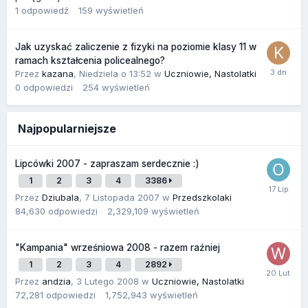
1
odpowiedź
159
wyświetleń
Jak uzyskać zaliczenie z fizyki na poziomie klasy 11 w
ramach kształcenia policealnego?
Przez
kazana
,
Niedziela o 13:52
w
Uczniowie, Nastolatki
0
odpowiedzi
254
wyświetleń
Najpopularniejsze
Lipcówki 2007 - zapraszam serdecznie :)
1
2
3
4
3386
Przez
Dziubala
,
7 Listopada 2007
w
Przedszkolaki
84,630
odpowiedzi
2,329,109
wyświetleń
"Kampania" wrześniowa 2008 - razem raźniej
1
2
3
4
2892
Przez
andzia
,
3 Lutego 2008
w
Uczniowie, Nastolatki
72,281
odpowiedzi
1,752,943
wyświetleń