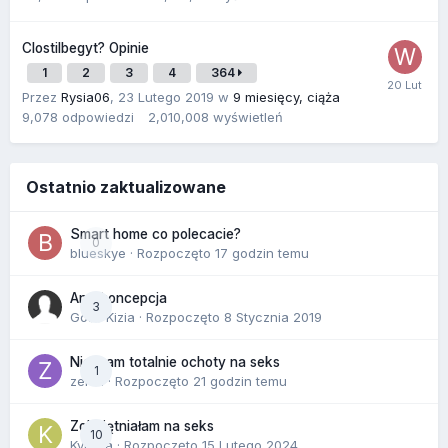
Clostilbegyt? Opinie
1
2
3
4
364
Przez
Rysia06
,
23 Lutego 2019
w
9 miesięcy, ciąża
9,078
odpowiedzi
2,010,008
wyświetleń
Ostatnio zaktualizowane
Smart home co polecacie?
0
blueskye
· Rozpoczęto
17 godzin temu
Antykoncepcja
3
Gość Kizia · Rozpoczęto
8 Stycznia 2019
Nie mam totalnie ochoty na seks
1
zenla
· Rozpoczęto
21 godzin temu
Zobojętniałam na seks
10
Kynara
· Rozpoczęto
15 Lutego 2024