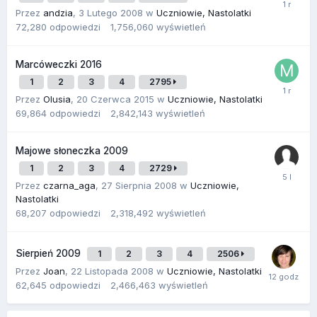
Przez
andzia
,
3 Lutego 2008
w
Uczniowie, Nastolatki
72,280
odpowiedzi
1,756,060
wyświetleń
Marcóweczki 2016
1
2
3
4
2795
Przez
Olusia
,
20 Czerwca 2015
w
Uczniowie, Nastolatki
69,864
odpowiedzi
2,842,143
wyświetleń
Majowe słoneczka 2009
1
2
3
4
2729
Przez
czarna_aga
,
27 Sierpnia 2008
w
Uczniowie,
Nastolatki
68,207
odpowiedzi
2,318,492
wyświetleń
Sierpień 2009
1
2
3
4
2506
Przez
Joan
,
22 Listopada 2008
w
Uczniowie, Nastolatki
62,645
odpowiedzi
2,466,463
wyświetleń