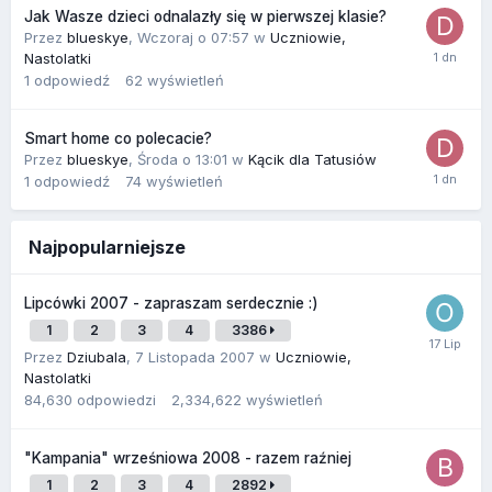
Jak Wasze dzieci odnalazły się w pierwszej klasie?
Przez
blueskye
,
Wczoraj o 07:57
w
Uczniowie,
Nastolatki
1
odpowiedź
62
wyświetleń
Smart home co polecacie?
Przez
blueskye
,
Środa o 13:01
w
Kącik dla Tatusiów
1
odpowiedź
74
wyświetleń
Najpopularniejsze
Lipcówki 2007 - zapraszam serdecznie :)
1
2
3
4
3386
Przez
Dziubala
,
7 Listopada 2007
w
Uczniowie,
Nastolatki
84,630
odpowiedzi
2,334,622
wyświetleń
"Kampania" wrześniowa 2008 - razem raźniej
1
2
3
4
2892