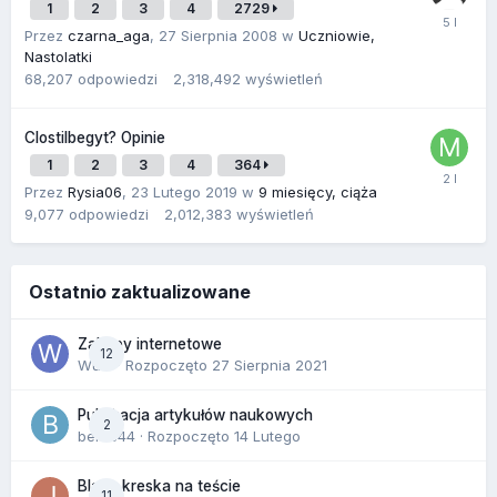
1
2
3
4
2729
Przez
czarna_aga
,
27 Sierpnia 2008
w
Uczniowie,
Nastolatki
68,207
odpowiedzi
2,318,492
wyświetleń
Clostilbegyt? Opinie
1
2
3
4
364
Przez
Rysia06
,
23 Lutego 2019
w
9 miesięcy, ciąża
9,077
odpowiedzi
2,012,383
wyświetleń
Ostatnio zaktualizowane
Zakupy internetowe
12
Wula
· Rozpoczęto
27 Sierpnia 2021
Publikacja artykułów naukowych
2
berus44
· Rozpoczęto
14 Lutego
Blada kreska na teście
11