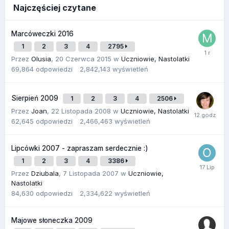
Najczęściej czytane
Marcóweczki 2016
1
2
3
4
2795
Przez
Olusia
,
20 Czerwca 2015
w
Uczniowie, Nastolatki
69,864
odpowiedzi
2,842,143
wyświetleń
Sierpień 2009
1
2
3
4
2506
Przez
Joan
,
22 Listopada 2008
w
Uczniowie, Nastolatki
62,645
odpowiedzi
2,466,463
wyświetleń
Lipcówki 2007 - zapraszam serdecznie :)
1
2
3
4
3386
Przez
Dziubala
,
7 Listopada 2007
w
Uczniowie,
Nastolatki
84,630
odpowiedzi
2,334,622
wyświetleń
Majowe słoneczka 2009