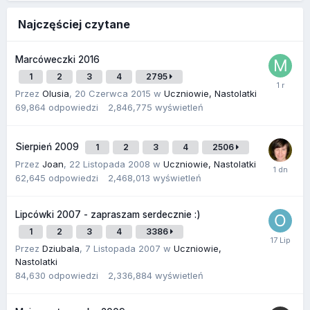
Najczęściej czytane
Marcóweczki 2016
1
2
3
4
2795
Przez
Olusia
,
20 Czerwca 2015
w
Uczniowie, Nastolatki
69,864
odpowiedzi
2,846,775
wyświetleń
Sierpień 2009
1
2
3
4
2506
Przez
Joan
,
22 Listopada 2008
w
Uczniowie, Nastolatki
62,645
odpowiedzi
2,468,013
wyświetleń
Lipcówki 2007 - zapraszam serdecznie :)
1
2
3
4
3386
Przez
Dziubala
,
7 Listopada 2007
w
Uczniowie,
Nastolatki
84,630
odpowiedzi
2,336,884
wyświetleń