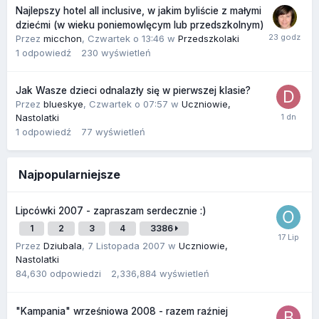
Najlepszy hotel all inclusive, w jakim byliście z małymi
dziećmi (w wieku poniemowlęcym lub przedszkolnym)
Przez
micchon
,
Czwartek o 13:46
w
Przedszkolaki
1
odpowiedź
230
wyświetleń
Jak Wasze dzieci odnalazły się w pierwszej klasie?
Przez
blueskye
,
Czwartek o 07:57
w
Uczniowie,
Nastolatki
1
odpowiedź
77
wyświetleń
Najpopularniejsze
Lipcówki 2007 - zapraszam serdecznie :)
1
2
3
4
3386
Przez
Dziubala
,
7 Listopada 2007
w
Uczniowie,
Nastolatki
84,630
odpowiedzi
2,336,884
wyświetleń
"Kampania" wrześniowa 2008 - razem raźniej