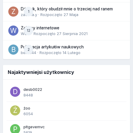
Dźwięk, który obudził mnie o trzeciej nad ranem
1
zackr.a.y
· Rozpoczęto
27 Maja
Zakupy internetowe
12
Wula
· Rozpoczęto
27 Sierpnia 2021
Publikacja artykułów naukowych
2
berus44
· Rozpoczęto
14 Lutego
Najaktywniejsi użytkownicy
desb0022
8448
żoo
6054
pltgevemvc
5619