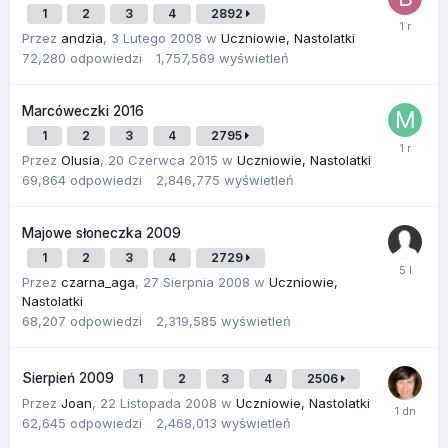
1
2
3
4
2892
Przez
andzia
,
3 Lutego 2008
w
Uczniowie, Nastolatki
72,280
odpowiedzi
1,757,569
wyświetleń
Marcóweczki 2016
1
2
3
4
2795
Przez
Olusia
,
20 Czerwca 2015
w
Uczniowie, Nastolatki
69,864
odpowiedzi
2,846,775
wyświetleń
Majowe słoneczka 2009
1
2
3
4
2729
Przez
czarna_aga
,
27 Sierpnia 2008
w
Uczniowie,
Nastolatki
68,207
odpowiedzi
2,319,585
wyświetleń
Sierpień 2009
1
2
3
4
2506
Przez
Joan
,
22 Listopada 2008
w
Uczniowie, Nastolatki
62,645
odpowiedzi
2,468,013
wyświetleń