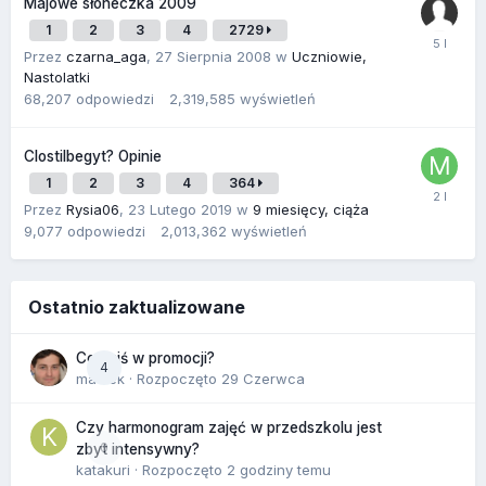
Majowe słoneczka 2009
1
2
3
4
2729
Przez
czarna_aga
,
27 Sierpnia 2008
w
Uczniowie,
Nastolatki
68,207
odpowiedzi
2,319,585
wyświetleń
Clostilbegyt? Opinie
1
2
3
4
364
Przez
Rysia06
,
23 Lutego 2019
w
9 miesięcy, ciąża
9,077
odpowiedzi
2,013,362
wyświetleń
Ostatnio zaktualizowane
Co dziś w promocji?
4
maciek
· Rozpoczęto
29 Czerwca
Czy harmonogram zajęć w przedszkolu jest
0
zbyt intensywny?
katakuri
· Rozpoczęto
2 godziny temu