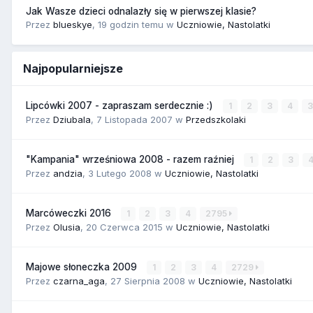
Jak Wasze dzieci odnalazły się w pierwszej klasie?
Przez
blueskye
,
19 godzin temu
w
Uczniowie, Nastolatki
Najpopularniejsze
Lipcówki 2007 - zapraszam serdecznie :)
1
2
3
4
Przez
Dziubala
,
7 Listopada 2007
w
Przedszkolaki
"Kampania" wrześniowa 2008 - razem raźniej
1
2
3
Przez
andzia
,
3 Lutego 2008
w
Uczniowie, Nastolatki
Marcóweczki 2016
1
2
3
4
2795
Przez
Olusia
,
20 Czerwca 2015
w
Uczniowie, Nastolatki
Majowe słoneczka 2009
1
2
3
4
2729
Przez
czarna_aga
,
27 Sierpnia 2008
w
Uczniowie, Nastolatki