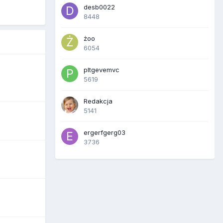
desb0022
8448
żoo
6054
pltgevemvc
5619
Redakcja
5141
ergerfgerg03
3736