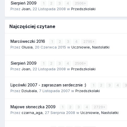
Sierpień 2009
1
2
3
4
2506
Przez
Joan
,
22 Listopada 2008
w
Przedszkolaki
Najczęściej czytane
Marcóweczki 2016
1
2
3
4
2795
Przez
Olusia
,
20 Czerwca 2015
w
Uczniowie, Nastolatki
Sierpień 2009
1
2
3
4
2506
Przez
Joan
,
22 Listopada 2008
w
Przedszkolaki
Lipcówki 2007 - zapraszam serdecznie :)
1
2
3
4
Przez
Dziubala
,
7 Listopada 2007
w
Przedszkolaki
Majowe słoneczka 2009
1
2
3
4
2729
Przez
czarna_aga
,
27 Sierpnia 2008
w
Uczniowie, Nastolatki