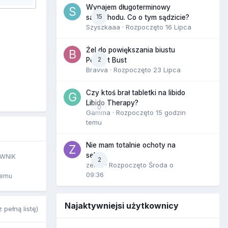
Wynajem długoterminowy
15
samochodu. Co o tym sądzicie?
Szyszkaaa
· Rozpoczęto
16 Lipca
Żel do powiększania biustu
2
Perfect Bust
Bravva
· Rozpoczęto
23 Lipca
Czy ktoś brał tabletki na libido
Libido Therapy?
0
Gamma
· Rozpoczęto
15 godzin
temu
Nie mam totalnie ochoty na
seks
WNIK
2
zenla
· Rozpoczęto
Środa o
09:36
temu
Najaktywniejsi użytkownicy
 pełną listę)