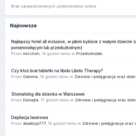
Brak zarejestrowanych użytkowników online
Najnowsze
Najlepszy hotel all inclusive, w jakim byliście z małymi dziećmi 
poniemowlęcym lub przedszkolnym)
Przez
micchon
,
14 godzin temu
w
Przedszkolaki
Czy ktoś brał tabletki na libido Libido Therapy?
Przez
Gamma
,
15 godzin temu
w
Zdrowie i pielęgnacja oraz dob
Stomatolog dla dziecka w Warszawie
Przez
Disnejta
,
17 godzin temu
w
Zdrowie i pielęgnacja oraz dob
Depilacja laserowa
Przez
alaalicja777
,
19 godzin temu
w
Zdrowie i pielęgnacja oraz