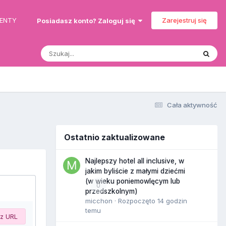
MENTY
Zarejestruj się
Posiadasz konto? Zaloguj się
Cała aktywność
Ostatnio zaktualizowane
Najlepszy hotel all inclusive, w
jakim byliście z małymi dziećmi
(w wieku poniemowlęcym lub
0
przedszkolnym)
micchon
· Rozpoczęto
14 godzin
temu
 z URL