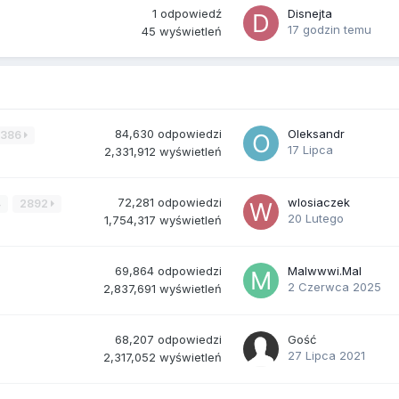
1
odpowiedź
Disnejta
17 godzin temu
45
wyświetleń
84,630
odpowiedzi
Oleksandr
3386
17 Lipca
2,331,912
wyświetleń
72,281
odpowiedzi
wlosiaczek
4
2892
20 Lutego
1,754,317
wyświetleń
69,864
odpowiedzi
Malwwwi.Mal
2 Czerwca 2025
2,837,691
wyświetleń
68,207
odpowiedzi
Gość
27 Lipca 2021
2,317,052
wyświetleń