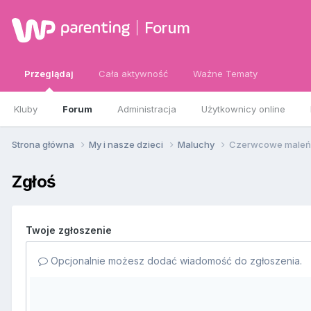
Forum
Przeglądaj
Cała aktywność
Ważne Tematy
Kluby
Forum
Administracja
Użytkownicy online
Strona główna
My i nasze dzieci
Maluchy
Czerwcowe maleńst
Zgłoś
Twoje zgłoszenie
Opcjonalnie możesz dodać wiadomość do zgłoszenia.