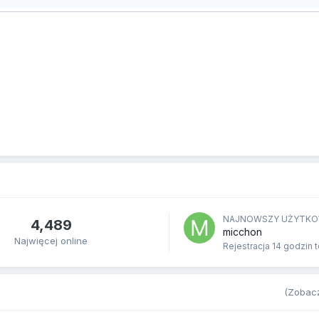
NAJNOWSZY UŻYTKO
4,489
micchon
Najwięcej online
Rejestracja
14 godzin 
(Zobacz