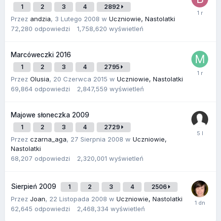
1
2
3
4
2892
Przez
andzia
,
3 Lutego 2008
w
Uczniowie, Nastolatki
72,280
odpowiedzi
1,758,620
wyświetleń
Marcóweczki 2016
1
2
3
4
2795
Przez
Olusia
,
20 Czerwca 2015
w
Uczniowie, Nastolatki
69,864
odpowiedzi
2,847,559
wyświetleń
Majowe słoneczka 2009
1
2
3
4
2729
Przez
czarna_aga
,
27 Sierpnia 2008
w
Uczniowie,
Nastolatki
68,207
odpowiedzi
2,320,001
wyświetleń
Sierpień 2009
1
2
3
4
2506
Przez
Joan
,
22 Listopada 2008
w
Uczniowie, Nastolatki
62,645
odpowiedzi
2,468,334
wyświetleń