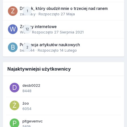
Dźwięk, który obudził mnie o trzeciej nad ranem
1
zackr.a.y
· Rozpoczęto
27 Maja
Zakupy internetowe
12
Wula
· Rozpoczęto
27 Sierpnia 2021
Publikacja artykułów naukowych
2
berus44
· Rozpoczęto
14 Lutego
Najaktywniejsi użytkownicy
desb0022
8448
żoo
6054
pltgevemvc
5619