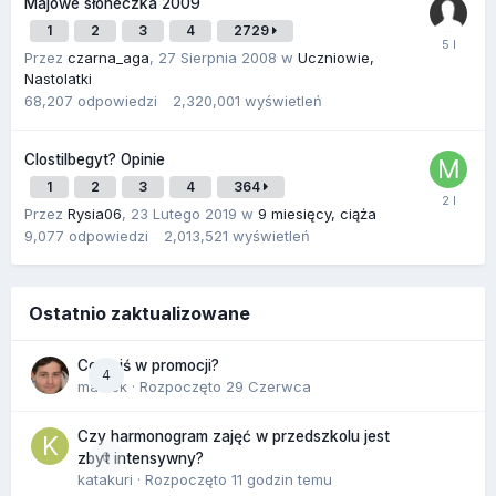
Majowe słoneczka 2009
1
2
3
4
2729
Przez
czarna_aga
,
27 Sierpnia 2008
w
Uczniowie,
Nastolatki
68,207
odpowiedzi
2,320,001
wyświetleń
Clostilbegyt? Opinie
1
2
3
4
364
Przez
Rysia06
,
23 Lutego 2019
w
9 miesięcy, ciąża
9,077
odpowiedzi
2,013,521
wyświetleń
Ostatnio zaktualizowane
Co dziś w promocji?
4
maciek
· Rozpoczęto
29 Czerwca
Czy harmonogram zajęć w przedszkolu jest
0
zbyt intensywny?
katakuri
· Rozpoczęto
11 godzin temu