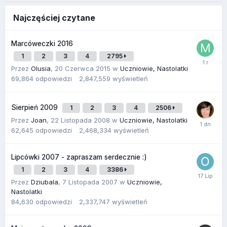
Najczęściej czytane
Marcóweczki 2016
1
2
3
4
2795
Przez
Olusia
,
20 Czerwca 2015
w
Uczniowie, Nastolatki
69,864
odpowiedzi
2,847,559
wyświetleń
Sierpień 2009
1
2
3
4
2506
Przez
Joan
,
22 Listopada 2008
w
Uczniowie, Nastolatki
62,645
odpowiedzi
2,468,334
wyświetleń
Lipcówki 2007 - zapraszam serdecznie :)
1
2
3
4
3386
Przez
Dziubala
,
7 Listopada 2007
w
Uczniowie,
Nastolatki
84,630
odpowiedzi
2,337,747
wyświetleń