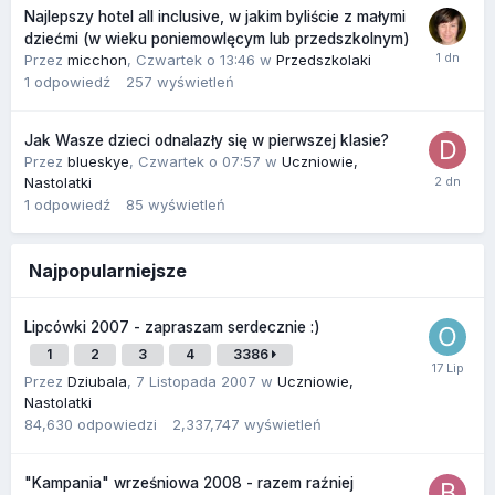
Najlepszy hotel all inclusive, w jakim byliście z małymi
dziećmi (w wieku poniemowlęcym lub przedszkolnym)
Przez
micchon
,
Czwartek o 13:46
w
Przedszkolaki
1
odpowiedź
257
wyświetleń
Jak Wasze dzieci odnalazły się w pierwszej klasie?
Przez
blueskye
,
Czwartek o 07:57
w
Uczniowie,
Nastolatki
1
odpowiedź
85
wyświetleń
Najpopularniejsze
Lipcówki 2007 - zapraszam serdecznie :)
1
2
3
4
3386
Przez
Dziubala
,
7 Listopada 2007
w
Uczniowie,
Nastolatki
84,630
odpowiedzi
2,337,747
wyświetleń
"Kampania" wrześniowa 2008 - razem raźniej