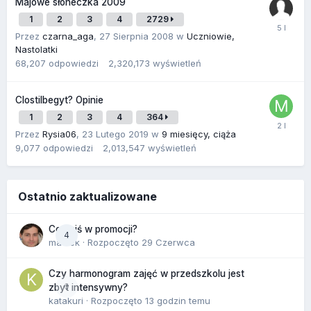
Majowe słoneczka 2009
1
2
3
4
2729
Przez
czarna_aga
,
27 Sierpnia 2008
w
Uczniowie,
Nastolatki
68,207
odpowiedzi
2,320,173
wyświetleń
Clostilbegyt? Opinie
1
2
3
4
364
Przez
Rysia06
,
23 Lutego 2019
w
9 miesięcy, ciąża
9,077
odpowiedzi
2,013,547
wyświetleń
Ostatnio zaktualizowane
Co dziś w promocji?
4
maciek
· Rozpoczęto
29 Czerwca
Czy harmonogram zajęć w przedszkolu jest
0
zbyt intensywny?
katakuri
· Rozpoczęto
13 godzin temu