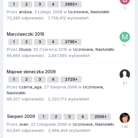
1
2
3
4
2892
Przez
andzia
,
3 Lutego 2008
w
Uczniowie, Nastolatki
72,280
odpowiedzi
1,758,912
wyświetleń
Marcóweczki 2016
1
2
3
4
2795
Przez
Olusia
,
20 Czerwca 2015
w
Uczniowie, Nastolatki
69,864
odpowiedzi
2,847,685
wyświetleń
Majowe słoneczka 2009
1
2
3
4
2729
Przez
czarna_aga
,
27 Sierpnia 2008
w
Uczniowie,
Nastolatki
68,207
odpowiedzi
2,320,173
wyświetleń
Sierpień 2009
1
2
3
4
2506
Przez
Joan
,
22 Listopada 2008
w
Uczniowie, Nastolatki
62,645
odpowiedzi
2,468,404
wyświetleń