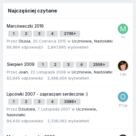
Najczęściej czytane
Marcóweczki 2016
1
2
3
4
2795
Przez
Olusia
,
20 Czerwca 2015
w
Uczniowie, Nastolatki
69,864
odpowiedzi
2,847,685
wyświetleń
Sierpień 2009
1
2
3
4
2506
Przez
Joan
,
22 Listopada 2008
w
Uczniowie, Nastolatki
62,645
odpowiedzi
2,468,404
wyświetleń
Lipcówki 2007 - zapraszam serdecznie :)
1
2
3
4
3386
Przez
Dziubala
,
7 Listopada 2007
w
Uczniowie,
Nastolatki
84,630
odpowiedzi
2,338,062
wyświetleń