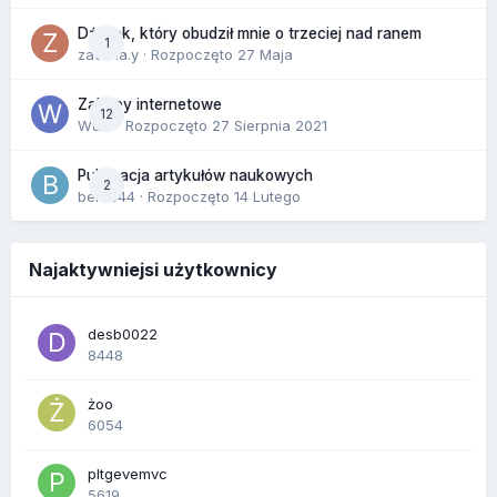
Dźwięk, który obudził mnie o trzeciej nad ranem
1
zackr.a.y
· Rozpoczęto
27 Maja
Zakupy internetowe
12
Wula
· Rozpoczęto
27 Sierpnia 2021
Publikacja artykułów naukowych
2
berus44
· Rozpoczęto
14 Lutego
Najaktywniejsi użytkownicy
desb0022
8448
żoo
6054
pltgevemvc
5619