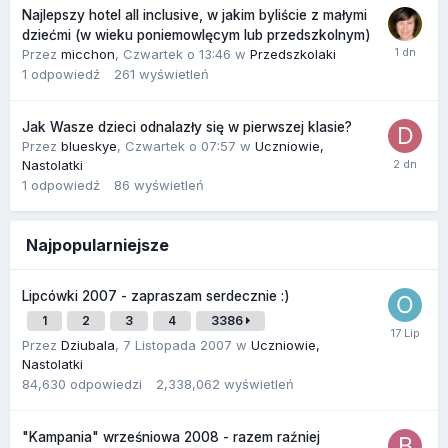
Najlepszy hotel all inclusive, w jakim byliście z małymi
dziećmi (w wieku poniemowlęcym lub przedszkolnym)
Przez
micchon
,
Czwartek o 13:46
w
Przedszkolaki
1
odpowiedź
261
wyświetleń
Jak Wasze dzieci odnalazły się w pierwszej klasie?
Przez
blueskye
,
Czwartek o 07:57
w
Uczniowie,
Nastolatki
1
odpowiedź
86
wyświetleń
Najpopularniejsze
Lipcówki 2007 - zapraszam serdecznie :)
1
2
3
4
3386
Przez
Dziubala
,
7 Listopada 2007
w
Uczniowie,
Nastolatki
84,630
odpowiedzi
2,338,062
wyświetleń
"Kampania" wrześniowa 2008 - razem raźniej