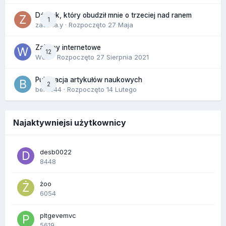
Dźwięk, który obudził mnie o trzeciej nad ranem
1
zackr.a.y
· Rozpoczęto
27 Maja
Zakupy internetowe
12
Wula
· Rozpoczęto
27 Sierpnia 2021
Publikacja artykułów naukowych
2
berus44
· Rozpoczęto
14 Lutego
Najaktywniejsi użytkownicy
desb0022
8448
żoo
6054
pltgevemvc
5619