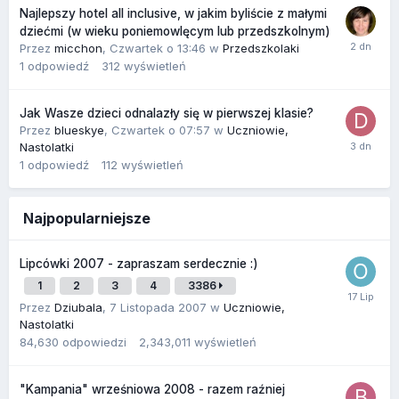
Najlepszy hotel all inclusive, w jakim byliście z małymi
dziećmi (w wieku poniemowlęcym lub przedszkolnym)
Przez
micchon
,
Czwartek o 13:46
w
Przedszkolaki
1
odpowiedź
312
wyświetleń
Jak Wasze dzieci odnalazły się w pierwszej klasie?
Przez
blueskye
,
Czwartek o 07:57
w
Uczniowie,
Nastolatki
1
odpowiedź
112
wyświetleń
Najpopularniejsze
Lipcówki 2007 - zapraszam serdecznie :)
1
2
3
4
3386
Przez
Dziubala
,
7 Listopada 2007
w
Uczniowie,
Nastolatki
84,630
odpowiedzi
2,343,011
wyświetleń
"Kampania" wrześniowa 2008 - razem raźniej