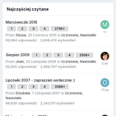
Najczęściej czytane
Marcóweczki 2016
1
2
3
4
2795
Przez
Olusia
,
20 Czerwca 2015
w
Uczniowie, Nastolatki
69,864
odpowiedzi
2,849,474
wyświetleń
Sierpień 2009
1
2
3
4
2506
Przez
Joan
,
22 Listopada 2008
w
Uczniowie, Nastolatki
62,645
odpowiedzi
2,469,797
wyświetleń
Lipcówki 2007 - zapraszam serdecznie :)
1
2
3
4
3386
Przez
Dziubala
,
7 Listopada 2007
w
Uczniowie,
Nastolatki
84,630
odpowiedzi
2,343,011
wyświetleń