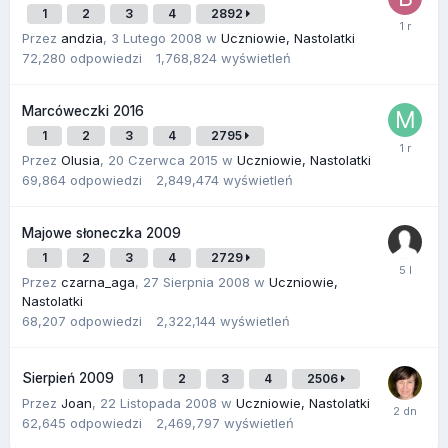
1
2
3
4
2892
Przez
andzia
,
3 Lutego 2008
w
Uczniowie, Nastolatki
72,280
odpowiedzi
1,768,824
wyświetleń
Marcóweczki 2016
1
2
3
4
2795
Przez
Olusia
,
20 Czerwca 2015
w
Uczniowie, Nastolatki
69,864
odpowiedzi
2,849,474
wyświetleń
Majowe słoneczka 2009
1
2
3
4
2729
Przez
czarna_aga
,
27 Sierpnia 2008
w
Uczniowie,
Nastolatki
68,207
odpowiedzi
2,322,144
wyświetleń
Sierpień 2009
1
2
3
4
2506
Przez
Joan
,
22 Listopada 2008
w
Uczniowie, Nastolatki
62,645
odpowiedzi
2,469,797
wyświetleń