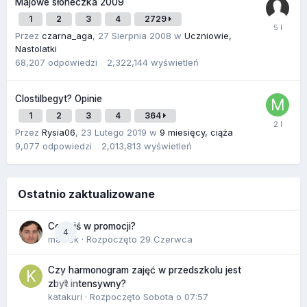
Majowe słoneczka 2009
1
2
3
4
2729
Przez
czarna_aga
,
27 Sierpnia 2008
w
Uczniowie,
Nastolatki
68,207
odpowiedzi
2,322,144
wyświetleń
Clostilbegyt? Opinie
1
2
3
4
364
Przez
Rysia06
,
23 Lutego 2019
w
9 miesięcy, ciąża
9,077
odpowiedzi
2,013,813
wyświetleń
Ostatnio zaktualizowane
Co dziś w promocji?
4
maciek
· Rozpoczęto
29 Czerwca
Czy harmonogram zajęć w przedszkolu jest
0
zbyt intensywny?
katakuri
· Rozpoczęto
Sobota o 07:57