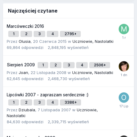
Najczęściej czytane
Marcóweczki 2016
1
2
3
4
2795
Przez
Olusia
,
20 Czerwca 2015
w
Uczniowie, Nastolatki
69,864
odpowiedzi
2,848,195
wyświetleń
Sierpień 2009
1
2
3
4
2506
Przez
Joan
,
22 Listopada 2008
w
Uczniowie, Nastolatki
62,645
odpowiedzi
2,468,730
wyświetleń
Lipcówki 2007 - zapraszam serdecznie :)
1
2
3
4
3386
Przez
Dziubala
,
7 Listopada 2007
w
Uczniowie,
Nastolatki
84,630
odpowiedzi
2,339,715
wyświetleń