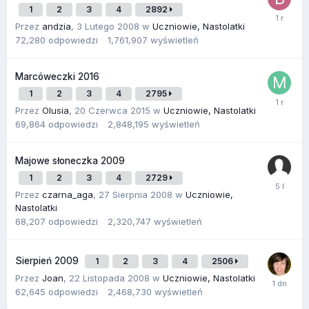
1
2
3
4
2892
Przez
andzia
,
3 Lutego 2008
w
Uczniowie, Nastolatki
72,280
odpowiedzi
1,761,907
wyświetleń
Marcóweczki 2016
1
2
3
4
2795
Przez
Olusia
,
20 Czerwca 2015
w
Uczniowie, Nastolatki
69,864
odpowiedzi
2,848,195
wyświetleń
Majowe słoneczka 2009
1
2
3
4
2729
Przez
czarna_aga
,
27 Sierpnia 2008
w
Uczniowie,
Nastolatki
68,207
odpowiedzi
2,320,747
wyświetleń
Sierpień 2009
1
2
3
4
2506
Przez
Joan
,
22 Listopada 2008
w
Uczniowie, Nastolatki
62,645
odpowiedzi
2,468,730
wyświetleń