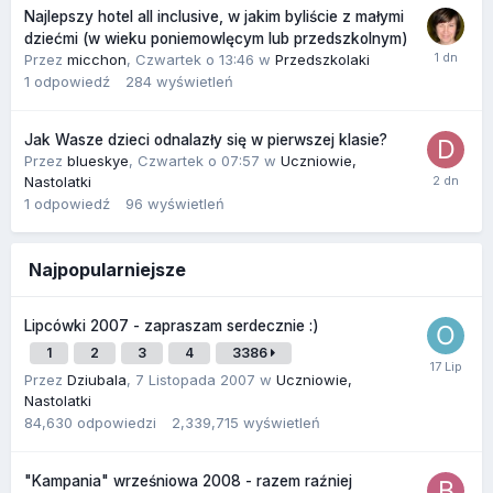
Najlepszy hotel all inclusive, w jakim byliście z małymi
dziećmi (w wieku poniemowlęcym lub przedszkolnym)
Przez
micchon
,
Czwartek o 13:46
w
Przedszkolaki
1
odpowiedź
284
wyświetleń
Jak Wasze dzieci odnalazły się w pierwszej klasie?
Przez
blueskye
,
Czwartek o 07:57
w
Uczniowie,
Nastolatki
1
odpowiedź
96
wyświetleń
Najpopularniejsze
Lipcówki 2007 - zapraszam serdecznie :)
1
2
3
4
3386
Przez
Dziubala
,
7 Listopada 2007
w
Uczniowie,
Nastolatki
84,630
odpowiedzi
2,339,715
wyświetleń
"Kampania" wrześniowa 2008 - razem raźniej