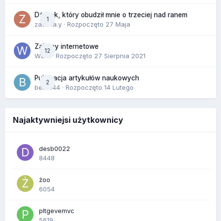
Dźwięk, który obudził mnie o trzeciej nad ranem
1
zackr.a.y
· Rozpoczęto
27 Maja
Zakupy internetowe
12
Wula
· Rozpoczęto
27 Sierpnia 2021
Publikacja artykułów naukowych
2
berus44
· Rozpoczęto
14 Lutego
Najaktywniejsi użytkownicy
desb0022
8448
żoo
6054
pltgevemvc
5619