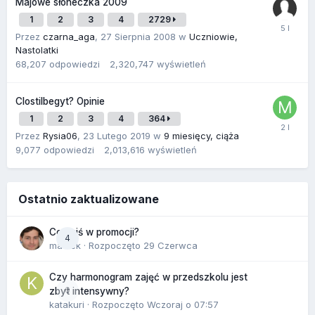
Majowe słoneczka 2009
1
2
3
4
2729
Przez
czarna_aga
,
27 Sierpnia 2008
w
Uczniowie,
Nastolatki
68,207
odpowiedzi
2,320,747
wyświetleń
Clostilbegyt? Opinie
1
2
3
4
364
Przez
Rysia06
,
23 Lutego 2019
w
9 miesięcy, ciąża
9,077
odpowiedzi
2,013,616
wyświetleń
Ostatnio zaktualizowane
Co dziś w promocji?
4
maciek
· Rozpoczęto
29 Czerwca
Czy harmonogram zajęć w przedszkolu jest
0
zbyt intensywny?
katakuri
· Rozpoczęto
Wczoraj o 07:57