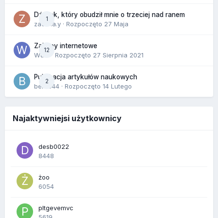
Dźwięk, który obudził mnie o trzeciej nad ranem
1
zackr.a.y
· Rozpoczęto
27 Maja
Zakupy internetowe
12
Wula
· Rozpoczęto
27 Sierpnia 2021
Publikacja artykułów naukowych
2
berus44
· Rozpoczęto
14 Lutego
Najaktywniejsi użytkownicy
desb0022
8448
żoo
6054
pltgevemvc
5619