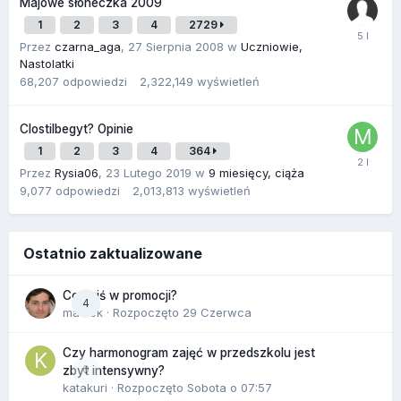
Majowe słoneczka 2009
1
2
3
4
2729
Przez
czarna_aga
,
27 Sierpnia 2008
w
Uczniowie,
Nastolatki
68,207
odpowiedzi
2,322,149
wyświetleń
Clostilbegyt? Opinie
1
2
3
4
364
Przez
Rysia06
,
23 Lutego 2019
w
9 miesięcy, ciąża
9,077
odpowiedzi
2,013,813
wyświetleń
Ostatnio zaktualizowane
Co dziś w promocji?
4
maciek
· Rozpoczęto
29 Czerwca
Czy harmonogram zajęć w przedszkolu jest
0
zbyt intensywny?
katakuri
· Rozpoczęto
Sobota o 07:57