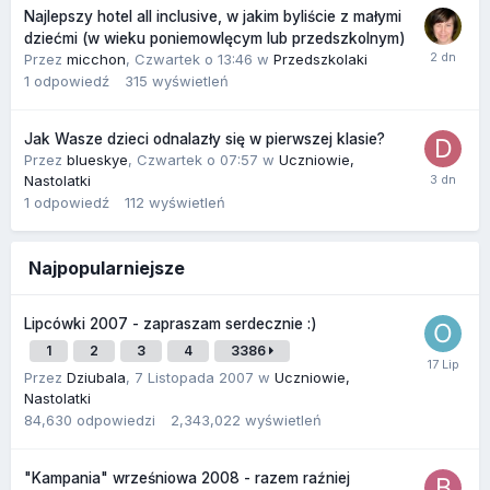
Najlepszy hotel all inclusive, w jakim byliście z małymi
dziećmi (w wieku poniemowlęcym lub przedszkolnym)
Przez
micchon
,
Czwartek o 13:46
w
Przedszkolaki
1
odpowiedź
315
wyświetleń
Jak Wasze dzieci odnalazły się w pierwszej klasie?
Przez
blueskye
,
Czwartek o 07:57
w
Uczniowie,
Nastolatki
1
odpowiedź
112
wyświetleń
Najpopularniejsze
Lipcówki 2007 - zapraszam serdecznie :)
1
2
3
4
3386
Przez
Dziubala
,
7 Listopada 2007
w
Uczniowie,
Nastolatki
84,630
odpowiedzi
2,343,022
wyświetleń
"Kampania" wrześniowa 2008 - razem raźniej