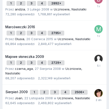
1
2
3
4
2892
Przez
andzia
,
3 Lutego 2008
w
Uczniowie, Nastolatki
72,280
odpowiedzi
1,768,861
wyświetleń
Marcóweczki 2016
1
2
3
4
2795
Przez
Olusia
,
20 Czerwca 2015
w
Uczniowie, Nastolatki
69,864
odpowiedzi
2,849,477
wyświetleń
Majowe słoneczka 2009
1
2
3
4
2729
Przez
czarna_aga
,
27 Sierpnia 2008
w
Uczniowie,
Nastolatki
68,207
odpowiedzi
2,322,149
wyświetleń
Sierpień 2009
1
2
3
4
2506
Przez
Joan
,
22 Listopada 2008
w
Uczniowie, Nastolatki
62,645
odpowiedzi
2,469,802
wyświetleń