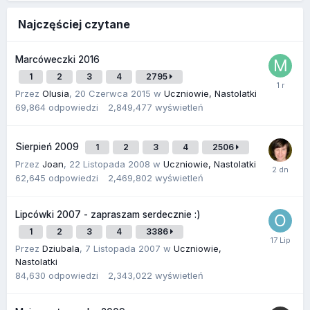
Najczęściej czytane
Marcóweczki 2016
1
2
3
4
2795
Przez
Olusia
,
20 Czerwca 2015
w
Uczniowie, Nastolatki
69,864
odpowiedzi
2,849,477
wyświetleń
Sierpień 2009
1
2
3
4
2506
Przez
Joan
,
22 Listopada 2008
w
Uczniowie, Nastolatki
62,645
odpowiedzi
2,469,802
wyświetleń
Lipcówki 2007 - zapraszam serdecznie :)
1
2
3
4
3386
Przez
Dziubala
,
7 Listopada 2007
w
Uczniowie,
Nastolatki
84,630
odpowiedzi
2,343,022
wyświetleń