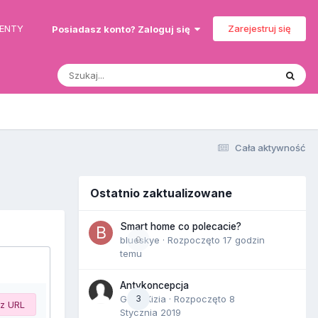
MENTY
Zarejestruj się
Posiadasz konto? Zaloguj się
Cała aktywność
Ostatnio zaktualizowane
Smart home co polecacie?
blueskye
0
· Rozpoczęto
17 godzin
temu
Antykoncepcja
Gość Kizia · Rozpoczęto
3
8
 z URL
Stycznia 2019