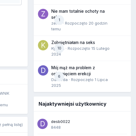
Nie mam totalnie ochoty na
seks
1
zenla
· Rozpoczęto
20 godzin
temu
Zobojętniałam na seks
Kynara
10
· Rozpoczęto
15 Lutego
2024
Mój mąż ma problem z
osiągnięciem erekcji
6
Dafiorda
· Rozpoczęto
1 Lipca
2025
WNIK
Najaktywniejsi użytkownicy
temu
desb0022
 pełną listę)
8448