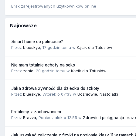
Brak zarejestrowanych użytkowników online
Najnowsze
Smart home co polecacie?
Przez
blueskye
,
17 godzin temu
w
Kącik dla Tatusiów
Nie mam totalnie ochoty na seks
Przez
zenla
,
20 godzin temu
w
Kącik dla Tatusiów
Jaka zdrowa żywność dla dziecka do szkoły
Przez
blueskye
,
Wtorek o 07:33
w
Uczniowie, Nastolatki
Problemy z zachowaniem
Przez
Bravva
,
Poniedziałek o 12:55
w
Zdrowie i pielęgnacja oraz
Jak uzyskać zaliczenie z fizyki na poziomie klasy 11 w ramach 