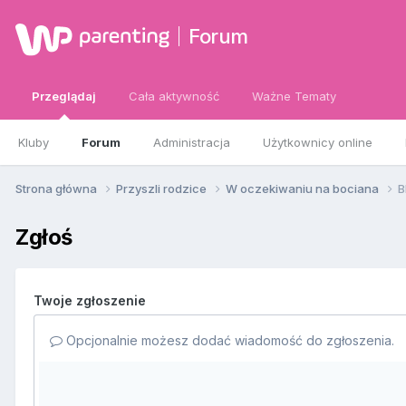
Forum
Przeglądaj
Cała aktywność
Ważne Tematy
Kluby
Forum
Administracja
Użytkownicy online
Strona główna
Przyszli rodzice
W oczekiwaniu na bociana
B
Zgłoś
Twoje zgłoszenie
Opcjonalnie możesz dodać wiadomość do zgłoszenia.