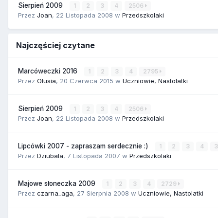
Sierpień 2009
1
2
3
4
2506
Przez
Joan
,
22 Listopada 2008
w
Przedszkolaki
Najczęściej czytane
Marcóweczki 2016
1
2
3
4
2795
Przez
Olusia
,
20 Czerwca 2015
w
Uczniowie, Nastolatki
Sierpień 2009
1
2
3
4
2506
Przez
Joan
,
22 Listopada 2008
w
Przedszkolaki
Lipcówki 2007 - zapraszam serdecznie :)
1
2
3
4
Przez
Dziubala
,
7 Listopada 2007
w
Przedszkolaki
Majowe słoneczka 2009
1
2
3
4
2729
Przez
czarna_aga
,
27 Sierpnia 2008
w
Uczniowie, Nastolatki