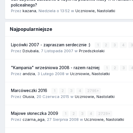
policealnego?
Przez
kazana
,
Niedziela o 13:52
w
Uczniowie, Nastolatki
Najpopularniejsze
Lipcówki 2007 - zapraszam serdecznie :)
1
2
3
4
Przez
Dziubala
,
7 Listopada 2007
w
Przedszkolaki
"Kampania" wrześniowa 2008 - razem raźniej
1
2
3
Przez
andzia
,
3 Lutego 2008
w
Uczniowie, Nastolatki
Marcóweczki 2016
1
2
3
4
2795
Przez
Olusia
,
20 Czerwca 2015
w
Uczniowie, Nastolatki
Majowe słoneczka 2009
1
2
3
4
2729
Przez
czarna_aga
,
27 Sierpnia 2008
w
Uczniowie, Nastolatki