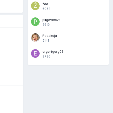
żoo
6054
pltgevemvc
5619
Redakcja
5141
ergerfgerg03
3736