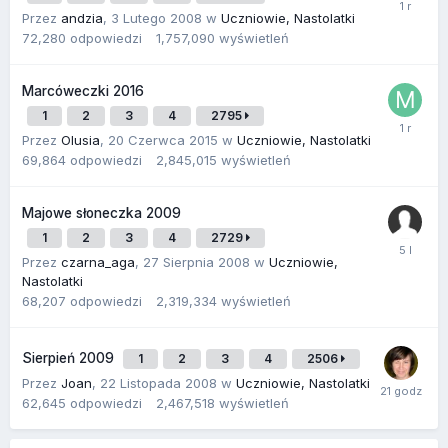
Przez
andzia
,
3 Lutego 2008
w
Uczniowie, Nastolatki
72,280
odpowiedzi
1,757,090
wyświetleń
Marcóweczki 2016
1
2
3
4
2795
Przez
Olusia
,
20 Czerwca 2015
w
Uczniowie, Nastolatki
69,864
odpowiedzi
2,845,015
wyświetleń
Majowe słoneczka 2009
1
2
3
4
2729
Przez
czarna_aga
,
27 Sierpnia 2008
w
Uczniowie,
Nastolatki
68,207
odpowiedzi
2,319,334
wyświetleń
Sierpień 2009
1
2
3
4
2506
Przez
Joan
,
22 Listopada 2008
w
Uczniowie, Nastolatki
62,645
odpowiedzi
2,467,518
wyświetleń