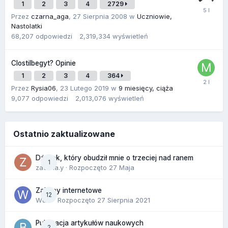
1
2
3
4
2729
Przez
czarna_aga
,
27 Sierpnia 2008
w
Uczniowie,
Nastolatki
68,207
odpowiedzi
2,319,334
wyświetleń
Clostilbegyt? Opinie
1
2
3
4
364
Przez
Rysia06
,
23 Lutego 2019
w
9 miesięcy, ciąża
9,077
odpowiedzi
2,013,076
wyświetleń
Ostatnio zaktualizowane
Dźwięk, który obudził mnie o trzeciej nad ranem
1
zackr.a.y
· Rozpoczęto
27 Maja
Zakupy internetowe
12
Wula
· Rozpoczęto
27 Sierpnia 2021
Publikacja artykułów naukowych
2