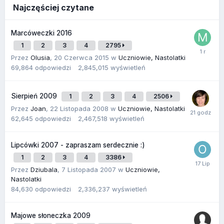
Najczęściej czytane
Marcóweczki 2016
1
2
3
4
2795
Przez
Olusia
,
20 Czerwca 2015
w
Uczniowie, Nastolatki
69,864
odpowiedzi
2,845,015
wyświetleń
Sierpień 2009
1
2
3
4
2506
Przez
Joan
,
22 Listopada 2008
w
Uczniowie, Nastolatki
62,645
odpowiedzi
2,467,518
wyświetleń
Lipcówki 2007 - zapraszam serdecznie :)
1
2
3
4
3386
Przez
Dziubala
,
7 Listopada 2007
w
Uczniowie,
Nastolatki
84,630
odpowiedzi
2,336,237
wyświetleń
Majowe słoneczka 2009