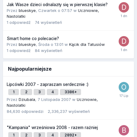
Jak Wasze dzieci odnalazły się w pierwszej klasie?
Przez
blueskye
,
Czwartek o 07:57
w
Uczniowie,
Nastolatki
1
odpowiedź
74
wyświetleń
Smart home co polecacie?
Przez
blueskye
,
Środa o 13:01
w
Kącik dla Tatusiów
1
odpowiedź
84
wyświetleń
Najpopularniejsze
Lipcówki 2007 - zapraszam serdecznie :)
1
2
3
4
3386
Przez
Dziubala
,
7 Listopada 2007
w
Uczniowie,
Nastolatki
84,630
odpowiedzi
2,336,237
wyświetleń
"Kampania" wrześniowa 2008 - razem raźniej
1
2
3
4
2892