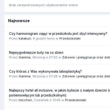
Brak zarejestrowanych użytkowników online
Najnowsze
Czy harmonogram zajęć w przedszkolu jest zbyt intensywny?
Przez
katakuri
,
8 godzin temu
w
Przedszkolaki
Najwygodniejsze buty na co dzień
Przez
Gamma
,
Wczoraj o 07:50
w
Zdrowie i pielęgnacja oraz do
Czy któraś z Was wykonywała labioplastykę?
Przez
Gamma
,
Wczoraj o 07:28
w
Zdrowie i pielęgnacja oraz do
Najlepszy hotel all inclusive, w jakim byliście z małymi dziećmi 
poniemowlęcym lub przedszkolnym)
Przez
micchon
,
Czwartek o 13:46
w
Przedszkolaki