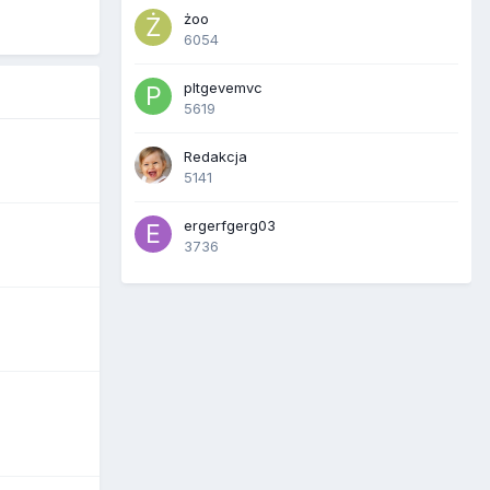
żoo
6054
pltgevemvc
5619
Redakcja
5141
ergerfgerg03
3736