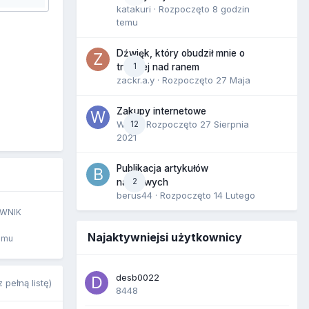
katakuri
· Rozpoczęto
8 godzin
temu
Dźwięk, który obudził mnie o
1
trzeciej nad ranem
zackr.a.y
· Rozpoczęto
27 Maja
Zakupy internetowe
Wula
12
· Rozpoczęto
27 Sierpnia
2021
Publikacja artykułów
2
naukowych
berus44
· Rozpoczęto
14 Lutego
WNIK
Najaktywniejsi użytkownicy
emu
desb0022
 pełną listę)
8448