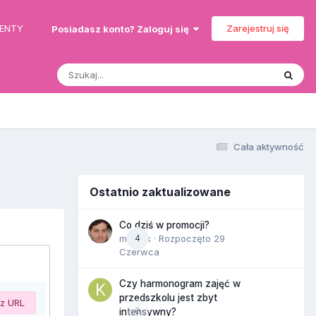
MENTY
Zarejestruj się
Posiadasz konto? Zaloguj się
Cała aktywność
Ostatnio zaktualizowane
Co dziś w promocji?
maciek
4
· Rozpoczęto
29
Czerwca
Czy harmonogram zajęć w
przedszkolu jest zbyt
 z URL
0
intensywny?