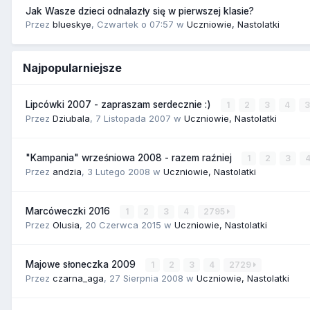
Jak Wasze dzieci odnalazły się w pierwszej klasie?
Przez
blueskye
,
Czwartek o 07:57
w
Uczniowie, Nastolatki
Najpopularniejsze
Lipcówki 2007 - zapraszam serdecznie :)
1
2
3
4
Przez
Dziubala
,
7 Listopada 2007
w
Uczniowie, Nastolatki
"Kampania" wrześniowa 2008 - razem raźniej
1
2
3
Przez
andzia
,
3 Lutego 2008
w
Uczniowie, Nastolatki
Marcóweczki 2016
1
2
3
4
2795
Przez
Olusia
,
20 Czerwca 2015
w
Uczniowie, Nastolatki
Majowe słoneczka 2009
1
2
3
4
2729
Przez
czarna_aga
,
27 Sierpnia 2008
w
Uczniowie, Nastolatki