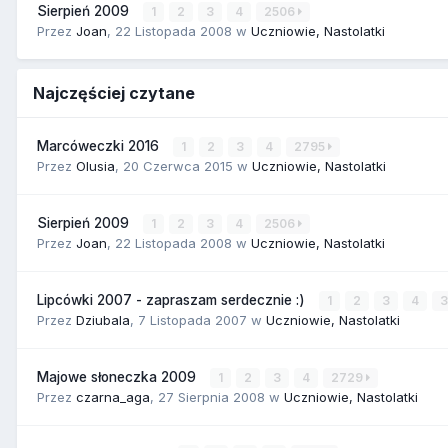
Sierpień 2009
1
2
3
4
2506
Przez
Joan
,
22 Listopada 2008
w
Uczniowie, Nastolatki
Najczęściej czytane
Marcóweczki 2016
1
2
3
4
2795
Przez
Olusia
,
20 Czerwca 2015
w
Uczniowie, Nastolatki
Sierpień 2009
1
2
3
4
2506
Przez
Joan
,
22 Listopada 2008
w
Uczniowie, Nastolatki
Lipcówki 2007 - zapraszam serdecznie :)
1
2
3
4
Przez
Dziubala
,
7 Listopada 2007
w
Uczniowie, Nastolatki
Majowe słoneczka 2009
1
2
3
4
2729
Przez
czarna_aga
,
27 Sierpnia 2008
w
Uczniowie, Nastolatki