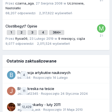
Przez
czarna_aga
,
27 Sierpnia 2008
w
Uczniowie,
Nastolatki
68,207
odpowiedzi
2,317,622
wyświetleń
Clostilbegyt? Opinie
1
2
3
4
364
Przez
Rysia06
,
23 Lutego 2019
w
9 miesięcy, ciąża
9,077
odpowiedzi
2,011,524
wyświetleń
Ostatnio zaktualizowane
Publikacja artykułów naukowych
4
berus44
· Rozpoczęto
14 Lutego
Blada kreska na teście
11
Joanna12345
· Rozpoczęto
24 Stycznia 2024
Malutkie skarby - luty 2011
12,429
agnieszka_ask
· Rozpoczęto
31 Maja 2010