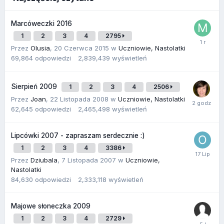
Marcóweczki 2016
1
2
3
4
2795
Przez
Olusia
,
20 Czerwca 2015
w
Uczniowie, Nastolatki
69,864
odpowiedzi
2,839,439
wyświetleń
Sierpień 2009
1
2
3
4
2506
Przez
Joan
,
22 Listopada 2008
w
Uczniowie, Nastolatki
62,645
odpowiedzi
2,465,498
wyświetleń
Lipcówki 2007 - zapraszam serdecznie :)
1
2
3
4
3386
Przez
Dziubala
,
7 Listopada 2007
w
Uczniowie,
Nastolatki
84,630
odpowiedzi
2,333,118
wyświetleń
Majowe słoneczka 2009
1
2
3
4
2729