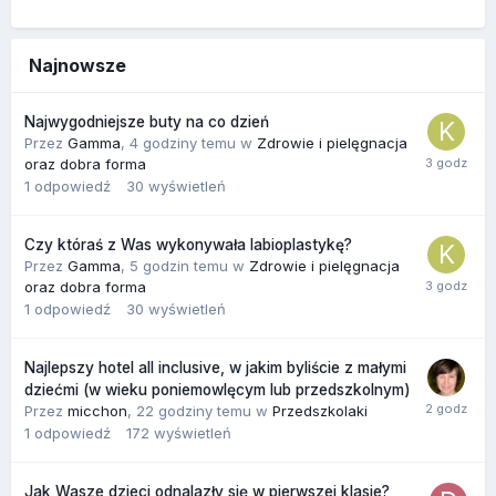
Najnowsze
Najwygodniejsze buty na co dzień
Przez
Gamma
,
4 godziny temu
w
Zdrowie i pielęgnacja
oraz dobra forma
1
odpowiedź
30
wyświetleń
Czy któraś z Was wykonywała labioplastykę?
Przez
Gamma
,
5 godzin temu
w
Zdrowie i pielęgnacja
oraz dobra forma
1
odpowiedź
30
wyświetleń
Najlepszy hotel all inclusive, w jakim byliście z małymi
dziećmi (w wieku poniemowlęcym lub przedszkolnym)
Przez
micchon
,
22 godziny temu
w
Przedszkolaki
1
odpowiedź
172
wyświetleń
Jak Wasze dzieci odnalazły się w pierwszej klasie?