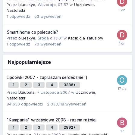
Przez
blueskye
,
Wczoraj o 07:57
w
Uczniowie,
Nastolatki
1
odpowiedź
53
wyświetleń
Smart home co polecacie?
Przez
blueskye
,
Środa o 13:01
w
Kącik dla Tatusiów
1
odpowiedź
70
wyświetleń
Najpopularniejsze
Lipcówki 2007 - zapraszam serdecznie :)
1
2
3
4
3386
Przez
Dziubala
,
7 Listopada 2007
w
Uczniowie,
Nastolatki
84,630
odpowiedzi
2,333,118
wyświetleń
"Kampania" wrześniowa 2008 - razem raźniej
1
2
3
4
2892
Przez
andzia
,
3 Lutego 2008
w
Uczniowie, Nastolatki