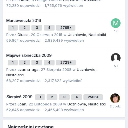
72,280
odpowiedzi
1,755,076
wyświetleń
Marcóweczki 2016
1
2
3
4
2795
Przez
Olusia
,
20 Czerwca 2015
w
Uczniowie, Nastolatki
69,864
odpowiedzi
2,839,439
wyświetleń
Majowe słoneczka 2009
1
2
3
4
2729
Przez
czarna_aga
,
27 Sierpnia 2008
w
Uczniowie,
Nastolatki
68,207
odpowiedzi
2,317,622
wyświetleń
Sierpień 2009
1
2
3
4
2506
Przez
Joan
,
22 Listopada 2008
w
Uczniowie, Nastolatki
62,645
odpowiedzi
2,465,498
wyświetleń
Najczęściej czytane