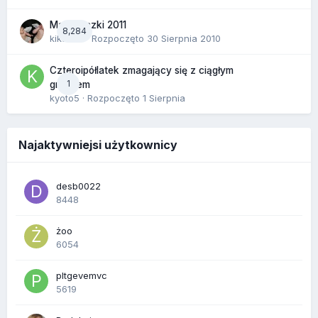
Majóweczki 2011
8,284
kikarika
· Rozpoczęto
30 Sierpnia 2010
Czteroipółlatek zmagający się z ciągłym
1
gniewem
kyoto5
· Rozpoczęto
1 Sierpnia
Najaktywniejsi użytkownicy
desb0022
8448
żoo
6054
pltgevemvc
5619