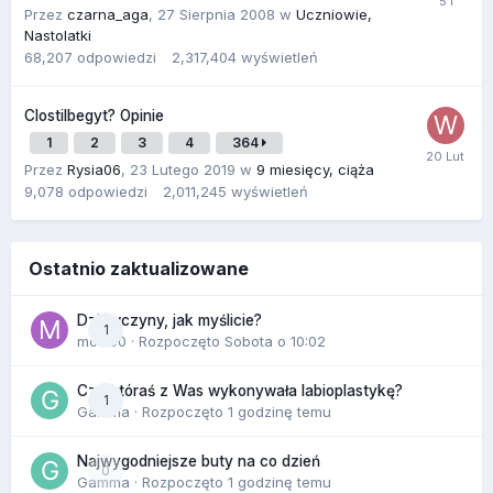
Przez
czarna_aga
,
27 Sierpnia 2008
w
Uczniowie,
Nastolatki
68,207
odpowiedzi
2,317,404
wyświetleń
Clostilbegyt? Opinie
1
2
3
4
364
Przez
Rysia06
,
23 Lutego 2019
w
9 miesięcy, ciąża
9,078
odpowiedzi
2,011,245
wyświetleń
Ostatnio zaktualizowane
Dziewczyny, jak myślicie?
1
mozi00
· Rozpoczęto
Sobota o 10:02
Czy któraś z Was wykonywała labioplastykę?
1
Gamma
· Rozpoczęto
1 godzinę temu
Najwygodniejsze buty na co dzień
0
Gamma
· Rozpoczęto
1 godzinę temu