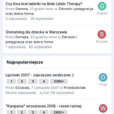
Czy ktoś brał tabletki na libido Libido Therapy?
Przez
Gamma
,
21 godzin temu
w
Zdrowie i pielęgnacja
oraz dobra forma
0
odpowiedzi
39
wyświetleń
Stomatolog dla dziecka w Warszawie
Przez
Disnejta
,
23 godziny temu
w
Zdrowie i
pielęgnacja oraz dobra forma
1
odpowiedź
80
wyświetleń
Najpopularniejsze
Lipcówki 2007 - zapraszam serdecznie :)
1
2
3
4
3386
Przez
Dziubala
,
7 Listopada 2007
w
Przedszkolaki
84,630
odpowiedzi
2,332,718
wyświetleń
"Kampania" wrześniowa 2008 - razem raźniej
1
2
3
4
2892