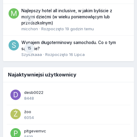
Najlepszy hotel all inclusive, w jakim byliście z
małymi dziećmi (w wieku poniemowlęcym lub
0
przedszkolnym)
micchon
· Rozpoczęto
19 godzin temu
Wynajem długoterminowy samochodu. Co o tym
15
sądzicie?
Szyszkaaa
· Rozpoczęto
16 Lipca
Najaktywniejsi użytkownicy
desb0022
8448
żoo
6054
pltgevemvc
5619