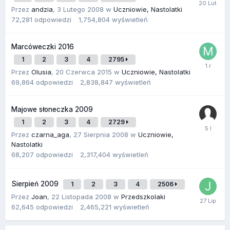
Przez
andzia
,
3 Lutego 2008
w
Uczniowie, Nastolatki
72,281
odpowiedzi
1,754,804
wyświetleń
Marcóweczki 2016
1
2
3
4
2795
Przez
Olusia
,
20 Czerwca 2015
w
Uczniowie, Nastolatki
69,864
odpowiedzi
2,838,847
wyświetleń
Majowe słoneczka 2009
1
2
3
4
2729
Przez
czarna_aga
,
27 Sierpnia 2008
w
Uczniowie,
Nastolatki
68,207
odpowiedzi
2,317,404
wyświetleń
Sierpień 2009
1
2
3
4
2506
Przez
Joan
,
22 Listopada 2008
w
Przedszkolaki
62,645
odpowiedzi
2,465,221
wyświetleń