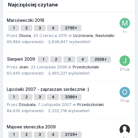
Najczęściej czytane
Marcóweczki 2016
1
2
3
4
2795
Przez
Olusia
,
20 Czerwca 2015
w
Uczniowie, Nastolatki
69,864
odpowiedzi
2,838,847
wyświetleń
Sierpień 2009
1
2
3
4
2506
Przez
Joan
,
22 Listopada 2008
w
Przedszkolaki
62,645
odpowiedzi
2,465,221
wyświetleń
Lipcówki 2007 - zapraszam serdecznie :)
1
2
3
4
3386
Przez
Dziubala
,
7 Listopada 2007
w
Przedszkolaki
84,630
odpowiedzi
2,332,718
wyświetleń
Majowe słoneczka 2009
1
2
3
4
2729