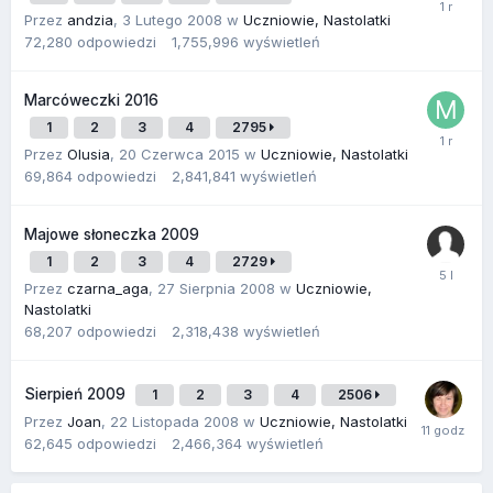
Przez
andzia
,
3 Lutego 2008
w
Uczniowie, Nastolatki
72,280
odpowiedzi
1,755,996
wyświetleń
Marcóweczki 2016
1
2
3
4
2795
Przez
Olusia
,
20 Czerwca 2015
w
Uczniowie, Nastolatki
69,864
odpowiedzi
2,841,841
wyświetleń
Majowe słoneczka 2009
1
2
3
4
2729
Przez
czarna_aga
,
27 Sierpnia 2008
w
Uczniowie,
Nastolatki
68,207
odpowiedzi
2,318,438
wyświetleń
Sierpień 2009
1
2
3
4
2506
Przez
Joan
,
22 Listopada 2008
w
Uczniowie, Nastolatki
62,645
odpowiedzi
2,466,364
wyświetleń