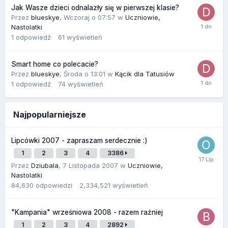
Jak Wasze dzieci odnalazły się w pierwszej klasie?
Przez
blueskye
,
Wczoraj o 07:57
w
Uczniowie,
Nastolatki
1
odpowiedź
61
wyświetleń
Smart home co polecacie?
Przez
blueskye
,
Środa o 13:01
w
Kącik dla Tatusiów
1
odpowiedź
74
wyświetleń
Najpopularniejsze
Lipcówki 2007 - zapraszam serdecznie :)
1
2
3
4
3386
Przez
Dziubala
,
7 Listopada 2007
w
Uczniowie,
Nastolatki
84,630
odpowiedzi
2,334,521
wyświetleń
"Kampania" wrześniowa 2008 - razem raźniej
1
2
3
4
2892