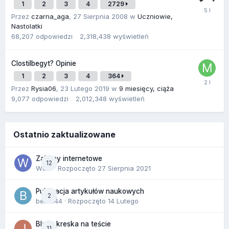
1
2
3
4
2729
Przez
czarna_aga
,
27 Sierpnia 2008
w
Uczniowie,
Nastolatki
68,207
odpowiedzi
2,318,438
wyświetleń
Clostilbegyt? Opinie
1
2
3
4
364
Przez
Rysia06
,
23 Lutego 2019
w
9 miesięcy, ciąża
9,077
odpowiedzi
2,012,348
wyświetleń
Ostatnio zaktualizowane
Zakupy internetowe
12
Wula
· Rozpoczęto
27 Sierpnia 2021
Publikacja artykułów naukowych
2
berus44
· Rozpoczęto
14 Lutego
Blada kreska na teście
11