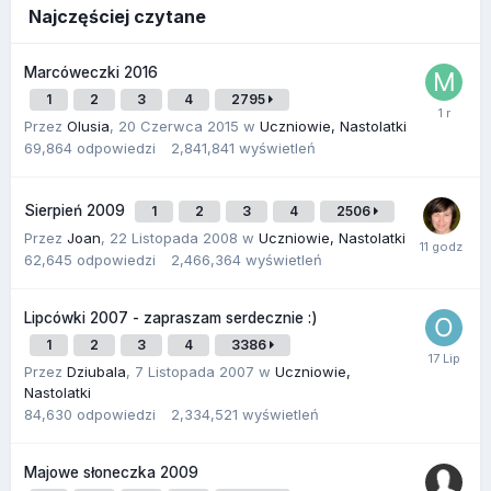
Najczęściej czytane
Marcóweczki 2016
1
2
3
4
2795
Przez
Olusia
,
20 Czerwca 2015
w
Uczniowie, Nastolatki
69,864
odpowiedzi
2,841,841
wyświetleń
Sierpień 2009
1
2
3
4
2506
Przez
Joan
,
22 Listopada 2008
w
Uczniowie, Nastolatki
62,645
odpowiedzi
2,466,364
wyświetleń
Lipcówki 2007 - zapraszam serdecznie :)
1
2
3
4
3386
Przez
Dziubala
,
7 Listopada 2007
w
Uczniowie,
Nastolatki
84,630
odpowiedzi
2,334,521
wyświetleń
Majowe słoneczka 2009