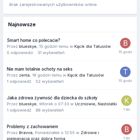
Brak zarejestrowanych użytkowników online
Najnowsze
Smart home co polecacie?
Przez
blueskye
,
15 godzin temu
w
Kącik dla Tatusiów
0
odpowiedzi
31
wyświetleń
Nie mam totalnie ochoty na seks
Przez
zenla
,
18 godzin temu
w
Kącik dla Tatusiów
1
odpowiedź
52
wyświetleń
Jaka zdrowa żywność dla dziecka do szkoły
Przez
blueskye
,
Wtorek o 07:33
w
Uczniowie, Nastolatki
1
odpowiedź
88
wyświetleń
Problemy z zachowaniem
Przez
Bravva
,
Poniedziałek o 12:55
w
Zdrowie i
pielęgnacja oraz dobra forma