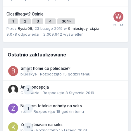
Clostilbegyt? Opinie
1
2
3
4
364
Przez
Rysia06
,
23 Lutego 2019
w
9 miesięcy, ciąża
9,078
odpowiedzi
2,009,942
wyświetleń
Ostatnio zaktualizowane
Smart home co polecacie?
0
blueskye
· Rozpoczęto
15 godzin temu
Antykoncepcja
3
Gość Kizia · Rozpoczęto
8 Stycznia 2019
Nie mam totalnie ochoty na seks
1
zenla
· Rozpoczęto
18 godzin temu
Zobojętniałam na seks
10
Kynara
· Rozpoczęto
15 Lutego 2024