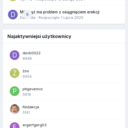
Mój mąż ma problem z osiągnięciem erekcji
6
Dafiorda
· Rozpoczęto
1 Lipca 2025
Najaktywniejsi użytkownicy
desb0022
8448
żoo
6054
pltgevemvc
5619
Redakcja
5141
ergerfgerg03