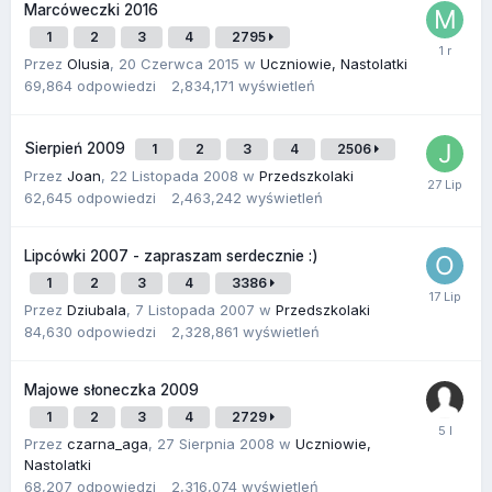
Marcóweczki 2016
1
2
3
4
2795
Przez
Olusia
,
20 Czerwca 2015
w
Uczniowie, Nastolatki
69,864
odpowiedzi
2,834,171
wyświetleń
Sierpień 2009
1
2
3
4
2506
Przez
Joan
,
22 Listopada 2008
w
Przedszkolaki
62,645
odpowiedzi
2,463,242
wyświetleń
Lipcówki 2007 - zapraszam serdecznie :)
1
2
3
4
3386
Przez
Dziubala
,
7 Listopada 2007
w
Przedszkolaki
84,630
odpowiedzi
2,328,861
wyświetleń
Majowe słoneczka 2009
1
2
3
4
2729
Przez
czarna_aga
,
27 Sierpnia 2008
w
Uczniowie,
Nastolatki
68,207
odpowiedzi
2,316,074
wyświetleń