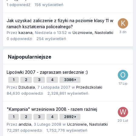
1
odpowiedź
156
wyświetleń
Jak uzyskać zaliczenie z fizyki na poziomie klasy 11 w
ramach kształcenia policealnego?
Przez
kazana
,
Niedziela o 13:52
w
Uczniowie, Nastolatki
0
odpowiedzi
254
wyświetleń
Najpopularniejsze
Lipcówki 2007 - zapraszam serdecznie :)
1
2
3
4
3386
Przez
Dziubala
,
7 Listopada 2007
w
Przedszkolaki
84,630
odpowiedzi
2,328,861
wyświetleń
"Kampania" wrześniowa 2008 - razem raźniej
1
2
3
4
2892
Przez
andzia
,
3 Lutego 2008
w
Uczniowie, Nastolatki
72,281
odpowiedzi
1,752,776
wyświetleń