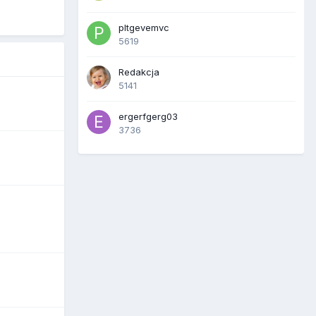
pltgevemvc
5619
Redakcja
5141
ergerfgerg03
3736