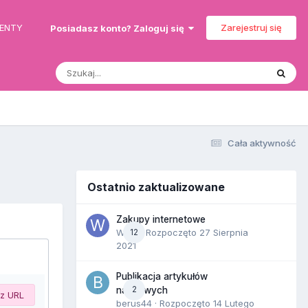
MENTY
Zarejestruj się
Posiadasz konto? Zaloguj się
Cała aktywność
Ostatnio zaktualizowane
Zakupy internetowe
Wula
12
· Rozpoczęto
27 Sierpnia
2021
Publikacja artykułów
2
naukowych
 z URL
berus44
· Rozpoczęto
14 Lutego