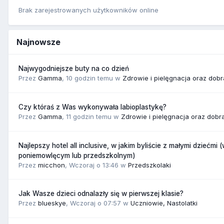
Brak zarejestrowanych użytkowników online
Najnowsze
Najwygodniejsze buty na co dzień
Przez
Gamma
,
10 godzin temu
w
Zdrowie i pielęgnacja oraz dob
Czy któraś z Was wykonywała labioplastykę?
Przez
Gamma
,
11 godzin temu
w
Zdrowie i pielęgnacja oraz dobr
Najlepszy hotel all inclusive, w jakim byliście z małymi dziećmi 
poniemowlęcym lub przedszkolnym)
Przez
micchon
,
Wczoraj o 13:46
w
Przedszkolaki
Jak Wasze dzieci odnalazły się w pierwszej klasie?
Przez
blueskye
,
Wczoraj o 07:57
w
Uczniowie, Nastolatki