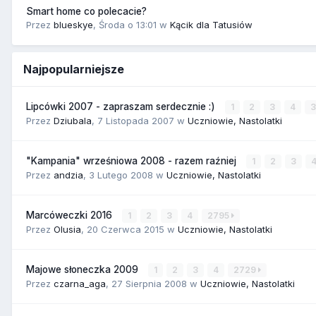
Smart home co polecacie?
Przez
blueskye
,
Środa o 13:01
w
Kącik dla Tatusiów
Najpopularniejsze
Lipcówki 2007 - zapraszam serdecznie :)
1
2
3
4
Przez
Dziubala
,
7 Listopada 2007
w
Uczniowie, Nastolatki
"Kampania" wrześniowa 2008 - razem raźniej
1
2
3
Przez
andzia
,
3 Lutego 2008
w
Uczniowie, Nastolatki
Marcóweczki 2016
1
2
3
4
2795
Przez
Olusia
,
20 Czerwca 2015
w
Uczniowie, Nastolatki
Majowe słoneczka 2009
1
2
3
4
2729
Przez
czarna_aga
,
27 Sierpnia 2008
w
Uczniowie, Nastolatki