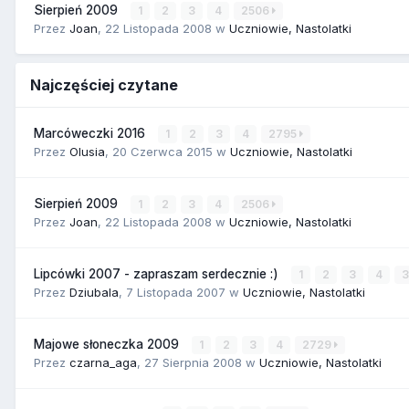
Sierpień 2009
1
2
3
4
2506
Przez
Joan
,
22 Listopada 2008
w
Uczniowie, Nastolatki
Najczęściej czytane
Marcóweczki 2016
1
2
3
4
2795
Przez
Olusia
,
20 Czerwca 2015
w
Uczniowie, Nastolatki
Sierpień 2009
1
2
3
4
2506
Przez
Joan
,
22 Listopada 2008
w
Uczniowie, Nastolatki
Lipcówki 2007 - zapraszam serdecznie :)
1
2
3
4
Przez
Dziubala
,
7 Listopada 2007
w
Uczniowie, Nastolatki
Majowe słoneczka 2009
1
2
3
4
2729
Przez
czarna_aga
,
27 Sierpnia 2008
w
Uczniowie, Nastolatki