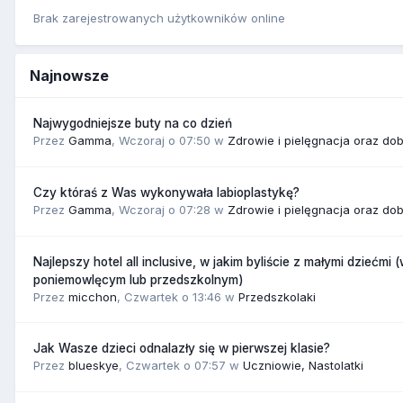
Brak zarejestrowanych użytkowników online
Najnowsze
Najwygodniejsze buty na co dzień
Przez
Gamma
,
Wczoraj o 07:50
w
Zdrowie i pielęgnacja oraz do
Czy któraś z Was wykonywała labioplastykę?
Przez
Gamma
,
Wczoraj o 07:28
w
Zdrowie i pielęgnacja oraz do
Najlepszy hotel all inclusive, w jakim byliście z małymi dziećmi 
poniemowlęcym lub przedszkolnym)
Przez
micchon
,
Czwartek o 13:46
w
Przedszkolaki
Jak Wasze dzieci odnalazły się w pierwszej klasie?
Przez
blueskye
,
Czwartek o 07:57
w
Uczniowie, Nastolatki