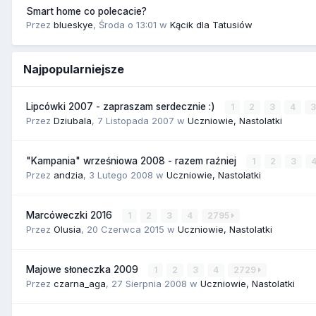
Smart home co polecacie?
Przez
blueskye
,
Środa o 13:01
w
Kącik dla Tatusiów
Najpopularniejsze
Lipcówki 2007 - zapraszam serdecznie :)
1
2
3
4
Przez
Dziubala
,
7 Listopada 2007
w
Uczniowie, Nastolatki
"Kampania" wrześniowa 2008 - razem raźniej
1
2
3
Przez
andzia
,
3 Lutego 2008
w
Uczniowie, Nastolatki
Marcóweczki 2016
1
2
3
4
2795
Przez
Olusia
,
20 Czerwca 2015
w
Uczniowie, Nastolatki
Majowe słoneczka 2009
1
2
3
4
2729
Przez
czarna_aga
,
27 Sierpnia 2008
w
Uczniowie, Nastolatki