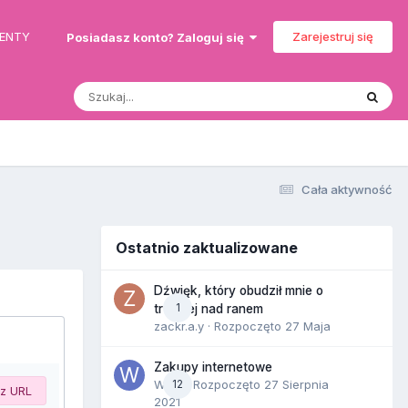
MENTY
Zarejestruj się
Posiadasz konto? Zaloguj się
Cała aktywność
Ostatnio zaktualizowane
Dźwięk, który obudził mnie o
1
trzeciej nad ranem
zackr.a.y
· Rozpoczęto
27 Maja
Zakupy internetowe
Wula
12
· Rozpoczęto
27 Sierpnia
 z URL
2021