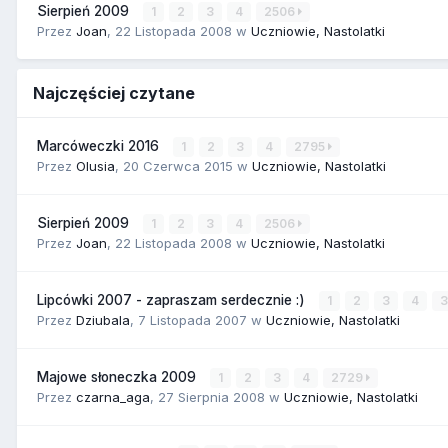
Sierpień 2009
1
2
3
4
2506
Przez
Joan
,
22 Listopada 2008
w
Uczniowie, Nastolatki
Najczęściej czytane
Marcóweczki 2016
1
2
3
4
2795
Przez
Olusia
,
20 Czerwca 2015
w
Uczniowie, Nastolatki
Sierpień 2009
1
2
3
4
2506
Przez
Joan
,
22 Listopada 2008
w
Uczniowie, Nastolatki
Lipcówki 2007 - zapraszam serdecznie :)
1
2
3
4
Przez
Dziubala
,
7 Listopada 2007
w
Uczniowie, Nastolatki
Majowe słoneczka 2009
1
2
3
4
2729
Przez
czarna_aga
,
27 Sierpnia 2008
w
Uczniowie, Nastolatki