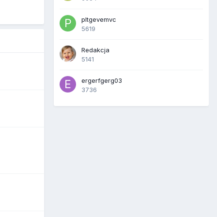
pltgevemvc
5619
Redakcja
5141
ergerfgerg03
3736