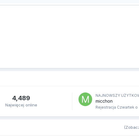
NAJNOWSZY UŻYTKO
4,489
micchon
Najwięcej online
Rejestracja
Czwartek o 
(Zobacz