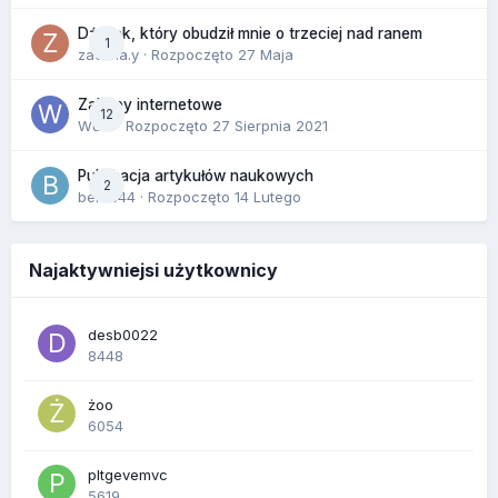
Dźwięk, który obudził mnie o trzeciej nad ranem
1
zackr.a.y
· Rozpoczęto
27 Maja
Zakupy internetowe
12
Wula
· Rozpoczęto
27 Sierpnia 2021
Publikacja artykułów naukowych
2
berus44
· Rozpoczęto
14 Lutego
Najaktywniejsi użytkownicy
desb0022
8448
żoo
6054
pltgevemvc
5619