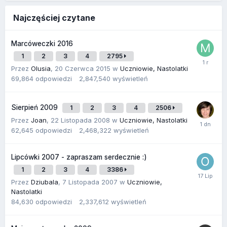
Najczęściej czytane
Marcóweczki 2016
1
2
3
4
2795
Przez
Olusia
,
20 Czerwca 2015
w
Uczniowie, Nastolatki
69,864
odpowiedzi
2,847,540
wyświetleń
Sierpień 2009
1
2
3
4
2506
Przez
Joan
,
22 Listopada 2008
w
Uczniowie, Nastolatki
62,645
odpowiedzi
2,468,322
wyświetleń
Lipcówki 2007 - zapraszam serdecznie :)
1
2
3
4
3386
Przez
Dziubala
,
7 Listopada 2007
w
Uczniowie,
Nastolatki
84,630
odpowiedzi
2,337,612
wyświetleń