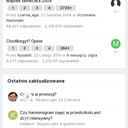
Majowe słoneczka 2009
1
2
3
4
2729
Przez
czarna_aga
,
27 Sierpnia 2008
w
Uczniowie,
Nastolatki
68,207
odpowiedzi
2,319,970
wyświetleń
Clostilbegyt? Opinie
1
2
3
4
364
Przez
Rysia06
,
23 Lutego 2019
w
9 miesięcy, ciąża
9,077
odpowiedzi
2,013,511
wyświetleń
Ostatnio zaktualizowane
Co dziś w promocji?
4
maciek
· Rozpoczęto
29 Czerwca
Czy harmonogram zajęć w przedszkolu jest
0
zbyt intensywny?
katakuri
· Rozpoczęto
9 godzin temu