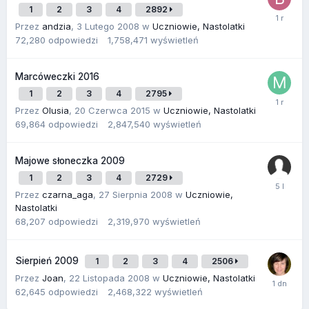
1
2
3
4
2892
Przez
andzia
,
3 Lutego 2008
w
Uczniowie, Nastolatki
72,280
odpowiedzi
1,758,471
wyświetleń
Marcóweczki 2016
1
2
3
4
2795
Przez
Olusia
,
20 Czerwca 2015
w
Uczniowie, Nastolatki
69,864
odpowiedzi
2,847,540
wyświetleń
Majowe słoneczka 2009
1
2
3
4
2729
Przez
czarna_aga
,
27 Sierpnia 2008
w
Uczniowie,
Nastolatki
68,207
odpowiedzi
2,319,970
wyświetleń
Sierpień 2009
1
2
3
4
2506
Przez
Joan
,
22 Listopada 2008
w
Uczniowie, Nastolatki
62,645
odpowiedzi
2,468,322
wyświetleń