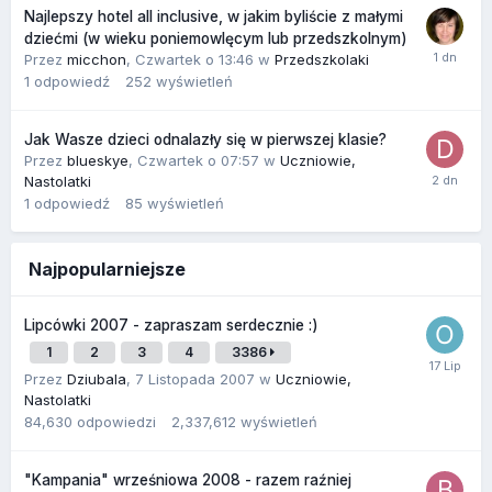
Najlepszy hotel all inclusive, w jakim byliście z małymi
dziećmi (w wieku poniemowlęcym lub przedszkolnym)
Przez
micchon
,
Czwartek o 13:46
w
Przedszkolaki
1
odpowiedź
252
wyświetleń
Jak Wasze dzieci odnalazły się w pierwszej klasie?
Przez
blueskye
,
Czwartek o 07:57
w
Uczniowie,
Nastolatki
1
odpowiedź
85
wyświetleń
Najpopularniejsze
Lipcówki 2007 - zapraszam serdecznie :)
1
2
3
4
3386
Przez
Dziubala
,
7 Listopada 2007
w
Uczniowie,
Nastolatki
84,630
odpowiedzi
2,337,612
wyświetleń
"Kampania" wrześniowa 2008 - razem raźniej