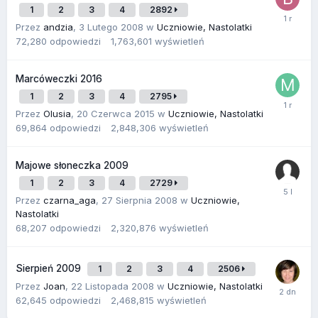
1
2
3
4
2892
Przez
andzia
,
3 Lutego 2008
w
Uczniowie, Nastolatki
72,280
odpowiedzi
1,763,601
wyświetleń
Marcóweczki 2016
1
2
3
4
2795
Przez
Olusia
,
20 Czerwca 2015
w
Uczniowie, Nastolatki
69,864
odpowiedzi
2,848,306
wyświetleń
Majowe słoneczka 2009
1
2
3
4
2729
Przez
czarna_aga
,
27 Sierpnia 2008
w
Uczniowie,
Nastolatki
68,207
odpowiedzi
2,320,876
wyświetleń
Sierpień 2009
1
2
3
4
2506
Przez
Joan
,
22 Listopada 2008
w
Uczniowie, Nastolatki
62,645
odpowiedzi
2,468,815
wyświetleń