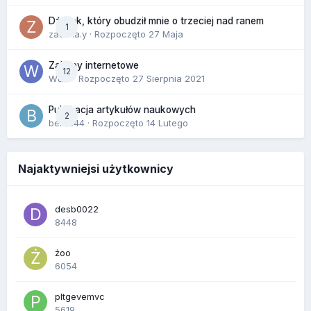
Dźwięk, który obudził mnie o trzeciej nad ranem
1
zackr.a.y
· Rozpoczęto
27 Maja
Zakupy internetowe
12
Wula
· Rozpoczęto
27 Sierpnia 2021
Publikacja artykułów naukowych
2
berus44
· Rozpoczęto
14 Lutego
Najaktywniejsi użytkownicy
desb0022
8448
żoo
6054
pltgevemvc
5619