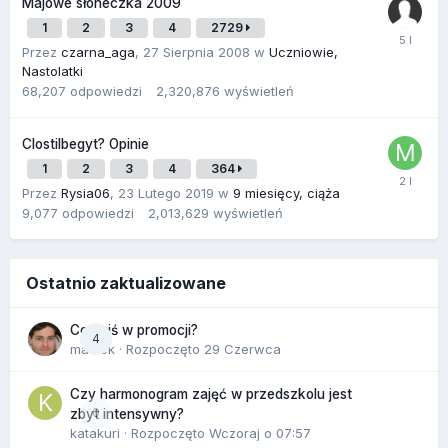
Majowe słoneczka 2009
1
2
3
4
2729
Przez
czarna_aga
,
27 Sierpnia 2008
w
Uczniowie,
Nastolatki
68,207
odpowiedzi
2,320,876
wyświetleń
Clostilbegyt? Opinie
1
2
3
4
364
Przez
Rysia06
,
23 Lutego 2019
w
9 miesięcy, ciąża
9,077
odpowiedzi
2,013,629
wyświetleń
Ostatnio zaktualizowane
Co dziś w promocji?
4
maciek
· Rozpoczęto
29 Czerwca
Czy harmonogram zajęć w przedszkolu jest
0
zbyt intensywny?
katakuri
· Rozpoczęto
Wczoraj o 07:57