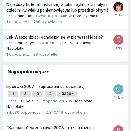
Najlepszy hotel all inclusive, w jakim byliście z małymi
dziećmi (w wieku poniemowlęcym lub przedszkolnym)
Przez
micchon
,
Czwartek o 13:46
w
Przedszkolaki
1
odpowiedź
286
wyświetleń
Jak Wasze dzieci odnalazły się w pierwszej klasie?
Przez
blueskye
,
Czwartek o 07:57
w
Uczniowie,
Nastolatki
1
odpowiedź
98
wyświetleń
Najpopularniejsze
Lipcówki 2007 - zapraszam serdecznie :)
1
2
3
4
3386
Przez
Dziubala
,
7 Listopada 2007
w
Uczniowie,
Nastolatki
84,630
odpowiedzi
2,340,149
wyświetleń
"Kampania" wrześniowa 2008 - razem raźniej