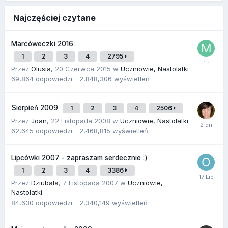
Najczęściej czytane
Marcóweczki 2016
1
2
3
4
2795
Przez
Olusia
,
20 Czerwca 2015
w
Uczniowie, Nastolatki
69,864
odpowiedzi
2,848,306
wyświetleń
Sierpień 2009
1
2
3
4
2506
Przez
Joan
,
22 Listopada 2008
w
Uczniowie, Nastolatki
62,645
odpowiedzi
2,468,815
wyświetleń
Lipcówki 2007 - zapraszam serdecznie :)
1
2
3
4
3386
Przez
Dziubala
,
7 Listopada 2007
w
Uczniowie,
Nastolatki
84,630
odpowiedzi
2,340,149
wyświetleń