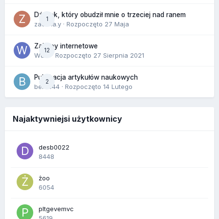
Dźwięk, który obudził mnie o trzeciej nad ranem
1
zackr.a.y
· Rozpoczęto
27 Maja
Zakupy internetowe
12
Wula
· Rozpoczęto
27 Sierpnia 2021
Publikacja artykułów naukowych
2
berus44
· Rozpoczęto
14 Lutego
Najaktywniejsi użytkownicy
desb0022
8448
żoo
6054
pltgevemvc
5619