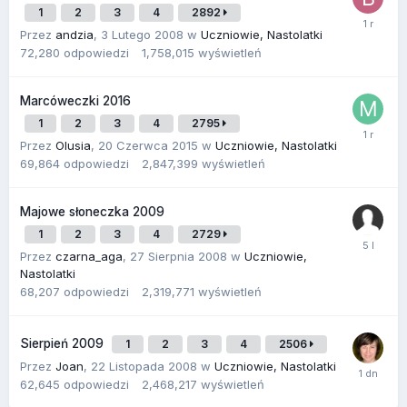
1
2
3
4
2892
Przez
andzia
,
3 Lutego 2008
w
Uczniowie, Nastolatki
72,280
odpowiedzi
1,758,015
wyświetleń
Marcóweczki 2016
1
2
3
4
2795
Przez
Olusia
,
20 Czerwca 2015
w
Uczniowie, Nastolatki
69,864
odpowiedzi
2,847,399
wyświetleń
Majowe słoneczka 2009
1
2
3
4
2729
Przez
czarna_aga
,
27 Sierpnia 2008
w
Uczniowie,
Nastolatki
68,207
odpowiedzi
2,319,771
wyświetleń
Sierpień 2009
1
2
3
4
2506
Przez
Joan
,
22 Listopada 2008
w
Uczniowie, Nastolatki
62,645
odpowiedzi
2,468,217
wyświetleń