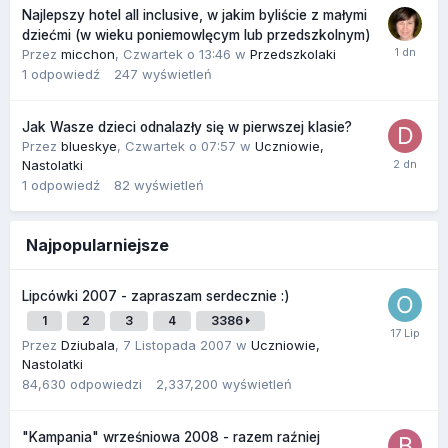
Najlepszy hotel all inclusive, w jakim byliście z małymi
dziećmi (w wieku poniemowlęcym lub przedszkolnym)
Przez
micchon
,
Czwartek o 13:46
w
Przedszkolaki
1
odpowiedź
247
wyświetleń
Jak Wasze dzieci odnalazły się w pierwszej klasie?
Przez
blueskye
,
Czwartek o 07:57
w
Uczniowie,
Nastolatki
1
odpowiedź
82
wyświetleń
Najpopularniejsze
Lipcówki 2007 - zapraszam serdecznie :)
1
2
3
4
3386
Przez
Dziubala
,
7 Listopada 2007
w
Uczniowie,
Nastolatki
84,630
odpowiedzi
2,337,200
wyświetleń
"Kampania" wrześniowa 2008 - razem raźniej