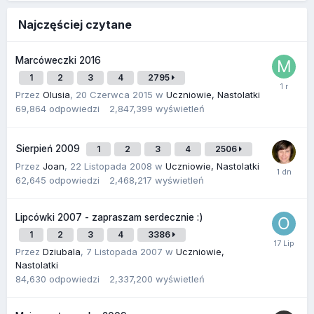
Najczęściej czytane
Marcóweczki 2016
1
2
3
4
2795
Przez
Olusia
,
20 Czerwca 2015
w
Uczniowie, Nastolatki
69,864
odpowiedzi
2,847,399
wyświetleń
Sierpień 2009
1
2
3
4
2506
Przez
Joan
,
22 Listopada 2008
w
Uczniowie, Nastolatki
62,645
odpowiedzi
2,468,217
wyświetleń
Lipcówki 2007 - zapraszam serdecznie :)
1
2
3
4
3386
Przez
Dziubala
,
7 Listopada 2007
w
Uczniowie,
Nastolatki
84,630
odpowiedzi
2,337,200
wyświetleń