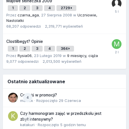
Majowe słoneczka 2009
1
2
3
4
2729
Przez
czarna_aga
,
27 Sierpnia 2008
w
Uczniowie,
Nastolatki
68,207
odpowiedzi
2,319,771
wyświetleń
Clostilbegyt? Opinie
1
2
3
4
364
Przez
Rysia06
,
23 Lutego 2019
w
9 miesięcy, ciąża
9,077
odpowiedzi
2,013,500
wyświetleń
Ostatnio zaktualizowane
Co dziś w promocji?
4
maciek
· Rozpoczęto
29 Czerwca
Czy harmonogram zajęć w przedszkolu jest
0
zbyt intensywny?
katakuri
· Rozpoczęto
5 godzin temu