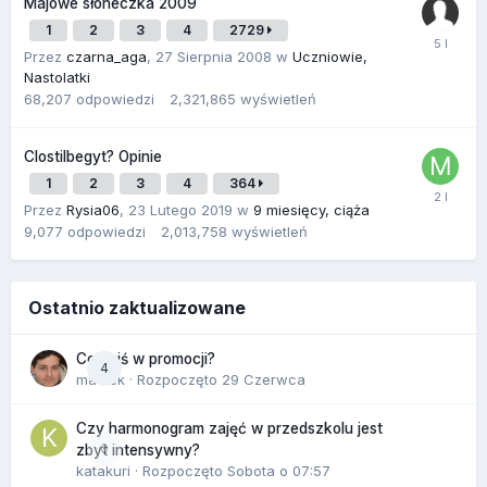
Majowe słoneczka 2009
1
2
3
4
2729
Przez
czarna_aga
,
27 Sierpnia 2008
w
Uczniowie,
Nastolatki
68,207
odpowiedzi
2,321,865
wyświetleń
Clostilbegyt? Opinie
1
2
3
4
364
Przez
Rysia06
,
23 Lutego 2019
w
9 miesięcy, ciąża
9,077
odpowiedzi
2,013,758
wyświetleń
Ostatnio zaktualizowane
Co dziś w promocji?
4
maciek
· Rozpoczęto
29 Czerwca
Czy harmonogram zajęć w przedszkolu jest
0
zbyt intensywny?
katakuri
· Rozpoczęto
Sobota o 07:57