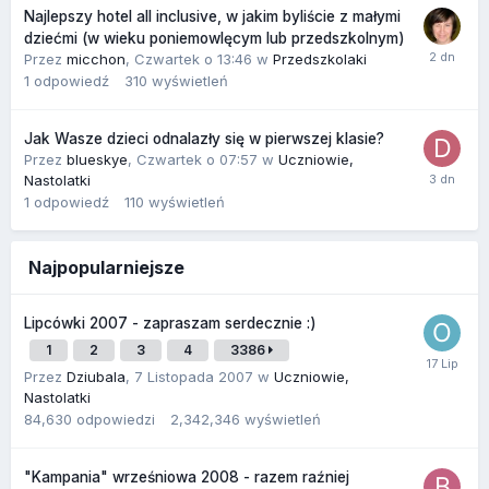
Najlepszy hotel all inclusive, w jakim byliście z małymi
dziećmi (w wieku poniemowlęcym lub przedszkolnym)
Przez
micchon
,
Czwartek o 13:46
w
Przedszkolaki
1
odpowiedź
310
wyświetleń
Jak Wasze dzieci odnalazły się w pierwszej klasie?
Przez
blueskye
,
Czwartek o 07:57
w
Uczniowie,
Nastolatki
1
odpowiedź
110
wyświetleń
Najpopularniejsze
Lipcówki 2007 - zapraszam serdecznie :)
1
2
3
4
3386
Przez
Dziubala
,
7 Listopada 2007
w
Uczniowie,
Nastolatki
84,630
odpowiedzi
2,342,346
wyświetleń
"Kampania" wrześniowa 2008 - razem raźniej