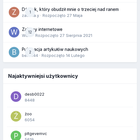
Dźwięk, który obudził mnie o trzeciej nad ranem
1
zackr.a.y
· Rozpoczęto
27 Maja
Zakupy internetowe
12
Wula
· Rozpoczęto
27 Sierpnia 2021
Publikacja artykułów naukowych
2
berus44
· Rozpoczęto
14 Lutego
Najaktywniejsi użytkownicy
desb0022
8448
żoo
6054
pltgevemvc
5619