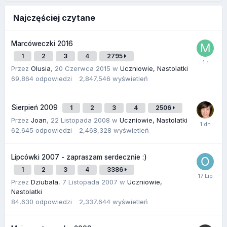
Najczęściej czytane
Marcóweczki 2016
1
2
3
4
2795
Przez
Olusia
,
20 Czerwca 2015
w
Uczniowie, Nastolatki
69,864
odpowiedzi
2,847,546
wyświetleń
Sierpień 2009
1
2
3
4
2506
Przez
Joan
,
22 Listopada 2008
w
Uczniowie, Nastolatki
62,645
odpowiedzi
2,468,328
wyświetleń
Lipcówki 2007 - zapraszam serdecznie :)
1
2
3
4
3386
Przez
Dziubala
,
7 Listopada 2007
w
Uczniowie,
Nastolatki
84,630
odpowiedzi
2,337,644
wyświetleń