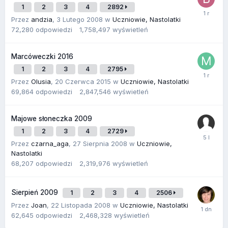
1
2
3
4
2892
Przez
andzia
,
3 Lutego 2008
w
Uczniowie, Nastolatki
72,280
odpowiedzi
1,758,497
wyświetleń
Marcóweczki 2016
1
2
3
4
2795
Przez
Olusia
,
20 Czerwca 2015
w
Uczniowie, Nastolatki
69,864
odpowiedzi
2,847,546
wyświetleń
Majowe słoneczka 2009
1
2
3
4
2729
Przez
czarna_aga
,
27 Sierpnia 2008
w
Uczniowie,
Nastolatki
68,207
odpowiedzi
2,319,976
wyświetleń
Sierpień 2009
1
2
3
4
2506
Przez
Joan
,
22 Listopada 2008
w
Uczniowie, Nastolatki
62,645
odpowiedzi
2,468,328
wyświetleń