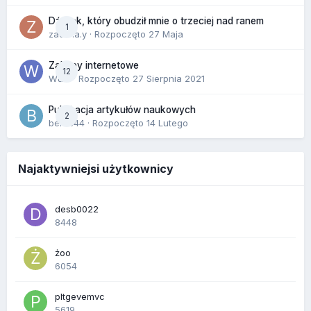
Dźwięk, który obudził mnie o trzeciej nad ranem
1
zackr.a.y
· Rozpoczęto
27 Maja
Zakupy internetowe
12
Wula
· Rozpoczęto
27 Sierpnia 2021
Publikacja artykułów naukowych
2
berus44
· Rozpoczęto
14 Lutego
Najaktywniejsi użytkownicy
desb0022
8448
żoo
6054
pltgevemvc
5619