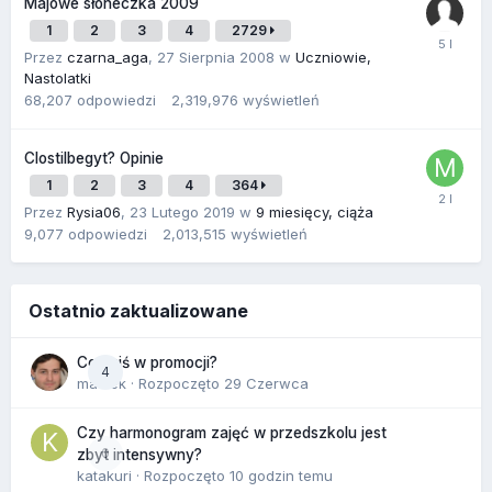
Majowe słoneczka 2009
1
2
3
4
2729
Przez
czarna_aga
,
27 Sierpnia 2008
w
Uczniowie,
Nastolatki
68,207
odpowiedzi
2,319,976
wyświetleń
Clostilbegyt? Opinie
1
2
3
4
364
Przez
Rysia06
,
23 Lutego 2019
w
9 miesięcy, ciąża
9,077
odpowiedzi
2,013,515
wyświetleń
Ostatnio zaktualizowane
Co dziś w promocji?
4
maciek
· Rozpoczęto
29 Czerwca
Czy harmonogram zajęć w przedszkolu jest
0
zbyt intensywny?
katakuri
· Rozpoczęto
10 godzin temu