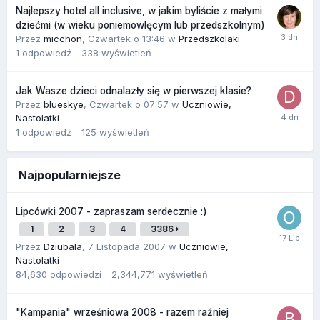
Najlepszy hotel all inclusive, w jakim byliście z małymi
dziećmi (w wieku poniemowlęcym lub przedszkolnym)
Przez
micchon
,
Czwartek o 13:46
w
Przedszkolaki
1
odpowiedź
338
wyświetleń
Jak Wasze dzieci odnalazły się w pierwszej klasie?
Przez
blueskye
,
Czwartek o 07:57
w
Uczniowie,
Nastolatki
1
odpowiedź
125
wyświetleń
Najpopularniejsze
Lipcówki 2007 - zapraszam serdecznie :)
1
2
3
4
3386
Przez
Dziubala
,
7 Listopada 2007
w
Uczniowie,
Nastolatki
84,630
odpowiedzi
2,344,771
wyświetleń
"Kampania" wrześniowa 2008 - razem raźniej