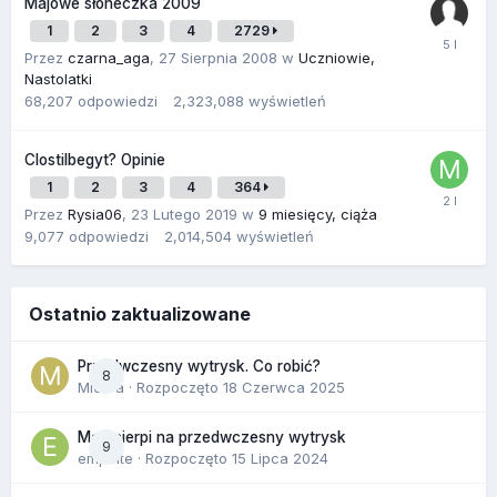
Majowe słoneczka 2009
1
2
3
4
2729
Przez
czarna_aga
,
27 Sierpnia 2008
w
Uczniowie,
Nastolatki
68,207
odpowiedzi
2,323,088
wyświetleń
Clostilbegyt? Opinie
1
2
3
4
364
Przez
Rysia06
,
23 Lutego 2019
w
9 miesięcy, ciąża
9,077
odpowiedzi
2,014,504
wyświetleń
Ostatnio zaktualizowane
Przedwczesny wytrysk. Co robić?
8
Miekra
· Rozpoczęto
18 Czerwca 2025
Mąż cierpi na przedwczesny wytrysk
9
empelte
· Rozpoczęto
15 Lipca 2024