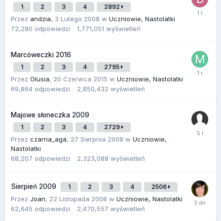
1
2
3
4
2892
Przez
andzia
,
3 Lutego 2008
w
Uczniowie, Nastolatki
72,280
odpowiedzi
1,771,051
wyświetleń
Marcóweczki 2016
1
2
3
4
2795
Przez
Olusia
,
20 Czerwca 2015
w
Uczniowie, Nastolatki
69,864
odpowiedzi
2,850,432
wyświetleń
Majowe słoneczka 2009
1
2
3
4
2729
Przez
czarna_aga
,
27 Sierpnia 2008
w
Uczniowie,
Nastolatki
68,207
odpowiedzi
2,323,088
wyświetleń
Sierpień 2009
1
2
3
4
2506
Przez
Joan
,
22 Listopada 2008
w
Uczniowie, Nastolatki
62,645
odpowiedzi
2,470,557
wyświetleń