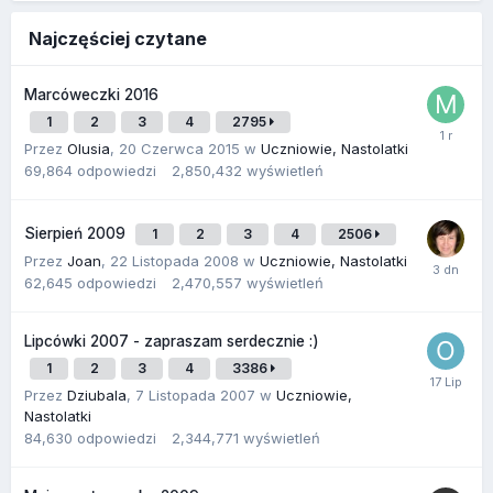
Najczęściej czytane
Marcóweczki 2016
1
2
3
4
2795
Przez
Olusia
,
20 Czerwca 2015
w
Uczniowie, Nastolatki
69,864
odpowiedzi
2,850,432
wyświetleń
Sierpień 2009
1
2
3
4
2506
Przez
Joan
,
22 Listopada 2008
w
Uczniowie, Nastolatki
62,645
odpowiedzi
2,470,557
wyświetleń
Lipcówki 2007 - zapraszam serdecznie :)
1
2
3
4
3386
Przez
Dziubala
,
7 Listopada 2007
w
Uczniowie,
Nastolatki
84,630
odpowiedzi
2,344,771
wyświetleń