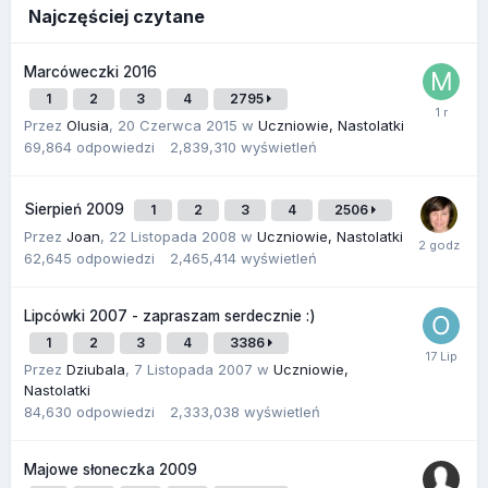
Najczęściej czytane
Marcóweczki 2016
1
2
3
4
2795
Przez
Olusia
,
20 Czerwca 2015
w
Uczniowie, Nastolatki
69,864
odpowiedzi
2,839,310
wyświetleń
Sierpień 2009
1
2
3
4
2506
Przez
Joan
,
22 Listopada 2008
w
Uczniowie, Nastolatki
62,645
odpowiedzi
2,465,414
wyświetleń
Lipcówki 2007 - zapraszam serdecznie :)
1
2
3
4
3386
Przez
Dziubala
,
7 Listopada 2007
w
Uczniowie,
Nastolatki
84,630
odpowiedzi
2,333,038
wyświetleń
Majowe słoneczka 2009