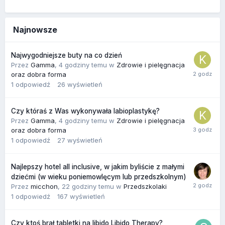
Najnowsze
Najwygodniejsze buty na co dzień
Przez
Gamma
,
4 godziny temu
w
Zdrowie i pielęgnacja
oraz dobra forma
1
odpowiedź
26
wyświetleń
Czy któraś z Was wykonywała labioplastykę?
Przez
Gamma
,
4 godziny temu
w
Zdrowie i pielęgnacja
oraz dobra forma
1
odpowiedź
27
wyświetleń
Najlepszy hotel all inclusive, w jakim byliście z małymi
dziećmi (w wieku poniemowlęcym lub przedszkolnym)
Przez
micchon
,
22 godziny temu
w
Przedszkolaki
1
odpowiedź
167
wyświetleń
Czy ktoś brał tabletki na libido Libido Therapy?