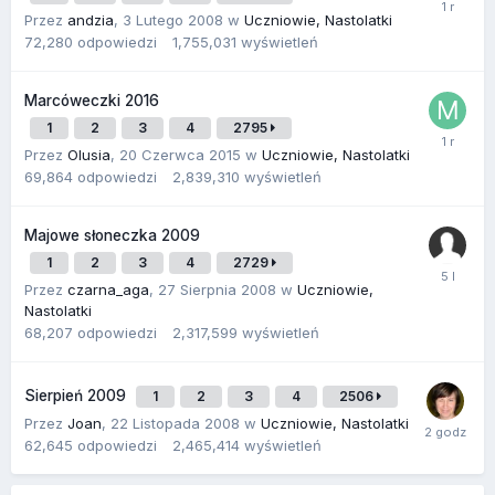
Przez
andzia
,
3 Lutego 2008
w
Uczniowie, Nastolatki
72,280
odpowiedzi
1,755,031
wyświetleń
Marcóweczki 2016
1
2
3
4
2795
Przez
Olusia
,
20 Czerwca 2015
w
Uczniowie, Nastolatki
69,864
odpowiedzi
2,839,310
wyświetleń
Majowe słoneczka 2009
1
2
3
4
2729
Przez
czarna_aga
,
27 Sierpnia 2008
w
Uczniowie,
Nastolatki
68,207
odpowiedzi
2,317,599
wyświetleń
Sierpień 2009
1
2
3
4
2506
Przez
Joan
,
22 Listopada 2008
w
Uczniowie, Nastolatki
62,645
odpowiedzi
2,465,414
wyświetleń