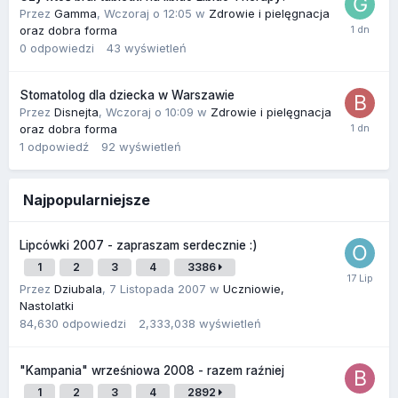
Przez
Gamma
,
Wczoraj o 12:05
w
Zdrowie i pielęgnacja
oraz dobra forma
0
odpowiedzi
43
wyświetleń
Stomatolog dla dziecka w Warszawie
Przez
Disnejta
,
Wczoraj o 10:09
w
Zdrowie i pielęgnacja
oraz dobra forma
1
odpowiedź
92
wyświetleń
Najpopularniejsze
Lipcówki 2007 - zapraszam serdecznie :)
1
2
3
4
3386
Przez
Dziubala
,
7 Listopada 2007
w
Uczniowie,
Nastolatki
84,630
odpowiedzi
2,333,038
wyświetleń
"Kampania" wrześniowa 2008 - razem raźniej
1
2
3
4
2892