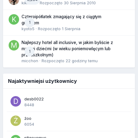
kikarika
· Rozpoczęto
30 Sierpnia 2010
Czteroipółlatek zmagający się z ciągłym
1
gniewem
kyoto5
· Rozpoczęto
1 Sierpnia
Najlepszy hotel all inclusive, w jakim byliście z
małymi dziećmi (w wieku poniemowlęcym lub
1
przedszkolnym)
micchon
· Rozpoczęto
22 godziny temu
Najaktywniejsi użytkownicy
desb0022
8448
żoo
6054
pltgevemvc