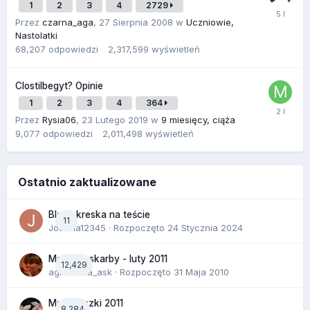
1
2
3
4
2729
Przez
czarna_aga
,
27 Sierpnia 2008
w
Uczniowie,
Nastolatki
68,207
odpowiedzi
2,317,599
wyświetleń
Clostilbegyt? Opinie
1
2
3
4
364
Przez
Rysia06
,
23 Lutego 2019
w
9 miesięcy, ciąża
9,077
odpowiedzi
2,011,498
wyświetleń
Ostatnio zaktualizowane
Blada kreska na teście
11
Joanna12345
· Rozpoczęto
24 Stycznia 2024
Malutkie skarby - luty 2011
12,429
agnieszka_ask
· Rozpoczęto
31 Maja 2010
Majóweczki 2011
8,284