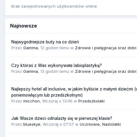
Brak zarejestrowanych użytkowników online
Najnowsze
Najwygodniejsze buty na co dzień
Przez
Gamma
,
12 godzin temu
w
Zdrowie i pielęgnacja oraz dob
Czy któraś z Was wykonywała labioplastykę?
Przez
Gamma
,
13 godzin temu
w
Zdrowie i pielęgnacja oraz dob
Najlepszy hotel all inclusive, w jakim byliście z małymi dziećmi 
poniemowlęcym lub przedszkolnym)
Przez
micchon
,
Wczoraj o 13:46
w
Przedszkolaki
Jak Wasze dzieci odnalazły się w pierwszej klasie?
Przez
blueskye
,
Wczoraj o 07:57
w
Uczniowie, Nastolatki