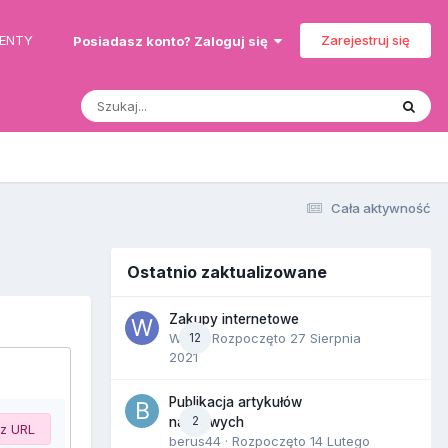
MENTY
Zarejestruj się
Posiadasz konto? Zaloguj się
Cała aktywność
Ostatnio zaktualizowane
Zakupy internetowe
Wula
12
· Rozpoczęto
27 Sierpnia
2021
Publikacja artykułów
2
naukowych
 z URL
berus44
· Rozpoczęto
14 Lutego