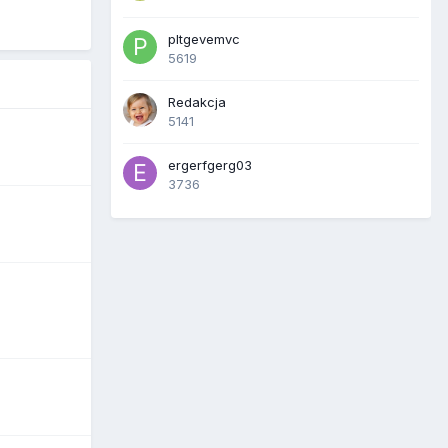
pltgevemvc
5619
Redakcja
5141
ergerfgerg03
3736