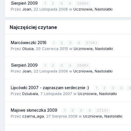
Sierpień 2009
1
2
3
4
2506
Przez
Joan
,
22 Listopada 2008
w
Uczniowie, Nastolatki
Najczęściej czytane
Marcóweczki 2016
1
2
3
4
2795
Przez
Olusia
,
20 Czerwca 2015
w
Uczniowie, Nastolatki
Sierpień 2009
1
2
3
4
2506
Przez
Joan
,
22 Listopada 2008
w
Uczniowie, Nastolatki
Lipcówki 2007 - zapraszam serdecznie :)
1
2
3
4
Przez
Dziubala
,
7 Listopada 2007
w
Uczniowie, Nastolatki
Majowe słoneczka 2009
1
2
3
4
2729
Przez
czarna_aga
,
27 Sierpnia 2008
w
Uczniowie, Nastolatki