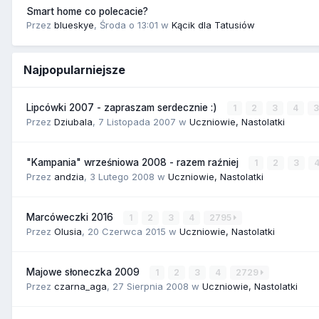
Smart home co polecacie?
Przez
blueskye
,
Środa o 13:01
w
Kącik dla Tatusiów
Najpopularniejsze
Lipcówki 2007 - zapraszam serdecznie :)
1
2
3
4
Przez
Dziubala
,
7 Listopada 2007
w
Uczniowie, Nastolatki
"Kampania" wrześniowa 2008 - razem raźniej
1
2
3
Przez
andzia
,
3 Lutego 2008
w
Uczniowie, Nastolatki
Marcóweczki 2016
1
2
3
4
2795
Przez
Olusia
,
20 Czerwca 2015
w
Uczniowie, Nastolatki
Majowe słoneczka 2009
1
2
3
4
2729
Przez
czarna_aga
,
27 Sierpnia 2008
w
Uczniowie, Nastolatki