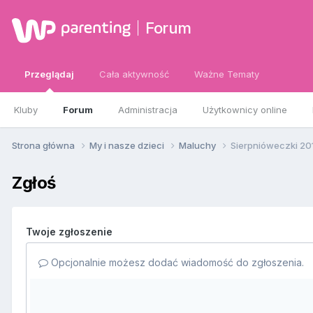
Forum
Przeglądaj
Cała aktywność
Ważne Tematy
Kluby
Forum
Administracja
Użytkownicy online
Strona główna
My i nasze dzieci
Maluchy
Sierpnióweczki 20
Zgłoś
Twoje zgłoszenie
Opcjonalnie możesz dodać wiadomość do zgłoszenia.