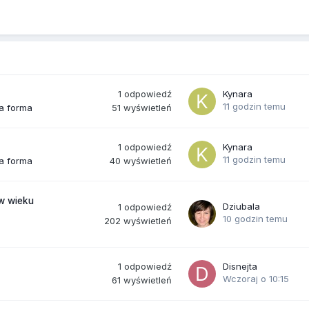
1
odpowiedź
Kynara
11 godzin temu
51
wyświetleń
ra forma
1
odpowiedź
Kynara
11 godzin temu
40
wyświetleń
ra forma
(w wieku
Dziubala
1
odpowiedź
10 godzin temu
202
wyświetleń
1
odpowiedź
Disnejta
Wczoraj o 10:15
61
wyświetleń