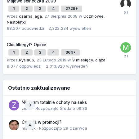
Majowe słoneczka 2009
1
2
3
4
2729
Przez
czarna_aga
,
27 Sierpnia 2008
w
Uczniowie,
Nastolatki
68,207
odpowiedzi
2,322,234
wyświetleń
Clostilbegyt? Opinie
1
2
3
4
364
Przez
Rysia06
,
23 Lutego 2019
w
9 miesięcy, ciąża
9,077
odpowiedzi
2,013,820
wyświetleń
Ostatnio zaktualizowane
Nie mam totalnie ochoty na seks
3
zenla
· Rozpoczęto
Środa o 09:36
Co dziś w promocji?
4
maciek
· Rozpoczęto
29 Czerwca