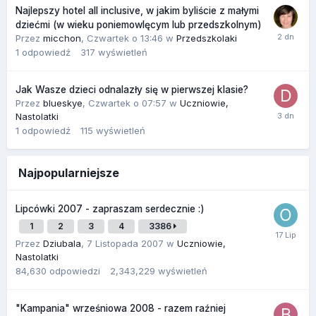
Najlepszy hotel all inclusive, w jakim byliście z małymi
dziećmi (w wieku poniemowlęcym lub przedszkolnym)
Przez
micchon
,
Czwartek o 13:46
w
Przedszkolaki
1
odpowiedź
317
wyświetleń
Jak Wasze dzieci odnalazły się w pierwszej klasie?
Przez
blueskye
,
Czwartek o 07:57
w
Uczniowie,
Nastolatki
1
odpowiedź
115
wyświetleń
Najpopularniejsze
Lipcówki 2007 - zapraszam serdecznie :)
1
2
3
4
3386
Przez
Dziubala
,
7 Listopada 2007
w
Uczniowie,
Nastolatki
84,630
odpowiedzi
2,343,229
wyświetleń
"Kampania" wrześniowa 2008 - razem raźniej