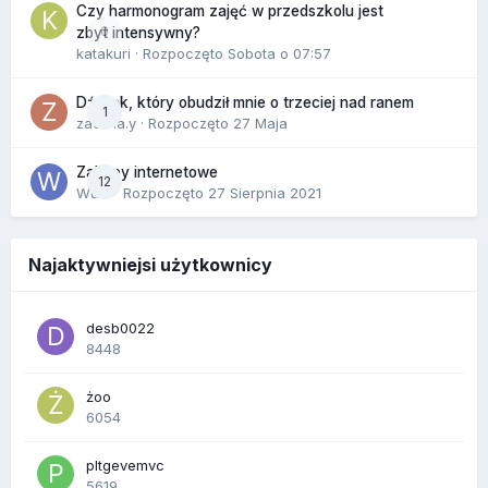
Czy harmonogram zajęć w przedszkolu jest
0
zbyt intensywny?
katakuri
· Rozpoczęto
Sobota o 07:57
Dźwięk, który obudził mnie o trzeciej nad ranem
1
zackr.a.y
· Rozpoczęto
27 Maja
Zakupy internetowe
12
Wula
· Rozpoczęto
27 Sierpnia 2021
Najaktywniejsi użytkownicy
desb0022
8448
żoo
6054
pltgevemvc
5619