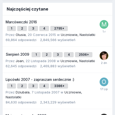
Najczęściej czytane
Marcóweczki 2016
1
2
3
4
2795
Przez
Olusia
,
20 Czerwca 2015
w
Uczniowie, Nastolatki
69,864
odpowiedzi
2,849,566
wyświetleń
Sierpień 2009
1
2
3
4
2506
Przez
Joan
,
22 Listopada 2008
w
Uczniowie, Nastolatki
62,645
odpowiedzi
2,469,883
wyświetleń
Lipcówki 2007 - zapraszam serdecznie :)
1
2
3
4
3386
Przez
Dziubala
,
7 Listopada 2007
w
Uczniowie,
Nastolatki
84,630
odpowiedzi
2,343,229
wyświetleń