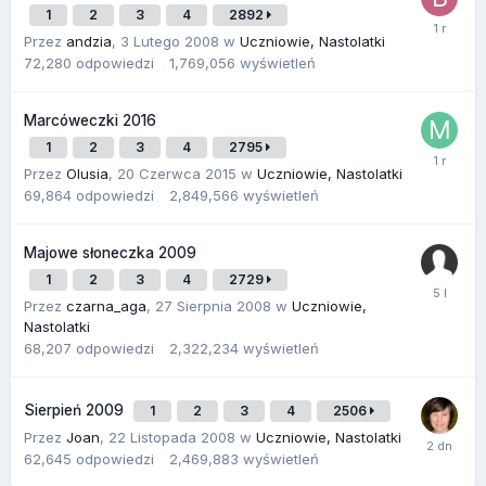
1
2
3
4
2892
Przez
andzia
,
3 Lutego 2008
w
Uczniowie, Nastolatki
72,280
odpowiedzi
1,769,056
wyświetleń
Marcóweczki 2016
1
2
3
4
2795
Przez
Olusia
,
20 Czerwca 2015
w
Uczniowie, Nastolatki
69,864
odpowiedzi
2,849,566
wyświetleń
Majowe słoneczka 2009
1
2
3
4
2729
Przez
czarna_aga
,
27 Sierpnia 2008
w
Uczniowie,
Nastolatki
68,207
odpowiedzi
2,322,234
wyświetleń
Sierpień 2009
1
2
3
4
2506
Przez
Joan
,
22 Listopada 2008
w
Uczniowie, Nastolatki
62,645
odpowiedzi
2,469,883
wyświetleń