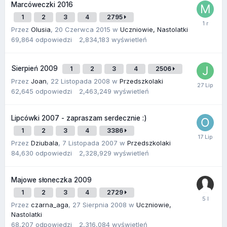
Marcóweczki 2016
1
2
3
4
2795
Przez
Olusia
,
20 Czerwca 2015
w
Uczniowie, Nastolatki
69,864
odpowiedzi
2,834,183
wyświetleń
Sierpień 2009
1
2
3
4
2506
Przez
Joan
,
22 Listopada 2008
w
Przedszkolaki
62,645
odpowiedzi
2,463,249
wyświetleń
Lipcówki 2007 - zapraszam serdecznie :)
1
2
3
4
3386
Przez
Dziubala
,
7 Listopada 2007
w
Przedszkolaki
84,630
odpowiedzi
2,328,929
wyświetleń
Majowe słoneczka 2009
1
2
3
4
2729
Przez
czarna_aga
,
27 Sierpnia 2008
w
Uczniowie,
Nastolatki
68,207
odpowiedzi
2,316,084
wyświetleń