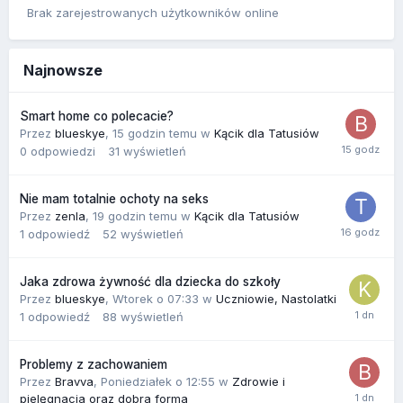
Brak zarejestrowanych użytkowników online
Najnowsze
Smart home co polecacie?
Przez
blueskye
,
15 godzin temu
w
Kącik dla Tatusiów
0
odpowiedzi
31
wyświetleń
Nie mam totalnie ochoty na seks
Przez
zenla
,
19 godzin temu
w
Kącik dla Tatusiów
1
odpowiedź
52
wyświetleń
Jaka zdrowa żywność dla dziecka do szkoły
Przez
blueskye
,
Wtorek o 07:33
w
Uczniowie, Nastolatki
1
odpowiedź
88
wyświetleń
Problemy z zachowaniem
Przez
Bravva
,
Poniedziałek o 12:55
w
Zdrowie i
pielęgnacja oraz dobra forma