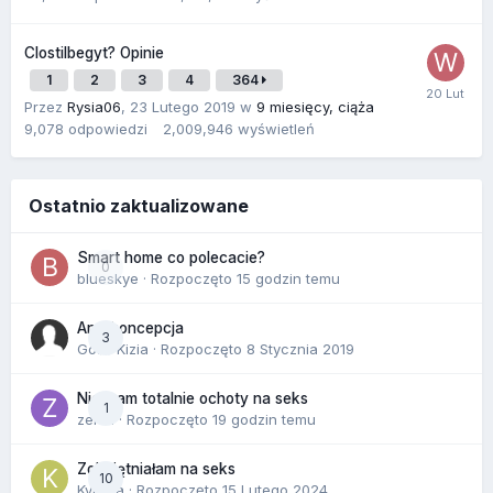
Clostilbegyt? Opinie
1
2
3
4
364
Przez
Rysia06
,
23 Lutego 2019
w
9 miesięcy, ciąża
9,078
odpowiedzi
2,009,946
wyświetleń
Ostatnio zaktualizowane
Smart home co polecacie?
0
blueskye
· Rozpoczęto
15 godzin temu
Antykoncepcja
3
Gość Kizia · Rozpoczęto
8 Stycznia 2019
Nie mam totalnie ochoty na seks
1
zenla
· Rozpoczęto
19 godzin temu
Zobojętniałam na seks
10
Kynara
· Rozpoczęto
15 Lutego 2024