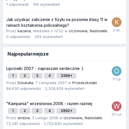
1
odpowiedź
156
wyświetleń
Jak uzyskać zaliczenie z fizyki na poziomie klasy 11 w
ramach kształcenia policealnego?
Przez
kazana
,
Niedziela o 13:52
w
Uczniowie, Nastolatki
0
odpowiedzi
254
wyświetleń
Najpopularniejsze
Lipcówki 2007 - zapraszam serdecznie :)
1
2
3
4
3386
Przez
Dziubala
,
7 Listopada 2007
w
Przedszkolaki
84,630
odpowiedzi
2,328,929
wyświetleń
"Kampania" wrześniowa 2008 - razem raźniej
1
2
3
4
2892
Przez
andzia
,
3 Lutego 2008
w
Uczniowie, Nastolatki
72,281
odpowiedzi
1,752,830
wyświetleń