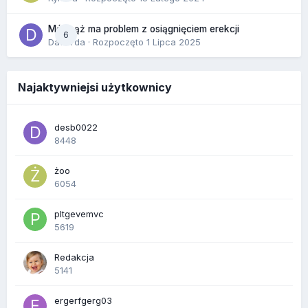
Mój mąż ma problem z osiągnięciem erekcji
6
Dafiorda
· Rozpoczęto
1 Lipca 2025
Najaktywniejsi użytkownicy
desb0022
8448
żoo
6054
pltgevemvc
5619
Redakcja
5141
ergerfgerg03