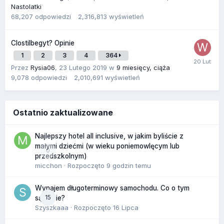
Nastolatki
68,207
odpowiedzi
2,316,813
wyświetleń
Clostilbegyt? Opinie
1
2
3
4
364
Przez
Rysia06
,
23 Lutego 2019
w
9 miesięcy, ciąża
9,078
odpowiedzi
2,010,691
wyświetleń
Ostatnio zaktualizowane
Najlepszy hotel all inclusive, w jakim byliście z
małymi dziećmi (w wieku poniemowlęcym lub
0
przedszkolnym)
micchon
· Rozpoczęto
9 godzin temu
Wynajem długoterminowy samochodu. Co o tym
15
sądzicie?
Szyszkaaa
· Rozpoczęto
16 Lipca