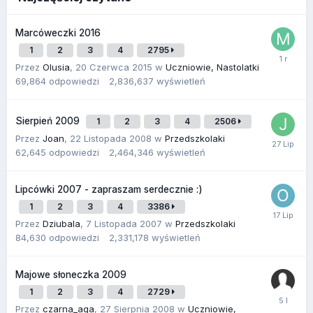
Marcóweczki 2016
1
2
3
4
2795
Przez
Olusia
,
20 Czerwca 2015
w
Uczniowie, Nastolatki
69,864
odpowiedzi
2,836,637
wyświetleń
Sierpień 2009
1
2
3
4
2506
Przez
Joan
,
22 Listopada 2008
w
Przedszkolaki
62,645
odpowiedzi
2,464,346
wyświetleń
Lipcówki 2007 - zapraszam serdecznie :)
1
2
3
4
3386
Przez
Dziubala
,
7 Listopada 2007
w
Przedszkolaki
84,630
odpowiedzi
2,331,178
wyświetleń
Majowe słoneczka 2009
1
2
3
4
2729
Przez
czarna_aga
,
27 Sierpnia 2008
w
Uczniowie,