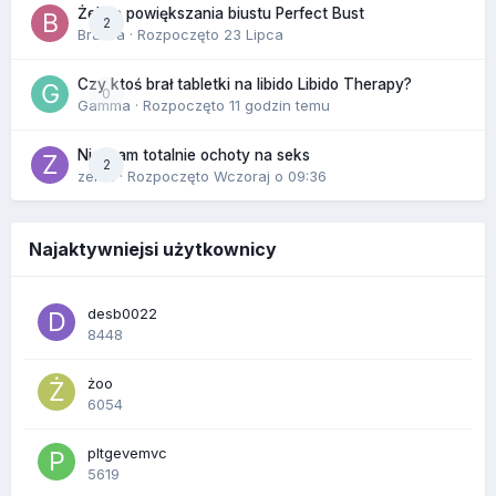
Żel do powiększania biustu Perfect Bust
2
Bravva
· Rozpoczęto
23 Lipca
Czy ktoś brał tabletki na libido Libido Therapy?
0
Gamma
· Rozpoczęto
11 godzin temu
Nie mam totalnie ochoty na seks
2
zenla
· Rozpoczęto
Wczoraj o 09:36
Najaktywniejsi użytkownicy
desb0022
8448
żoo
6054
pltgevemvc
5619