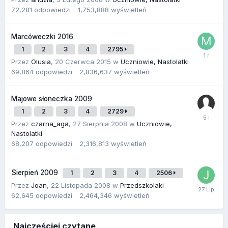
72,281
odpowiedzi
1,753,888
wyświetleń
Marcóweczki 2016
1
2
3
4
2795
Przez
Olusia
,
20 Czerwca 2015
w
Uczniowie, Nastolatki
69,864
odpowiedzi
2,836,637
wyświetleń
Majowe słoneczka 2009
1
2
3
4
2729
Przez
czarna_aga
,
27 Sierpnia 2008
w
Uczniowie,
Nastolatki
68,207
odpowiedzi
2,316,813
wyświetleń
Sierpień 2009
1
2
3
4
2506
Przez
Joan
,
22 Listopada 2008
w
Przedszkolaki
62,645
odpowiedzi
2,464,346
wyświetleń
Najczęściej czytane