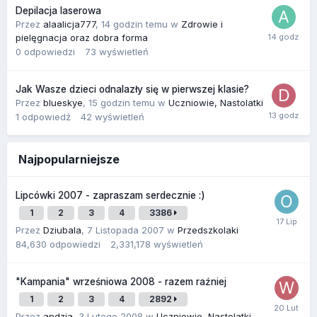
Depilacja laserowa
Przez
alaalicja777
,
14 godzin temu
w
Zdrowie i
pielęgnacja oraz dobra forma
0
odpowiedzi
73
wyświetleń
Jak Wasze dzieci odnalazły się w pierwszej klasie?
Przez
blueskye
,
15 godzin temu
w
Uczniowie, Nastolatki
1
odpowiedź
42
wyświetleń
Najpopularniejsze
Lipcówki 2007 - zapraszam serdecznie :)
1
2
3
4
3386
Przez
Dziubala
,
7 Listopada 2007
w
Przedszkolaki
84,630
odpowiedzi
2,331,178
wyświetleń
"Kampania" wrześniowa 2008 - razem raźniej
1
2
3
4
2892
Przez
andzia
,
3 Lutego 2008
w
Uczniowie, Nastolatki