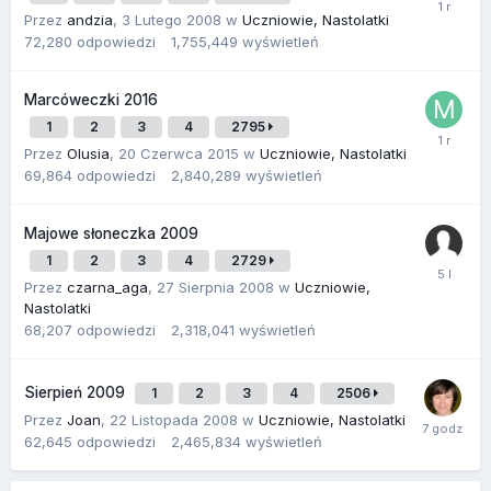
Przez
andzia
,
3 Lutego 2008
w
Uczniowie, Nastolatki
72,280
odpowiedzi
1,755,449
wyświetleń
Marcóweczki 2016
1
2
3
4
2795
Przez
Olusia
,
20 Czerwca 2015
w
Uczniowie, Nastolatki
69,864
odpowiedzi
2,840,289
wyświetleń
Majowe słoneczka 2009
1
2
3
4
2729
Przez
czarna_aga
,
27 Sierpnia 2008
w
Uczniowie,
Nastolatki
68,207
odpowiedzi
2,318,041
wyświetleń
Sierpień 2009
1
2
3
4
2506
Przez
Joan
,
22 Listopada 2008
w
Uczniowie, Nastolatki
62,645
odpowiedzi
2,465,834
wyświetleń