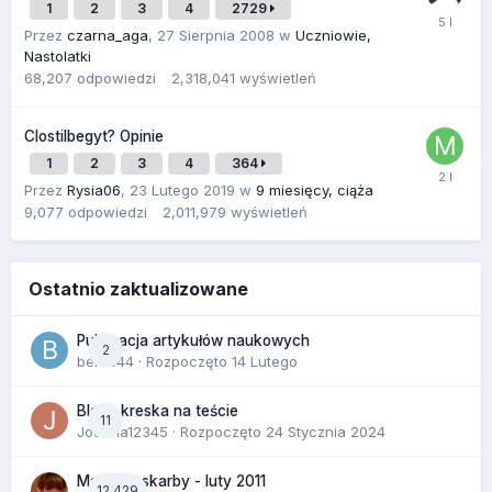
1
2
3
4
2729
Przez
czarna_aga
,
27 Sierpnia 2008
w
Uczniowie,
Nastolatki
68,207
odpowiedzi
2,318,041
wyświetleń
Clostilbegyt? Opinie
1
2
3
4
364
Przez
Rysia06
,
23 Lutego 2019
w
9 miesięcy, ciąża
9,077
odpowiedzi
2,011,979
wyświetleń
Ostatnio zaktualizowane
Publikacja artykułów naukowych
2
berus44
· Rozpoczęto
14 Lutego
Blada kreska na teście
11
Joanna12345
· Rozpoczęto
24 Stycznia 2024
Malutkie skarby - luty 2011
12,429