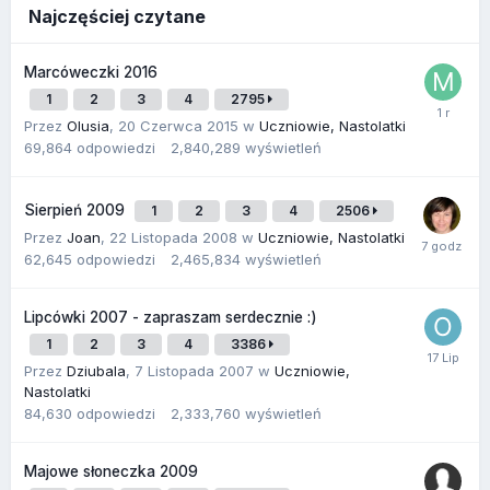
Najczęściej czytane
Marcóweczki 2016
1
2
3
4
2795
Przez
Olusia
,
20 Czerwca 2015
w
Uczniowie, Nastolatki
69,864
odpowiedzi
2,840,289
wyświetleń
Sierpień 2009
1
2
3
4
2506
Przez
Joan
,
22 Listopada 2008
w
Uczniowie, Nastolatki
62,645
odpowiedzi
2,465,834
wyświetleń
Lipcówki 2007 - zapraszam serdecznie :)
1
2
3
4
3386
Przez
Dziubala
,
7 Listopada 2007
w
Uczniowie,
Nastolatki
84,630
odpowiedzi
2,333,760
wyświetleń
Majowe słoneczka 2009