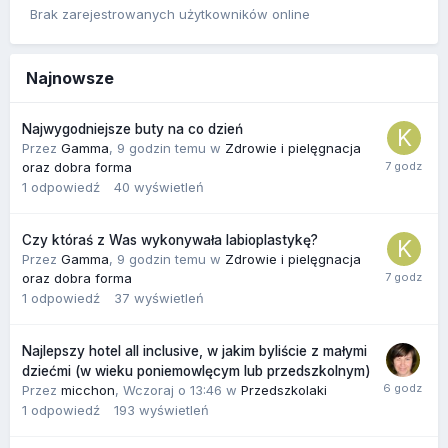
Brak zarejestrowanych użytkowników online
Najnowsze
Najwygodniejsze buty na co dzień
Przez
Gamma
,
9 godzin temu
w
Zdrowie i pielęgnacja
oraz dobra forma
1
odpowiedź
40
wyświetleń
Czy któraś z Was wykonywała labioplastykę?
Przez
Gamma
,
9 godzin temu
w
Zdrowie i pielęgnacja
oraz dobra forma
1
odpowiedź
37
wyświetleń
Najlepszy hotel all inclusive, w jakim byliście z małymi
dziećmi (w wieku poniemowlęcym lub przedszkolnym)
Przez
micchon
,
Wczoraj o 13:46
w
Przedszkolaki
1
odpowiedź
193
wyświetleń