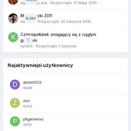
agnieszka_ask
· Rozpoczęto
31 Maja 2010
Majóweczki 2011
8,284
kikarika
· Rozpoczęto
30 Sierpnia 2010
Czteroipółlatek zmagający się z ciągłym
1
gniewem
kyoto5
· Rozpoczęto
1 Sierpnia
Najaktywniejsi użytkownicy
desb0022
8448
żoo
6054
pltgevemvc
5619