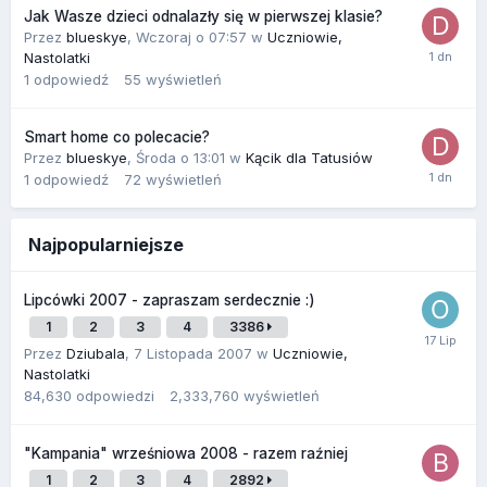
Jak Wasze dzieci odnalazły się w pierwszej klasie?
Przez
blueskye
,
Wczoraj o 07:57
w
Uczniowie,
Nastolatki
1
odpowiedź
55
wyświetleń
Smart home co polecacie?
Przez
blueskye
,
Środa o 13:01
w
Kącik dla Tatusiów
1
odpowiedź
72
wyświetleń
Najpopularniejsze
Lipcówki 2007 - zapraszam serdecznie :)
1
2
3
4
3386
Przez
Dziubala
,
7 Listopada 2007
w
Uczniowie,
Nastolatki
84,630
odpowiedzi
2,333,760
wyświetleń
"Kampania" wrześniowa 2008 - razem raźniej
1
2
3
4
2892