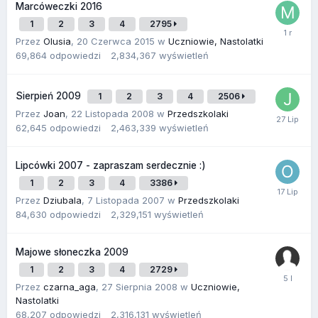
Marcóweczki 2016
1
2
3
4
2795
Przez
Olusia
,
20 Czerwca 2015
w
Uczniowie, Nastolatki
69,864
odpowiedzi
2,834,367
wyświetleń
Sierpień 2009
1
2
3
4
2506
Przez
Joan
,
22 Listopada 2008
w
Przedszkolaki
62,645
odpowiedzi
2,463,339
wyświetleń
Lipcówki 2007 - zapraszam serdecznie :)
1
2
3
4
3386
Przez
Dziubala
,
7 Listopada 2007
w
Przedszkolaki
84,630
odpowiedzi
2,329,151
wyświetleń
Majowe słoneczka 2009
1
2
3
4
2729
Przez
czarna_aga
,
27 Sierpnia 2008
w
Uczniowie,
Nastolatki
68,207
odpowiedzi
2,316,131
wyświetleń