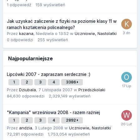
1
odpowiedź
159
wyświetleń
Jak uzyskać zaliczenie z fizyki na poziomie klasy 11 w
ramach kształcenia policealnego?
Przez
kazana
,
Niedziela o 13:52
w
Uczniowie, Nastolatki
0
odpowiedzi
255
wyświetleń
Najpopularniejsze
Lipcówki 2007 - zapraszam serdecznie :)
1
2
3
4
3386
Przez
Dziubala
,
7 Listopada 2007
w
Przedszkolaki
84,630
odpowiedzi
2,329,149
wyświetleń
"Kampania" wrześniowa 2008 - razem raźniej
1
2
3
4
2892
Przez
andzia
,
3 Lutego 2008
w
Uczniowie, Nastolatki
72,281
odpowiedzi
1,753,054
wyświetleń