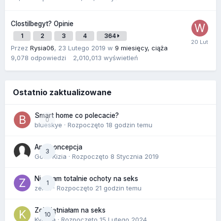
Clostilbegyt? Opinie
1
2
3
4
364
Przez
Rysia06
,
23 Lutego 2019
w
9 miesięcy, ciąża
9,078
odpowiedzi
2,010,013
wyświetleń
Ostatnio zaktualizowane
Smart home co polecacie?
0
blueskye
· Rozpoczęto
18 godzin temu
Antykoncepcja
3
Gość Kizia · Rozpoczęto
8 Stycznia 2019
Nie mam totalnie ochoty na seks
1
zenla
· Rozpoczęto
21 godzin temu
Zobojętniałam na seks
10
Kynara
· Rozpoczęto
15 Lutego 2024