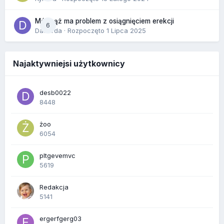
Mój mąż ma problem z osiągnięciem erekcji
6
Dafiorda
· Rozpoczęto
1 Lipca 2025
Najaktywniejsi użytkownicy
desb0022
8448
żoo
6054
pltgevemvc
5619
Redakcja
5141
ergerfgerg03