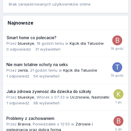
Brak zarejestrowanych użytkowników online
Najnowsze
Smart home co polecacie?
Przez
blueskye
,
18 godzin temu
w
Kącik dla Tatusiów
0
odpowiedzi
31
wyświetleń
Nie mam totalnie ochoty na seks
Przez
zenla
,
21 godzin temu
w
Kącik dla Tatusiów
1
odpowiedź
54
wyświetleń
Jaka zdrowa żywność dla dziecka do szkoły
Przez
blueskye
,
Wtorek o 07:33
w
Uczniowie, Nastolatki
1
odpowiedź
98
wyświetleń
Problemy z zachowaniem
Przez
Bravva
,
Poniedziałek o 12:55
w
Zdrowie i
pielęgnacja oraz dobra forma