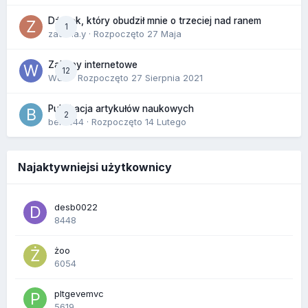
Dźwięk, który obudził mnie o trzeciej nad ranem
1
zackr.a.y
· Rozpoczęto
27 Maja
Zakupy internetowe
12
Wula
· Rozpoczęto
27 Sierpnia 2021
Publikacja artykułów naukowych
2
berus44
· Rozpoczęto
14 Lutego
Najaktywniejsi użytkownicy
desb0022
8448
żoo
6054
pltgevemvc
5619