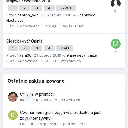
Majowe słoneczka 2009
1
2
3
4
2729
Przez
czarna_aga
,
27 Sierpnia 2008
w
Uczniowie,
Nastolatki
68,207
odpowiedzi
2,319,857
wyświetleń
Clostilbegyt? Opinie
1
2
3
4
364
Przez
Rysia06
,
23 Lutego 2019
w
9 miesięcy, ciąża
9,077
odpowiedzi
2,013,503
wyświetleń
Ostatnio zaktualizowane
Co dziś w promocji?
4
maciek
· Rozpoczęto
29 Czerwca
Czy harmonogram zajęć w przedszkolu jest
0
zbyt intensywny?
katakuri
· Rozpoczęto
7 godzin temu