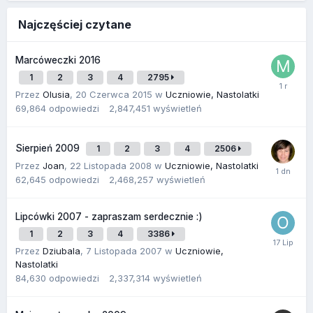
Najczęściej czytane
Marcóweczki 2016
1
2
3
4
2795
Przez
Olusia
,
20 Czerwca 2015
w
Uczniowie, Nastolatki
69,864
odpowiedzi
2,847,451
wyświetleń
Sierpień 2009
1
2
3
4
2506
Przez
Joan
,
22 Listopada 2008
w
Uczniowie, Nastolatki
62,645
odpowiedzi
2,468,257
wyświetleń
Lipcówki 2007 - zapraszam serdecznie :)
1
2
3
4
3386
Przez
Dziubala
,
7 Listopada 2007
w
Uczniowie,
Nastolatki
84,630
odpowiedzi
2,337,314
wyświetleń