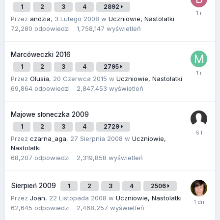
1
2
3
4
2892
Przez
andzia
,
3 Lutego 2008
w
Uczniowie, Nastolatki
72,280
odpowiedzi
1,758,147
wyświetleń
Marcóweczki 2016
1
2
3
4
2795
Przez
Olusia
,
20 Czerwca 2015
w
Uczniowie, Nastolatki
69,864
odpowiedzi
2,847,453
wyświetleń
Majowe słoneczka 2009
1
2
3
4
2729
Przez
czarna_aga
,
27 Sierpnia 2008
w
Uczniowie,
Nastolatki
68,207
odpowiedzi
2,319,858
wyświetleń
Sierpień 2009
1
2
3
4
2506
Przez
Joan
,
22 Listopada 2008
w
Uczniowie, Nastolatki
62,645
odpowiedzi
2,468,257
wyświetleń