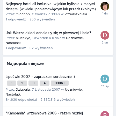
Najlepszy hotel all inclusive, w jakim byliście z małymi
dziećmi (w wieku poniemowlęcym lub przedszkolnym)
Przez
micchon
,
Czwartek o 13:46
w
Przedszkolaki
1
odpowiedź
250
wyświetleń
Jak Wasze dzieci odnalazły się w pierwszej klasie?
Przez
blueskye
,
Czwartek o 07:57
w
Uczniowie,
Nastolatki
1
odpowiedź
82
wyświetleń
Najpopularniejsze
Lipcówki 2007 - zapraszam serdecznie :)
1
2
3
4
3386
Przez
Dziubala
,
7 Listopada 2007
w
Uczniowie,
Nastolatki
84,630
odpowiedzi
2,337,316
wyświetleń
"Kampania" wrześniowa 2008 - razem raźniej